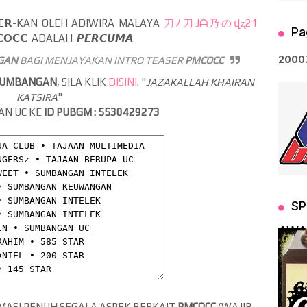
𝗧𝗘𝗥-KAN OLEH ADIWIRA MALAYA
刀ﾉ刀Jᗩ乃のվʐ21
Pa
𝗖𝗖 ADALAH 𝙋𝙀𝙍𝘾𝙐𝙈𝘼
2
0
0
0
GAN
BAGI MENJAYAKAN INTRO TEASER
PMCOCC
SUMBANGAN
, SILA KLIK
DISINI
. "
JAZAKALLAH KHAIRAN
KATSIRA
"
AN UC KE
ID PUBGM : 5530429273
SP
AWA
RMASI PENUH SEGALA ASPEK BERKAIT
PMCOCC
(WAJIB