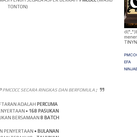
TONTON)
d(^_^
mener
TINY
PMCO
EFA
NINJA
P
PMCOCC SECARA RINGKAS DAN BERFOMULA
;
AFTARAN ADALAH
PERCUMA
ENYERTAAN •
168 PASUKAN
SUKAN BERSAMAAN
8 BATCH
N PENYERTAAN
•
BULANAN