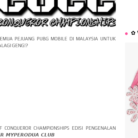
✿ 
EMUA PEJUANG PUBG MOBILE DI MALAYSIA UNTUK
LAGI GENG!?
N OF CONQUEROR CHAMPIONSHIPS EDISI PENGENALAN
𝙈𝙔𝙋𝙀𝙍𝙊𝘿𝙐𝘼 𝘾𝙇𝙐𝘽