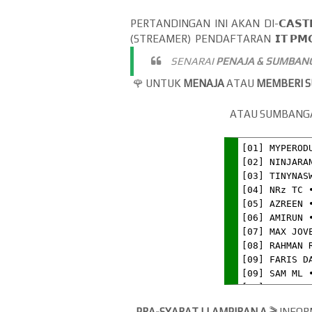
PERTANDINGAN INI AKAN DI-𝗖𝗔𝗦
(STREAMER) PENDAFTARAN 𝗜𝗧 𝗣𝗠𝗖
SENARAI
PENAJA & SUMBAN
🌹 UNTUK
MENAJA
ATAU
MEMBERI 
ATAU SUMBANG
PRA-SYARAT | LAMPIRAN A
🎬 INFO