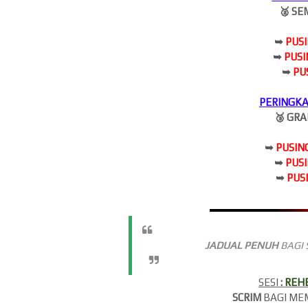
🥈 SE
➥
PUS
➥
PUS
➥
PU
PERINGK
🥉 GRA
➥
PUSIN
➥
PUS
➥
PUS
JADUAL PENUH
BAGI 
SESI
:
REHE
SCRIM
BAGI M