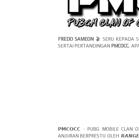
FREDO SAMEON
🎬 SERU KEPADA S
SERTAI PERTANDINGAN
PMCOCC.
APA
𝗣𝗠𝗖𝗢𝗖𝗖 - PUBG MOBILE CLA
ANJURAN BERPRESTIJ OLEH 𝙍𝘼𝙉𝙂𝙀𝙍 