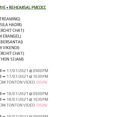
VE • REHEARSAL PMCOCC
TREAMING)
(SILA HADIR)
ERCHIT CHAT)
DI ERANGEL)
(BERSANTAI)
DI VIKENDI)
ERCHIT CHAT)
HON 12JAM)
-4
➥
17/07/2021 @ 0900PM
-8
➥
17
/07/2021 @ 1030PM
JOM
TONTON VIDEO
DISINI
-4
➥
18/07/2021 @ 0900PM
-8
➥
18
/07/2021 @ 1030PM
JOM
TONTON VIDEO
DISINI
-4
➥
19/07/2021 @ 0900PM