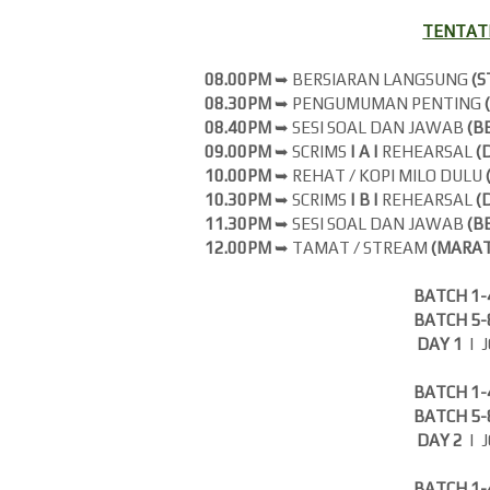
TENTATI
08.00PM
➥ BERSIARAN LANGSUNG
(
S
08.30PM
➥ PENGUMUMAN PENTING
08.40PM
➥ SESI SOAL DAN JAWAB
(B
09.00PM
➥ SCRIMS
| A |
REHEARSAL
(
10.00PM
➥ REHAT / KOPI MILO DULU
10.30PM
➥ SCRIMS
| B |
REHEARSAL
(
11.30PM
➥ SESI SOAL DAN JAWAB
(B
12.00PM
➥ TAMAT / STREAM
(MARAT
BATCH 1
BATCH 5
DAY 1
| 
BATCH 1
BATCH 5
DAY 2
| 
BATCH 1