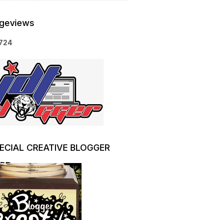
geviews
7
2
4
ECIAL CREATIVE BLOGGER
RD