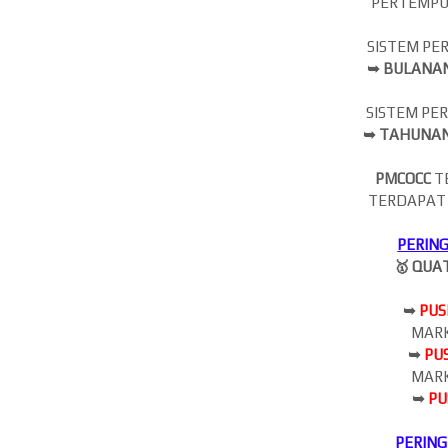
PERTEMPU
SISTEM PE
➥ BULANAN
SISTEM PE
➥ TAHUNAN
PMCOCC
T
TERDAPAT
PERIN
🥇 QUA
➥
PUS
MARK
➥
PU
MARK
➥
PU
PERIN