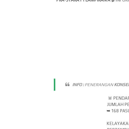
INFO :
PENERANGAN
KONSE
🚨 PEND
JUMLAH P
➥
168 PA
KELAYAKA