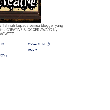
)b Tahniah kepada semua blogger yang
ima CREATIVE BLOGGER AWARD by
NASWEET
CC
ᴛɪɴʏ𝐧𝒶Ｓᗯ𝐞ᗴⓣ
RMPC
BOYz