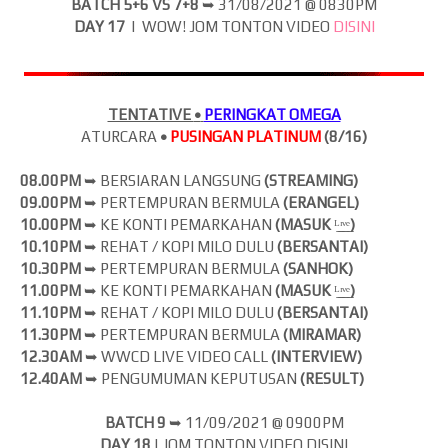
BATCH 5+6 VS 7+8
➥
31/08/2021 @ 0830PM
DAY 17
| WOW! JOM
TONTON VIDEO
DISINI
TENTATIVE
•
PERINGKAT OMEGA
ATURCARA
•
PUSINGAN PLATINUM
(8/16)
08.00PM
➥ BERSIARAN LANGSUNG
(
STREAMING)
09.00PM
➥ PERTEMPURAN BERMULA
(ERANGEL)
10.00PM
➥ KE KONTI PEMARKAHAN
(MASUK
ᴸ̲ᶦ̲ᵛ̲ᵉ̲
)
10.10PM
➥ REHAT / KOPI MILO DULU
(BERSANTAI)
10.30PM
➥ PERTEMPURAN BERMULA
(SANHOK)
11.00PM
➥ KE KONTI PEMARKAHAN
(MASUK
ᴸ̲ᶦ̲ᵛ̲ᵉ̲
)
11.10PM
➥ REHAT / KOPI MILO DULU
(BERSANTAI)
11.30PM
➥ PERTEMPURAN BERMULA
(MIRAMAR)
12.30AM
➥ WWCD LIVE VIDEO CALL
(INTERVIEW)
12.40AM
➥ PENGUMUMAN KEPUTUSAN
(RESULT)
BATCH 9
➥ 11
/09/2021 @ 0900PM
DAY 18
| JOM
TONTON VIDEO DISINI