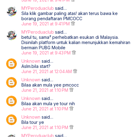
MYPeroduaclub
said…
Sila klik gambar paling atas! akan terus bawa ke
borang pendaftaran PMCOCC
June 19, 2021 at 9:41 PM
MYPeroduaclub
said…
betul tu, sama² perhebatkan esukan di Malaysia.
Disinilah platform untuk kalian menunjukkan kemahiran
bermain PUBG Mobile
June 19, 2021 at 9:43 PM
Unknown
said…
Aslm.bila start?
June 21, 2021 at 12:04 AM
Unknown
said…
Bilaa akan mula yee pmcocc
June 21, 2021 at 1:10 PM
Unknown
said…
Bilaa akan mula ye tour nih
June 21, 2021 at 1:10 PM
Unknown
said…
Bila tour ye
June 21, 2021 at 1:10 PM
MYPeroduaclub
said…