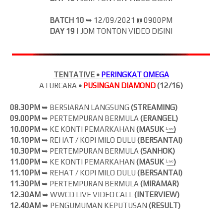
BATCH 10
➥
12/09/2021 @ 0900PM
DAY 19
| JOM
TONTON VIDEO DISINI
TENTATIVE
•
PERINGKAT OMEGA
ATURCARA
•
PUSINGAN DIAMOND
(12/16)
08.30PM
➥ BERSIARAN LANGSUNG
(
STREAMING)
09.00PM
➥ PERTEMPURAN BERMULA
(ERANGEL)
10.00PM
➥ KE KONTI PEMARKAHAN
(MASUK
ᴸ̲ᶦ̲ᵛ̲ᵉ̲
)
10.10PM
➥ REHAT / KOPI MILO DULU
(BERSANTAI)
10.30PM
➥ PERTEMPURAN BERMULA
(SANHOK)
11.00PM
➥ KE KONTI PEMARKAHAN
(MASUK
ᴸ̲ᶦ̲ᵛ̲ᵉ̲
)
11.10PM
➥ REHAT / KOPI MILO DULU
(BERSANTAI)
11.30PM
➥ PERTEMPURAN BERMULA
(MIRAMAR)
12.30AM
➥ WWCD LIVE VIDEO CALL
(INTERVIEW)
12.40AM
➥ PENGUMUMAN KEPUTUSAN
(RESULT)