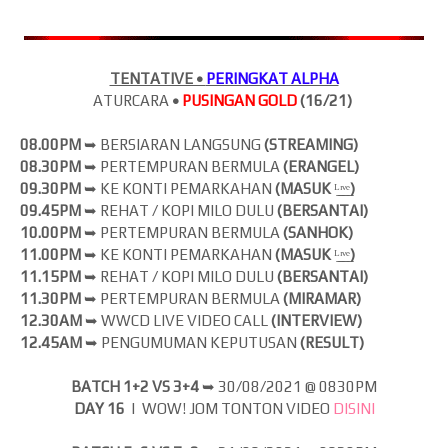
TENTATIVE •
PERINGKAT ALPHA
ATURCARA
•
PUSINGAN GOLD
(16/21)
08.00PM
➥ BERSIARAN LANGSUNG
(
STREAMING)
08.30PM
➥ PERTEMPURAN BERMULA
(ERANGEL)
09.30PM
➥ KE KONTI PEMARKAHAN
(MASUK
ᴸ̲ᶦ̲ᵛ̲ᵉ̲
)
09.45PM
➥ REHAT / KOPI MILO DULU
(BERSANTAI)
10.00PM
➥ PERTEMPURAN BERMULA
(SANHOK)
11.00PM
➥ KE KONTI PEMARKAHAN
(MASUK
ᴸ̲ᶦ̲ᵛ̲ᵉ̲
)
11.15PM
➥ REHAT / KOPI MILO DULU
(BERSANTAI)
11.30PM
➥ PERTEMPURAN BERMULA
(MIRAMAR)
12.30AM
➥ WWCD LIVE VIDEO CALL
(INTERVIEW)
12.45AM
➥ PENGUMUMAN KEPUTUSAN
(RESULT)
BATCH 1+2 VS 3+4
➥
30/08/2021 @ 0830PM
DAY 16
| WOW! JOM
TONTON VIDEO
DISINI