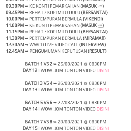
09.30PM
➥ KE KONTI PEMARKAHAN
(MASUK
ᴸ̲ᶦ̲ᵛ̲ᵉ̲
)
09.45PM
➥ REHAT / KOPI MILO DULU
(BERSANTAI)
10.00PM
➥ PERTEMPURAN BERMULA
(VIKENDI)
11.00PM
➥ KE KONTI PEMARKAHAN
(MASUK
ᴸ̲ᶦ̲ᵛ̲ᵉ̲
)
11.15PM
➥ REHAT / KOPI MILO DULU
(BERSANTAI)
11.30PM
➥ PERTEMPURAN BERMULA
(MIRAMAR)
12.30AM
➥ WWCD LIVE VIDEO CALL
(INTERVIEW)
12.45AM
➥ PENGUMUMAN KEPUTUSAN
(RESULT)
BATCH 1 VS 2
➥
25/08/2021 @ 0830PM
DAY 12
| WOW! JOM
TONTON VIDEO
DISINI
BATCH 3 VS 4
➥
26/08/2021 @ 0830PM
DAY 13
| WOW! JOM
TONTON VIDEO
DISINI
BATCH 5 VS 6
➥
27/08/2021 @ 0830PM
DAY 14
| WOW! JOM
TONTON VIDEO
DISINI
BATCH 7 VS 8
➥
28/08/2021 @ 0830PM
DAY 15
| WOW! JOM
TONTON VIDEO
DISINI