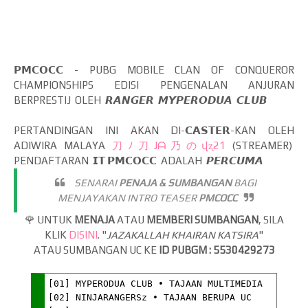
𝗣𝗠𝗖𝗢𝗖𝗖 - PUBG MOBILE CLAN OF CONQUEROR
CHAMPIONSHIPS EDISI PENGENALAN ANJURAN
BERPRESTIJ OLEH 𝙍𝘼𝙉𝙂𝙀𝙍 𝙈𝙔𝙋𝙀𝙍𝙊𝘿𝙐𝘼 𝘾𝙇𝙐𝘽
PERTANDINGAN INI AKAN DI-𝗖𝗔𝗦𝗧𝗘𝗥-KAN OLEH
ADIWIRA MALAYA
刀ﾉ刀Jᗩ乃のվʐ21
(STREAMER)
PENDAFTARAN 𝗜𝗧 𝗣𝗠𝗖𝗢𝗖𝗖 ADALAH 𝙋𝙀𝙍𝘾𝙐𝙈𝘼
SENARAI
PENAJA & SUMBANGAN
BAGI
MENJAYAKAN INTRO TEASER
PMCOCC
🌹 UNTUK
MENAJA
ATAU
MEMBERI SUMBANGAN
, SILA
KLIK
DISINI
. "
JAZAKALLAH KHAIRAN KATSIRA
"
ATAU SUMBANGAN UC KE
ID PUBGM : 5530429273