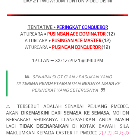
DAY 21
| WOW! JOM
TONTON VIDEO DISINI
TENTATIVE
•
PERINGKAT CONQUEROR
ATURCARA
•
PUSINGAN ACE DOMINATOR
(12)
ATURCARA
•
PUSINGAN ACE MASTER
(12)
ATURCARA
•
PUSINGAN CONQUEROR
(12)
12 CLAN
➥
XX/12/2021 @ 0900PM
SENARAI SLOT CLAN / PASUKAN YANG
DI
TERIMA
PE
NDAFTARAN
DAN
BERJAYA
MARA
KE
PERINGKAT YANG SETERUSNYA
⚠ TERSEBUT ADALAH SENARAI PEJUANG PMCOCC,
AKAN
DIKEMASKINI
DARI
SEMASA KE SEMASA
. MOHON
BERSABAR! SEKIRANYA CLAN/PASUKAN ANDA MASIH
LAGI
TIDAK DISENARAIKAN
DI KOTAK BAWAH, SILA
MAKLUMKAN KEPADA CASTER IT PMCOCC
刀ﾉ刀Jᗩ乃の