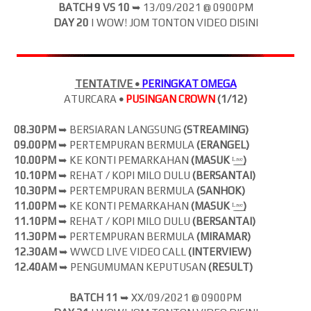
BATCH 9 VS 10
➥ 13
/09/2021 @ 0900PM
DAY 20
| WOW! JOM
TONTON VIDEO DISINI
TENTATIVE
•
PERINGKAT OMEGA
ATURCARA
•
PUSINGAN CROWN
(1/12)
08.30PM
➥ BERSIARAN LANGSUNG
(
STREAMING)
09.00PM
➥ PERTEMPURAN BERMULA
(ERANGEL)
10.00PM
➥ KE KONTI PEMARKAHAN
(MASUK
ᴸ̲ᶦ̲ᵛ̲ᵉ̲
)
10.10PM
➥ REHAT / KOPI MILO DULU
(BERSANTAI)
10.30PM
➥ PERTEMPURAN BERMULA
(SANHOK)
11.00PM
➥ KE KONTI PEMARKAHAN
(MASUK
ᴸ̲ᶦ̲ᵛ̲ᵉ̲
)
11.10PM
➥ REHAT / KOPI MILO DULU
(BERSANTAI)
11.30PM
➥ PERTEMPURAN BERMULA
(MIRAMAR)
12.30AM
➥ WWCD LIVE VIDEO CALL
(INTERVIEW)
12.40AM
➥ PENGUMUMAN KEPUTUSAN
(RESULT)
BATCH 11
➥ XX
/09/2021 @ 0900PM