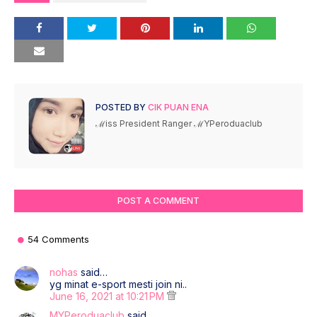
POSTED BY
CIK PUAN ENA
ℳiss President Ranger ℳYPeroduaclub
POST A COMMENT
54 Comments
nohas
said…
yg minat e-sport mesti join ni..
June 16, 2021 at 10:21 PM
MYPeroduaclub
said…