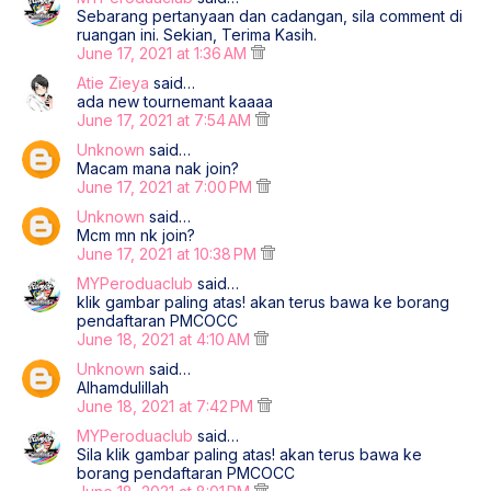
Sebarang pertanyaan dan cadangan, sila comment di
ruangan ini. Sekian, Terima Kasih.
June 17, 2021 at 1:36 AM
Atie Zieya
said…
ada new tournemant kaaaa
June 17, 2021 at 7:54 AM
Unknown
said…
Macam mana nak join?
June 17, 2021 at 7:00 PM
Unknown
said…
Mcm mn nk join?
June 17, 2021 at 10:38 PM
MYPeroduaclub
said…
klik gambar paling atas! akan terus bawa ke borang
pendaftaran PMCOCC
June 18, 2021 at 4:10 AM
Unknown
said…
Alhamdulillah
June 18, 2021 at 7:42 PM
MYPeroduaclub
said…
Sila klik gambar paling atas! akan terus bawa ke
borang pendaftaran PMCOCC