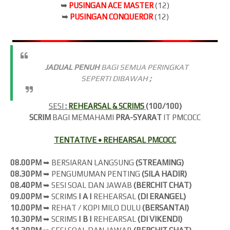
➥
PUSINGAN ACE MASTER
(12)
➥
PUSINGAN CONQUEROR
(12)
JADUAL PENUH
BAGI SEMUA PERINGKAT
SEPERTI DIBAWAH
;
SESI
:
REHEARSAL & SCRIMS
(100/100)
SCRIM
BAGI MEMAHAMI
PRA-SYARAT
IT PMCOCC
TENTATIVE • REHEARSAL PMCOCC
08.00PM
➥ BERSIARAN LANGSUNG
(
STREAMING)
08.30PM
➥ PENGUMUMAN PENTING
(SILA HADIR)
08.40PM
➥ SESI SOAL DAN JAWAB
(BERCHIT CHAT)
09.00PM
➥ SCRIMS
| A |
REHEARSAL
(DI ERANGEL)
10.00PM
➥ REHAT / KOPI MILO DULU
(BERSANTAI)
10.30PM
➥ SCRIMS
| B |
REHEARSAL
(DI VIKENDI)