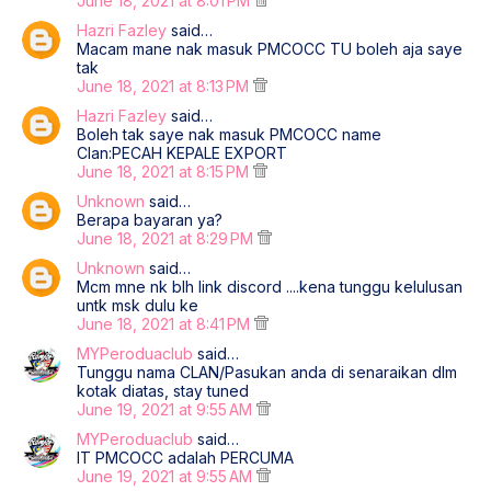
June 18, 2021 at 8:01 PM
Hazri Fazley
said…
Macam mane nak masuk PMCOCC TU boleh aja saye
tak
June 18, 2021 at 8:13 PM
Hazri Fazley
said…
Boleh tak saye nak masuk PMCOCC name
Clan:PECAH KEPALE EXPORT
June 18, 2021 at 8:15 PM
Unknown
said…
Berapa bayaran ya?
June 18, 2021 at 8:29 PM
Unknown
said…
Mcm mne nk blh link discord ....kena tunggu kelulusan
untk msk dulu ke
June 18, 2021 at 8:41 PM
MYPeroduaclub
said…
Tunggu nama CLAN/Pasukan anda di senaraikan dlm
kotak diatas, stay tuned
June 19, 2021 at 9:55 AM
MYPeroduaclub
said…
IT PMCOCC adalah PERCUMA
June 19, 2021 at 9:55 AM