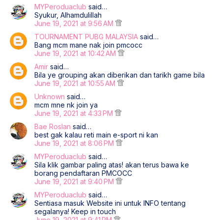
MYPeroduaclub
said…
Syukur, Alhamdulillah
June 19, 2021 at 9:56 AM
TOURNAMENT PUBG MALAYSIA
said…
Bang mcm mane nak join pmcocc
June 19, 2021 at 10:42 AM
Amir
said…
Bila ye grouping akan diberikan dan tarikh game bila
June 19, 2021 at 10:55 AM
Unknown
said…
mcm mne nk join ya
June 19, 2021 at 4:33 PM
Bae Roslan
said…
best gak kalau reti main e-sport ni kan
June 19, 2021 at 8:06 PM
MYPeroduaclub
said…
Sila klik gambar paling atas! akan terus bawa ke
borang pendaftaran PMCOCC
June 19, 2021 at 9:40 PM
MYPeroduaclub
said…
Sentiasa masuk Website ini untuk INFO tentang
segalanya! Keep in touch
June 19, 2021 at 9:41 PM