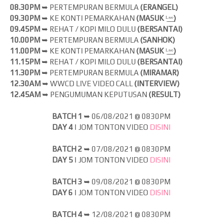
08.30PM
➥ PERTEMPURAN BERMULA
(ERANGEL)
09.30PM
➥ KE KONTI PEMARKAHAN
(MASUK
ᴸ̲ᶦ̲ᵛ̲ᵉ̲
)
09.45PM
➥ REHAT / KOPI MILO DULU
(BERSANTAI)
10.00PM
➥ PERTEMPURAN BERMULA
(SANHOK)
11.00PM
➥ KE KONTI PEMARKAHAN
(MASUK
ᴸ̲ᶦ̲ᵛ̲ᵉ̲
)
11.15PM
➥ REHAT / KOPI MILO DULU
(BERSANTAI)
11.30PM
➥ PERTEMPURAN BERMULA
(MIRAMAR)
12.30AM
➥ WWCD LIVE VIDEO CALL
(INTERVIEW)
12.45AM
➥ PENGUMUMAN KEPUTUSAN
(RESULT)
BATCH 1
➥
06/08/2021 @ 0830PM
DAY 4
| JOM
TONTON VIDEO
DISINI
BATCH 2
➥
07/08/2021 @ 0830PM
DAY 5
| JOM
TONTON VIDEO
DISINI
BATCH 3
➥
09/08/2021 @ 0830PM
DAY 6
| JOM
TONTON VIDEO
DISINI
BATCH 4
➥
12/08/2021 @ 0830PM