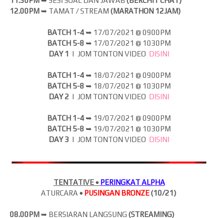
11.30PM
➥ SESI SOAL DAN JAWAB
(BERCHIT CHAT)
12.00PM
➥ TAMAT / STREAM
(MARATHON 12JAM)
BATCH 1-4
➥
17/07/2021 @ 0900PM
BATCH 5-8
➥
17
/07/2021 @ 1030PM
DAY 1
| JOM
TONTON VIDEO
DISINI
BATCH 1-4
➥
18/07/2021 @ 0900PM
BATCH 5-8
➥
18
/07/2021 @ 1030PM
DAY 2
| JOM
TONTON VIDEO
DISINI
BATCH 1-4
➥
19/07/2021 @ 0900PM
BATCH 5-8
➥
19
/07/2021 @ 1030PM
DAY 3
| JOM
TONTON VIDEO
DISINI
TENTATIVE •
PERINGKAT ALPHA
ATURCARA
•
PUSINGAN BRONZE
(10/21)
08.00PM
➥ BERSIARAN LANGSUNG
(
STREAMING)