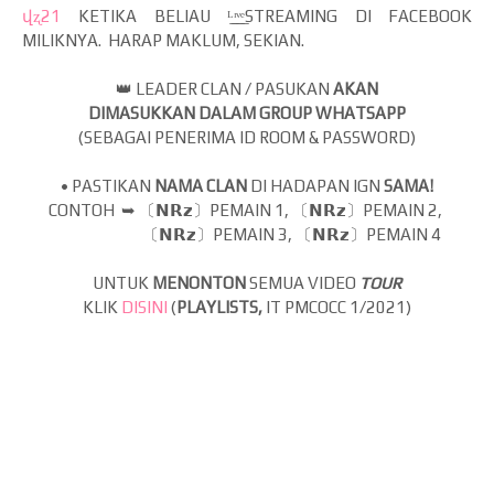
վʐ21
KETIKA BELIAU
ᴸ̲ᶦ̲ᵛ̲ᵉ̲STREAMING DI FACEBOOK
MILIKNYA. HARAP MAKLUM, SEKIAN.
👑
LEADER CLAN / PASUKAN
AKAN
DIMASUKKAN DALAM GROUP WHATSAPP
(SEBAGAI PENERIMA ID ROOM & PASSWORD)
• PASTIKAN
NAMA CLAN
DI HADAPAN IGN
SAMA!
CONTOH ➥
〔𝗡𝗥𝘇〕PEMAIN 1, 〔𝗡𝗥𝘇〕PEMAIN 2,
〔𝗡𝗥𝘇〕
〔𝗡𝗥𝘇〕
PEMAIN 3,
PEMAIN 4
UNTUK
MENONTON
SEMUA VIDEO
TOUR
KLIK
DISINI
(
PLAYLISTS,
IT PMCOCC 1/2021)