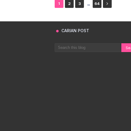
...
1
2
3
64
CARIAN POST