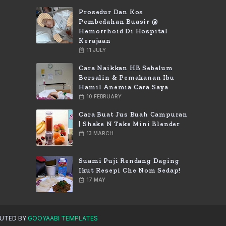
Prosedur Dan Kos
Pembedahan Buasir @
Hemorrhoid Di Hospital
Kerajaan
11 JULY
Cara Naikkan HB Sebelum
Bersalin & Pemakanan Ibu
Hamil Anemia Cara Saya
10 FEBRUARY
Cara Buat Jus Buah Campuran
| Shake N Take Mini Blender
13 MARCH
Suami Puji Rendang Daging
Ikut Resepi Che Nom Sedap!
17 MAY
BUTED BY
GOOYAABI TEMPLATES