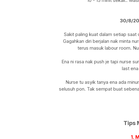
10 - 15 minit sekali.. Ma
30/8/201
Sakit paling kuat dalam setiap saat
Gagahkan diri berjalan nak minta n
terus masuk labour room. Nu
Ena ni rasa nak push je tapi nurse 
last ena
Nurse tu asyik tanya ena ada minu
selusuh pon. Tak sempat buat sebena
Tips 
1. 