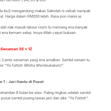
a ibu2 mengandung makan Salindah ni sebab nampak
al. Harga dalam RM200 lebih. Rasa pon manis je.
i dah nak masuk labour room tu memang ena banyak
t ena kemam sebiji. Insya-Allah cepat bukaan.
. Senaman 3S + 1Z
 3 jenis senaman yang ena amalkan. Sambil senam tu
kir
"Ya Fattah (Maha Membukakan)".
1 - Jari Hantu di Pusat
hamilan 8 bulan ke atas. Paling ringkas adalah sambil
h pusat sambil pusing lawan jam dan zikir
"Ya Fattah".