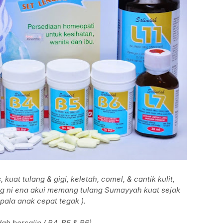
 kuat tulang & gigi, keletah, comel, & cantik kulit,
ng ni ena akui memang tulang Sumayyah kuat sejak
epala anak cepat tegak ).
h bersalin ( B4, B5 & B6).