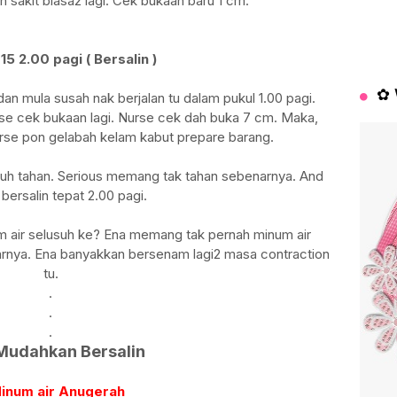
sih sakit biasa2 lagi. Cek bukaan baru 1 cm.
5 2.00 pagi ( Bersalin )
✿ 
 dan mula susah nak berjalan tu dalam pukul 1.00 pagi.
urse cek bukaan lagi. Nurse cek dah buka 7 cm. Maka,
rse pon gelabah kelam kabut prepare barang.
suruh tahan. Serious memang tak tahan sebenarnya. And
 bersalin tepat 2.00 pagi.
m air selusuh ke? Ena memang tak pernah minum air
rnya. Ena banyakkan bersenam lagi2 masa contraction
tu.
.
.
.
Mudahkan Bersalin
Minum air Anugerah