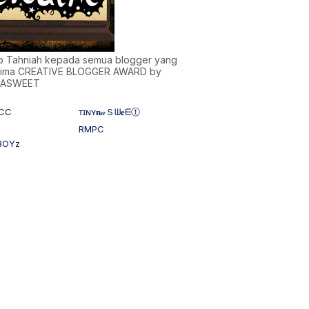
)b Tahniah kepada semua blogger yang
ima CREATIVE BLOGGER AWARD by
NASWEET
CC
ᴛɪɴʏ𝐧𝒶Ｓᗯ𝐞ᗴⓣ
RMPC
BOYz