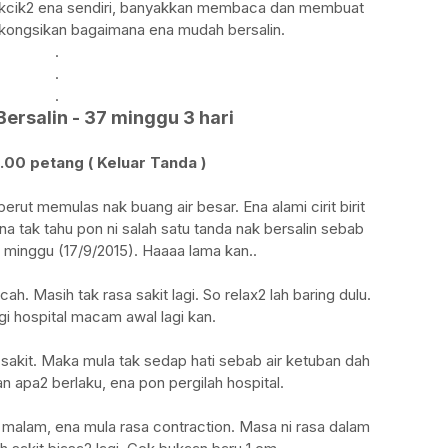
makcik2 ena sendiri, banyakkan membaca dan membuat
in kongsikan bagaimana ena mudah bersalin.
.
.
.
ersalin - 37 minggu 3 hari
.00 petang ( Keluar Tanda )
perut memulas nak buang air besar. Ena alami cirit birit
na tak tahu pon ni salah satu tanda nak bersalin sebab
2 minggu (17/9/2015). Haaaa lama kan..
ah. Masih tak rasa sakit lagi. So relax2 lah baring dulu.
i hospital macam awal lagi kan.
sakit. Maka mula tak sedap hati sebab air ketuban dah
n apa2 berlaku, ena pon pergilah hospital.
malam, ena mula rasa contraction. Masa ni rasa dalam