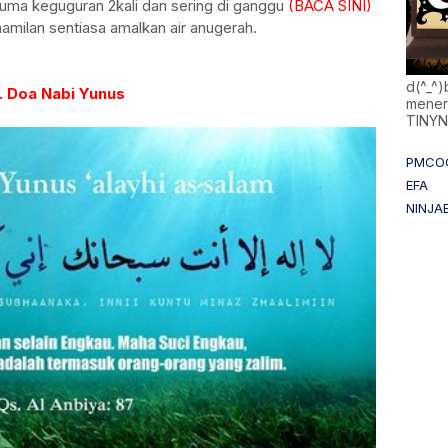
auma keguguran 2kali dan sering di ganggu
(BACA SINI)
amilan sentiasa amalkan air anugerah.
d(^_^
. Doa Nabi Yunus
mener
TINY
PMCO
EFA
NINJA