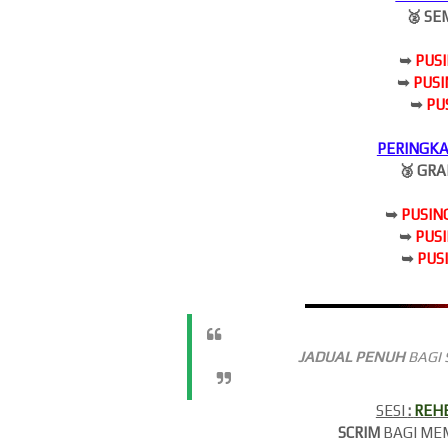
🥈 SE
➥
PUS
➥
PUS
➥
PU
PERINGK
🥉 GRA
➥
PUSIN
➥
PUS
➥
PUS
JADUAL PENUH
BAGI 
SESI
:
REHE
SCRIM
BAGI M