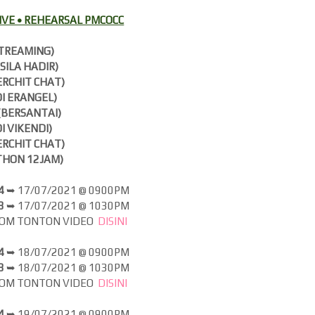
VE • REHEARSAL PMCOCC
TREAMING)
(SILA HADIR)
ERCHIT CHAT)
DI ERANGEL)
(BERSANTAI)
DI VIKENDI)
ERCHIT CHAT)
HON 12JAM)
-4
➥
17/07/2021 @ 0900PM
-8
➥
17
/07/2021 @ 1030PM
JOM
TONTON VIDEO
DISINI
-4
➥
18/07/2021 @ 0900PM
-8
➥
18
/07/2021 @ 1030PM
JOM
TONTON VIDEO
DISINI
-4
➥
19/07/2021 @ 0900PM