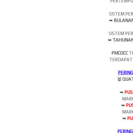
PERTEMPU
SISTEM PE
➥ BULANAN
SISTEM PE
➥ TAHUNAN
PMCOCC
T
TERDAPAT
PERIN
🥇 QUA
➥
PUS
MARK
➥
PU
MARK
➥
PU
PERIN