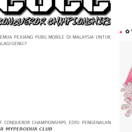
✿ 
EMUA PEJUANG PUBG MOBILE DI MALAYSIA UNTUK
LAGI GENG!?
N OF CONQUEROR CHAMPIONSHIPS EDISI PENGENALAN
𝙈𝙔𝙋𝙀𝙍𝙊𝘿𝙐𝘼 𝘾𝙇𝙐𝘽