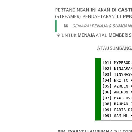
PERTANDINGAN INI AKAN DI-𝗖𝗔𝗦
(STREAMER) PENDAFTARAN 𝗜𝗧 𝗣𝗠𝗖
SENARAI
PENAJA & SUMBAN
🌹 UNTUK
MENAJA
ATAU
MEMBERI 
ATAU SUMBANG
PRA-SYARAT | LAMPIRAN A
🎬 INFO