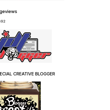
geviews
6
9
2
ECIAL CREATIVE BLOGGER
RD