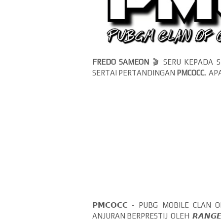
FREDO SAMEON
🎬 SERU KEPADA S
SERTAI PERTANDINGAN
PMCOCC.
APA
𝗣𝗠𝗖𝗢𝗖𝗖 - PUBG MOBILE CLA
ANJURAN BERPRESTIJ OLEH 𝙍𝘼𝙉𝙂𝙀𝙍 