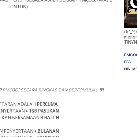
TONTON)
d(^_^
mener
TINY
PMCO
EFA
NINJA
P
PMCOCC SECARA RINGKAS DAN BERFOMULA
;
AFTARAN ADALAH
PERCUMA
ENYERTAAN •
168 PASUKAN
SUKAN BERSAMAAN
8 BATCH
N PENYERTAAN
•
BULANAN