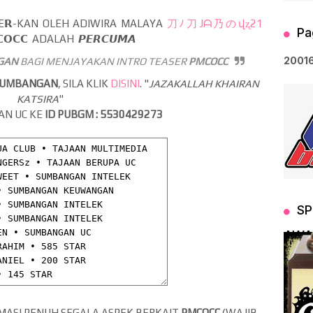
𝗧𝗘𝗥-KAN OLEH ADIWIRA MALAYA
刀ﾉ刀Jᗩ乃のվʐ21
Pa
𝗖𝗖 ADALAH 𝙋𝙀𝙍𝘾𝙐𝙈𝘼
2
0
0
1
GAN
BAGI MENJAYAKAN INTRO TEASER
PMCOCC
SUMBANGAN
, SILA KLIK
DISINI
. "
JAZAKALLAH KHAIRAN
KATSIRA
"
AN UC KE
ID PUBGM : 5530429273
SP
AWA
RMASI PENUH SEGALA ASPEK BERKAIT
PMCOCC
(WAJIB