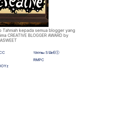
)b Tahniah kepada semua blogger yang
ima CREATIVE BLOGGER AWARD by
NASWEET
CC
ᴛɪɴʏ𝐧𝒶Ｓᗯ𝐞ᗴⓣ
RMPC
BOYz