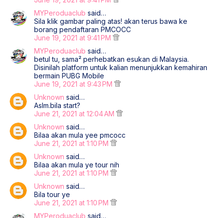
MYPeroduaclub
said…
Sila klik gambar paling atas! akan terus bawa ke
borang pendaftaran PMCOCC
June 19, 2021 at 9:41 PM
MYPeroduaclub
said…
betul tu, sama² perhebatkan esukan di Malaysia.
Disinilah platform untuk kalian menunjukkan kemahiran
bermain PUBG Mobile
June 19, 2021 at 9:43 PM
Unknown
said…
Aslm.bila start?
June 21, 2021 at 12:04 AM
Unknown
said…
Bilaa akan mula yee pmcocc
June 21, 2021 at 1:10 PM
Unknown
said…
Bilaa akan mula ye tour nih
June 21, 2021 at 1:10 PM
Unknown
said…
Bila tour ye
June 21, 2021 at 1:10 PM
MYPeroduaclub
said…