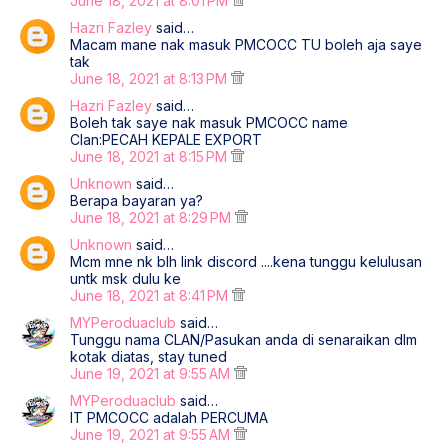
June 18, 2021 at 8:01 PM
Hazri Fazley
said…
Macam mane nak masuk PMCOCC TU boleh aja saye
tak
June 18, 2021 at 8:13 PM
Hazri Fazley
said…
Boleh tak saye nak masuk PMCOCC name
Clan:PECAH KEPALE EXPORT
June 18, 2021 at 8:15 PM
Unknown
said…
Berapa bayaran ya?
June 18, 2021 at 8:29 PM
Unknown
said…
Mcm mne nk blh link discord ....kena tunggu kelulusan
untk msk dulu ke
June 18, 2021 at 8:41 PM
MYPeroduaclub
said…
Tunggu nama CLAN/Pasukan anda di senaraikan dlm
kotak diatas, stay tuned
June 19, 2021 at 9:55 AM
MYPeroduaclub
said…
IT PMCOCC adalah PERCUMA
June 19, 2021 at 9:55 AM