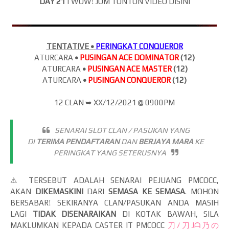
DAY 21
| WOW! JOM
TONTON VIDEO DISINI
TENTATIVE
•
PERINGKAT CONQUEROR
ATURCARA
•
PUSINGAN ACE DOMINATOR
(12)
ATURCARA
•
PUSINGAN ACE MASTER
(12)
ATURCARA
•
PUSINGAN CONQUEROR
(12)
12 CLAN
➥
XX/12/2021 @ 0900PM
SENARAI SLOT CLAN / PASUKAN YANG
DI
TERIMA
PE
NDAFTARAN
DAN
BERJAYA
MARA
KE
PERINGKAT YANG SETERUSNYA
⚠ TERSEBUT ADALAH SENARAI PEJUANG PMCOCC,
AKAN
DIKEMASKINI
DARI
SEMASA KE SEMASA
. MOHON
BERSABAR! SEKIRANYA CLAN/PASUKAN ANDA MASIH
LAGI
TIDAK DISENARAIKAN
DI KOTAK BAWAH, SILA
MAKLUMKAN KEPADA CASTER IT PMCOCC
刀ﾉ刀Jᗩ乃の