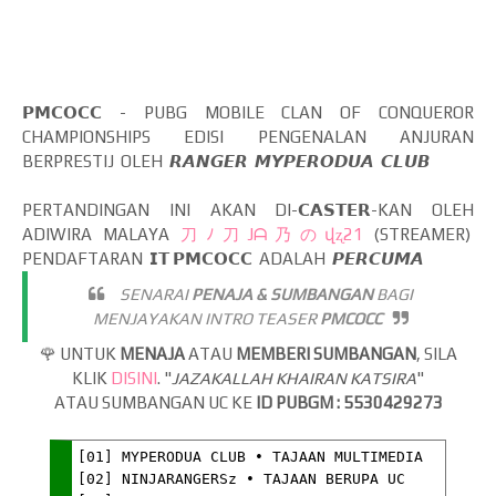
𝗣𝗠𝗖𝗢𝗖𝗖 - PUBG MOBILE CLAN OF CONQUEROR
CHAMPIONSHIPS EDISI PENGENALAN ANJURAN
BERPRESTIJ OLEH 𝙍𝘼𝙉𝙂𝙀𝙍 𝙈𝙔𝙋𝙀𝙍𝙊𝘿𝙐𝘼 𝘾𝙇𝙐𝘽
PERTANDINGAN INI AKAN DI-𝗖𝗔𝗦𝗧𝗘𝗥-KAN OLEH
ADIWIRA MALAYA
刀ﾉ刀Jᗩ乃のվʐ21
(STREAMER)
PENDAFTARAN 𝗜𝗧 𝗣𝗠𝗖𝗢𝗖𝗖 ADALAH 𝙋𝙀𝙍𝘾𝙐𝙈𝘼
SENARAI
PENAJA & SUMBANGAN
BAGI
MENJAYAKAN INTRO TEASER
PMCOCC
🌹 UNTUK
MENAJA
ATAU
MEMBERI SUMBANGAN
, SILA
KLIK
DISINI
. "
JAZAKALLAH KHAIRAN KATSIRA
"
ATAU SUMBANGAN UC KE
ID PUBGM : 5530429273