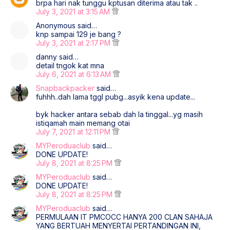
brpa hari nak tunggu kptusan diterima atau tak ..
July 3, 2021 at 3:15 AM
Anonymous said…
knp sampai 129 je bang ?
July 3, 2021 at 2:17 PM
danny said…
detail tngok kat mna
July 6, 2021 at 6:13 AM
Snapbackpacker
said…
fuhhh..dah lama tggl pubg...asyik kena update...
byk hacker antara sebab dah la tinggal...yg masih
istiqamah main memang otai
July 7, 2021 at 12:11 PM
MYPeroduaclub
said…
DONE UPDATE!
July 8, 2021 at 8:25 PM
MYPeroduaclub
said…
DONE UPDATE!
July 8, 2021 at 8:25 PM
MYPeroduaclub
said…
PERMULAAN IT PMCOCC HANYA 200 CLAN SAHAJA
YANG BERTUAH MENYERTAI PERTANDINGAN INI,