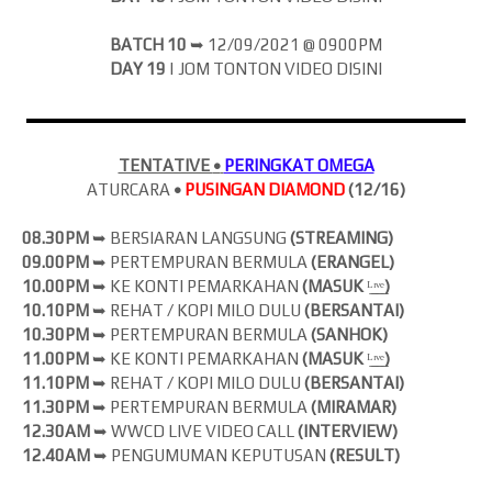
BATCH 10
➥
12/09/2021 @ 0900PM
DAY 19
| JOM
TONTON VIDEO DISINI
TENTATIVE
•
PERINGKAT OMEGA
ATURCARA
•
PUSINGAN DIAMOND
(12/16)
08.30PM
➥ BERSIARAN LANGSUNG
(
STREAMING)
09.00PM
➥ PERTEMPURAN BERMULA
(ERANGEL)
10.00PM
➥ KE KONTI PEMARKAHAN
(MASUK
ᴸ̲ᶦ̲ᵛ̲ᵉ̲
)
10.10PM
➥ REHAT / KOPI MILO DULU
(BERSANTAI)
10.30PM
➥ PERTEMPURAN BERMULA
(SANHOK)
11.00PM
➥ KE KONTI PEMARKAHAN
(MASUK
ᴸ̲ᶦ̲ᵛ̲ᵉ̲
)
11.10PM
➥ REHAT / KOPI MILO DULU
(BERSANTAI)
11.30PM
➥ PERTEMPURAN BERMULA
(MIRAMAR)
12.30AM
➥ WWCD LIVE VIDEO CALL
(INTERVIEW)
12.40AM
➥ PENGUMUMAN KEPUTUSAN
(RESULT)