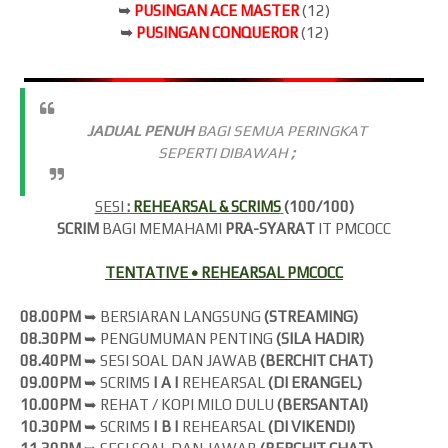
➥
PUSINGAN ACE MASTER
(12)
➥
PUSINGAN CONQUEROR
(12)
JADUAL PENUH
BAGI SEMUA PERINGKAT
SEPERTI DIBAWAH
;
SESI
:
REHEARSAL & SCRIMS
(100/100)
SCRIM
BAGI MEMAHAMI
PRA-SYARAT
IT PMCOCC
TENTATIVE • REHEARSAL PMCOCC
08.00PM
➥ BERSIARAN LANGSUNG
(
STREAMING)
08.30PM
➥ PENGUMUMAN PENTING
(SILA HADIR)
08.40PM
➥ SESI SOAL DAN JAWAB
(BERCHIT CHAT)
09.00PM
➥ SCRIMS
| A |
REHEARSAL
(DI ERANGEL)
10.00PM
➥ REHAT / KOPI MILO DULU
(BERSANTAI)
10.30PM
➥ SCRIMS
| B |
REHEARSAL
(DI VIKENDI)