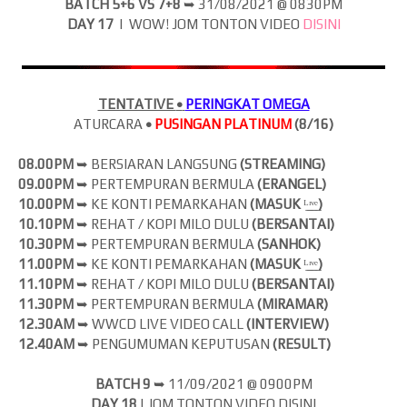
BATCH 5+6 VS 7+8
➥
31/08/2021 @ 0830PM
DAY 17
| WOW! JOM
TONTON VIDEO
DISINI
TENTATIVE
•
PERINGKAT OMEGA
ATURCARA
•
PUSINGAN PLATINUM
(8/16)
08.00PM
➥ BERSIARAN LANGSUNG
(
STREAMING)
09.00PM
➥ PERTEMPURAN BERMULA
(ERANGEL)
10.00PM
➥ KE KONTI PEMARKAHAN
(MASUK
ᴸ̲ᶦ̲ᵛ̲ᵉ̲
)
10.10PM
➥ REHAT / KOPI MILO DULU
(BERSANTAI)
10.30PM
➥ PERTEMPURAN BERMULA
(SANHOK)
11.00PM
➥ KE KONTI PEMARKAHAN
(MASUK
ᴸ̲ᶦ̲ᵛ̲ᵉ̲
)
11.10PM
➥ REHAT / KOPI MILO DULU
(BERSANTAI)
11.30PM
➥ PERTEMPURAN BERMULA
(MIRAMAR)
12.30AM
➥ WWCD LIVE VIDEO CALL
(INTERVIEW)
12.40AM
➥ PENGUMUMAN KEPUTUSAN
(RESULT)
BATCH 9
➥ 11
/09/2021 @ 0900PM
DAY 18
| JOM
TONTON VIDEO DISINI