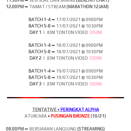
11.30PM
➥ SESI SOAL DAN JAWAB
(BERCHIT CHAT)
12.00PM
➥ TAMAT / STREAM
(MARATHON 12JAM)
BATCH 1-4
➥
17/07/2021 @ 0900PM
BATCH 5-8
➥
17
/07/2021 @ 1030PM
DAY 1
| JOM
TONTON VIDEO
DISINI
BATCH 1-4
➥
18/07/2021 @ 0900PM
BATCH 5-8
➥
18
/07/2021 @ 1030PM
DAY 2
| JOM
TONTON VIDEO
DISINI
BATCH 1-4
➥
19/07/2021 @ 0900PM
BATCH 5-8
➥
19
/07/2021 @ 1030PM
DAY 3
| JOM
TONTON VIDEO
DISINI
TENTATIVE •
PERINGKAT ALPHA
ATURCARA
•
PUSINGAN BRONZE
(10/21)
08.00PM
➥ BERSIARAN LANGSUNG
(
STREAMING)