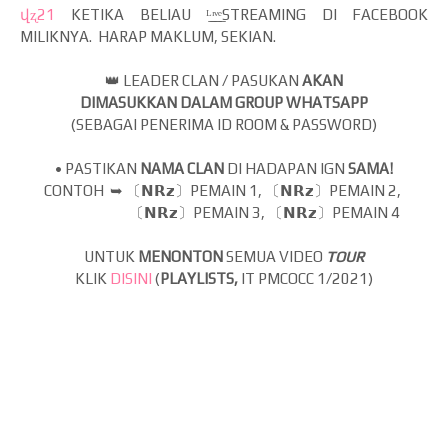
վʐ21
KETIKA BELIAU
ᴸ̲ᶦ̲ᵛ̲ᵉ̲STREAMING DI FACEBOOK
MILIKNYA. HARAP MAKLUM, SEKIAN.
👑
LEADER CLAN / PASUKAN
AKAN
DIMASUKKAN DALAM GROUP WHATSAPP
(SEBAGAI PENERIMA ID ROOM & PASSWORD)
• PASTIKAN
NAMA CLAN
DI HADAPAN IGN
SAMA!
CONTOH ➥
〔𝗡𝗥𝘇〕PEMAIN 1, 〔𝗡𝗥𝘇〕PEMAIN 2,
〔𝗡𝗥𝘇〕
〔𝗡𝗥𝘇〕
PEMAIN 3,
PEMAIN 4
UNTUK
MENONTON
SEMUA VIDEO
TOUR
KLIK
DISINI
(
PLAYLISTS,
IT PMCOCC 1/2021)