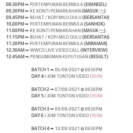
08.30PM
➥ PERTEMPURAN BERMULA
(ERANGEL)
09.30PM
➥ KE KONTI PEMARKAHAN
(MASUK
ᴸ̲ᶦ̲ᵛ̲ᵉ̲
)
09.45PM
➥ REHAT / KOPI MILO DULU
(BERSANTAI)
10.00PM
➥ PERTEMPURAN BERMULA
(SANHOK)
11.00PM
➥ KE KONTI PEMARKAHAN
(MASUK
ᴸ̲ᶦ̲ᵛ̲ᵉ̲
)
11.15PM
➥ REHAT / KOPI MILO DULU
(BERSANTAI)
11.30PM
➥ PERTEMPURAN BERMULA
(MIRAMAR)
12.30AM
➥ WWCD LIVE VIDEO CALL
(INTERVIEW)
12.45AM
➥ PENGUMUMAN KEPUTUSAN
(RESULT)
BATCH 1
➥
06/08/2021 @ 0830PM
DAY 4
| JOM
TONTON VIDEO
DISINI
BATCH 2
➥
07/08/2021 @ 0830PM
DAY 5
| JOM
TONTON VIDEO
DISINI
BATCH 3
➥
09/08/2021 @ 0830PM
DAY 6
| JOM
TONTON VIDEO
DISINI
BATCH 4
➥
12/08/2021 @ 0830PM