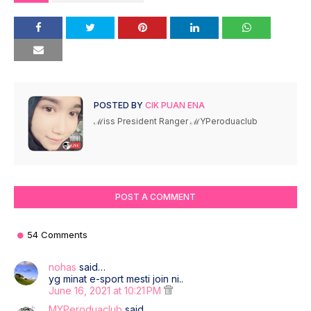
POSTED BY
CIK PUAN ENA
ℳiss President Ranger ℳYPeroduaclub
POST A COMMENT
54 Comments
nohas
said…
yg minat e-sport mesti join ni..
June 16, 2021 at 10:21 PM
MYPeroduaclub
said…