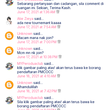
Sebarang pertanyaan dan cadangan, sila comment di
ruangan ini. Sekian, Terima Kasih.
June 17, 2021 at 1:36 AM
Atie Zieya
said…
ada new tournemant kaaaa
June 17, 2021 at 7:54 AM
Unknown
said…
Macam mana nak join?
June 17, 2021 at 7:00 PM
Unknown
said…
Mcm mn nk join?
June 17, 2021 at 10:38 PM
MYPeroduaclub
said…
klik gambar paling atas! akan terus bawa ke borang
pendaftaran PMCOCC
June 18, 2021 at 4:10 AM
Unknown
said…
Alhamdulillah
June 18, 2021 at 7:42 PM
MYPeroduaclub
said…
Sila klik gambar paling atas! akan terus bawa ke
borang pendaftaran PMCOCC