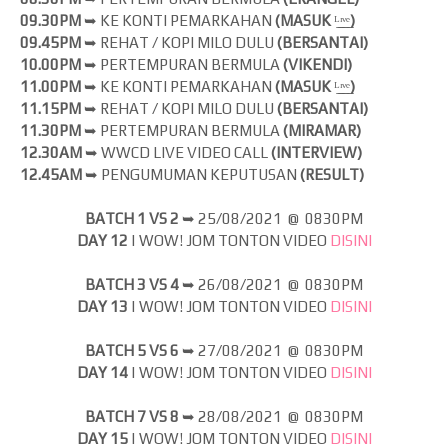
09.30PM
➥ KE KONTI PEMARKAHAN
(MASUK
ᴸ̲ᶦ̲ᵛ̲ᵉ̲
)
09.45PM
➥ REHAT / KOPI MILO DULU
(BERSANTAI)
10.00PM
➥ PERTEMPURAN BERMULA
(VIKENDI)
11.00PM
➥ KE KONTI PEMARKAHAN
(MASUK
ᴸ̲ᶦ̲ᵛ̲ᵉ̲
)
11.15PM
➥ REHAT / KOPI MILO DULU
(BERSANTAI)
11.30PM
➥ PERTEMPURAN BERMULA
(MIRAMAR)
12.30AM
➥ WWCD LIVE VIDEO CALL
(INTERVIEW)
12.45AM
➥ PENGUMUMAN KEPUTUSAN
(RESULT)
BATCH 1 VS 2
➥
25/08/2021 @ 0830PM
DAY 12
| WOW! JOM
TONTON VIDEO
DISINI
BATCH 3 VS 4
➥
26/08/2021 @ 0830PM
DAY 13
| WOW! JOM
TONTON VIDEO
DISINI
BATCH 5 VS 6
➥
27/08/2021 @ 0830PM
DAY 14
| WOW! JOM
TONTON VIDEO
DISINI
BATCH 7 VS 8
➥
28/08/2021 @ 0830PM
DAY 15
| WOW! JOM
TONTON VIDEO
DISINI