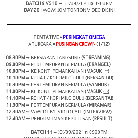
BATCH 9 VS 10
➥ 13
/09/2021 @ 0900PM
DAY 20
| WOW! JOM
TONTON VIDEO DISINI
TENTATIVE
•
PERINGKAT OMEGA
ATURCARA
•
PUSINGAN CROWN
(1/12)
08.30PM
➥ BERSIARAN LANGSUNG
(
STREAMING)
09.00PM
➥ PERTEMPURAN BERMULA
(ERANGEL)
10.00PM
➥ KE KONTI PEMARKAHAN
(MASUK
ᴸ̲ᶦ̲ᵛ̲ᵉ̲
)
10.10PM
➥ REHAT / KOPI MILO DULU
(BERSANTAI)
10.30PM
➥ PERTEMPURAN BERMULA
(SANHOK)
11.00PM
➥ KE KONTI PEMARKAHAN
(MASUK
ᴸ̲ᶦ̲ᵛ̲ᵉ̲
)
11.10PM
➥ REHAT / KOPI MILO DULU
(BERSANTAI)
11.30PM
➥ PERTEMPURAN BERMULA
(MIRAMAR)
12.30AM
➥ WWCD LIVE VIDEO CALL
(INTERVIEW)
12.40AM
➥ PENGUMUMAN KEPUTUSAN
(RESULT)
BATCH 11
➥ XX
/09/2021 @ 0900PM