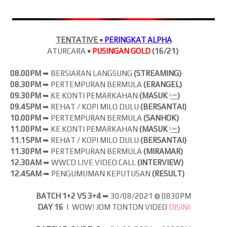
TENTATIVE •
PERINGKAT ALPHA
ATURCARA
•
PUSINGAN GOLD
(16/21)
08.00PM
➥ BERSIARAN LANGSUNG
(
STREAMING)
08.30PM
➥ PERTEMPURAN BERMULA
(ERANGEL)
09.30PM
➥ KE KONTI PEMARKAHAN
(MASUK
ᴸ̲ᶦ̲ᵛ̲ᵉ̲
)
09.45PM
➥ REHAT / KOPI MILO DULU
(BERSANTAI)
10.00PM
➥ PERTEMPURAN BERMULA
(SANHOK)
11.00PM
➥ KE KONTI PEMARKAHAN
(MASUK
ᴸ̲ᶦ̲ᵛ̲ᵉ̲
)
11.15PM
➥ REHAT / KOPI MILO DULU
(BERSANTAI)
11.30PM
➥ PERTEMPURAN BERMULA
(MIRAMAR)
12.30AM
➥ WWCD LIVE VIDEO CALL
(INTERVIEW)
12.45AM
➥ PENGUMUMAN KEPUTUSAN
(RESULT)
BATCH 1+2 VS 3+4
➥
30/08/2021 @ 0830PM
DAY 16
| WOW! JOM
TONTON VIDEO
DISINI