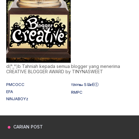
d(^_^)b Tahniah kepada semua blogger yang menerima
CREATIVE BLOGGER AWARD by TINYNASWEET
PMCOCC
ᴛɪɴʏ𝐧𝒶Ｓᗯ𝐞ᗴⓣ
EFA
RMPC
NINJABOYz
CARIAN POST