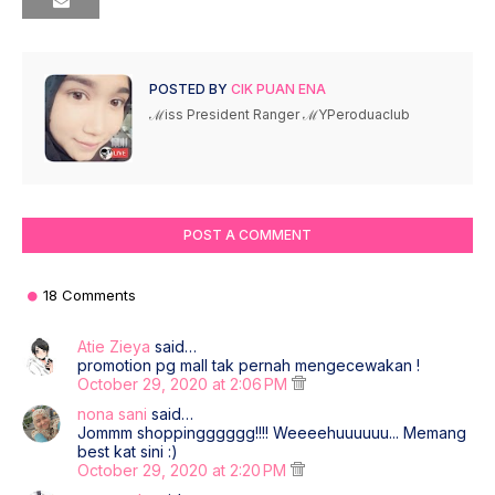
POSTED BY
CIK PUAN ENA
ℳiss President Ranger ℳYPeroduaclub
POST A COMMENT
18 Comments
Atie Zieya
said…
promotion pg mall tak pernah mengecewakan !
October 29, 2020 at 2:06 PM
nona sani
said…
Jommm shoppingggggg!!!! Weeeehuuuuuu... Memang
best kat sini :)
October 29, 2020 at 2:20 PM