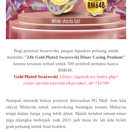
Bagi peminat Swarovski, jangan lepaskan peluang untuk
memiliki
"24k Gold Plated Swarovski Dinar Casing Pendant"
kerana tawaran terhad untuk 500 pembeli pertama hanya
RM648.
Gold Plated Swarovski |
https://pgmall.my/index.php?
route=product/product&product_id=710700
Nampak menarik bukan promosi ditawarkan PG Mall. Jom kita
rakyat Malaysia untuk menyokong barangan buatan Malaysia
tetapi dalam harga yang lebih jimat. Malah ketahui umum emas
juga dijangka melonjak naik 2021 jadi masa ini lah kita boleh
grab peluang untuk buat koleksi.