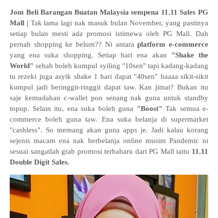
Jom Beli Barangan Buatan Malaysia sempena 11.11 Sales PG
Mall |
Tak lama lagi nak masuk bulan November, yang pastinya
setiap bulan mesti ada promosi istimewa oleh PG Mall. Dah
pernah shopping ke belum?? Ni antara
platform e-commerce
yang ena suka shopping. Setiap hari ena akan
"Shake the
World"
sebab boleh kumpul syiling "10sen" tapi kadang-kadang
tu rezeki juga asyik shake 1 hari dapat "40sen" haaaa sikit-sikit
kumpul jadi beringgit-ringgit dapat taw. Kan jimat? Bukan itu
saje kemudahan c-wallet pon senang nak guna untuk standby
topup. Selain itu, ena suka boleh guna
"Boost"
Tak semua e-
commerce boleh guna taw. Ena suka belanja di supermarket
"cashless". So memang akan guna apps je. Jadi kalau korang
sejenis macam ena nak berbelanja online musim Pandemic ni
sesuai sangatlah grab promosi terbaharu dari PG Mall iaitu
11.11
Double Digit Sales.