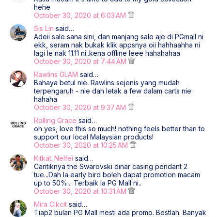
hehe
October 30, 2020 at 6:03 AM
Sis Lin
said…
Adeii sale sana sini, dan manjang sale aje di PGmall ni
ekk, seram nak bukak klik appsnya oii hahhaahha ni
lagi le nak 11.11 ni..kena offline leee hahahahaa
October 30, 2020 at 7:44 AM
Rawlins GLAM
said…
Bahaya betul nie. Rawlins sejenis yang mudah
terpengaruh - nie dah letak a few dalam carts nie
hahaha
October 30, 2020 at 9:37 AM
Rolling Grace
said…
oh yes, love this so much! nothing feels better than to
support our local Malaysian products!
October 30, 2020 at 10:25 AM
Kitkat_Nelfei
said…
Cantiknya the Swarovski dinar casing pendant 2
tue...Dah la early bird boleh dapat promotion macam
up to 50%... Terbaik la PG Mall ni..
October 30, 2020 at 10:31 AM
Mira Cikcit
said…
Tiap2 bulan PG Mall mesti ada promo. Bestlah. Banyak