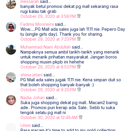
messarah
said…
banyak betul promosi dekat pg mall sekarang rasa
rugi kalau tak grab
October 29, 2020 at 3:58 PM
Fadima Mooneira
said…
Wow......PG Mall ada sales juga lah 11.11 nie. Pepero Day
tu (single girls day). Thank you for sharing.
October 29, 2020 at 7:23 PM
Muhammad Naim Abdullah
said…
Nampaknya semua ambil tarikh-tarikh yang menarik
untuk menarik prihatian masyarakat. Jangan boros
shopping musim pkpb ini hehehe
October 29, 2020 at 8:53 PM
shima jelani
said…
PG Mall ada sales jugak 11.11 nie. Kena simpan duit so
that boleh shopping banyak-banyak :)
October 29, 2020 at 9:20 PM
Nadia Johari
said…
Suka juga shopping dekat pg mall.. Macam2 barng
ade.. Promosi pun kerap ada. Sale.. Sebb tu suka
tengok selalu pg mall ni
October 30, 2020 at 12:48 AM
Ummi
said…
Rasa macam it's time to add to my gold collection