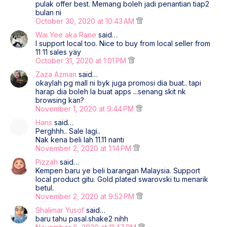
pulak offer best. Memang boleh jadi penantian tiap2
bulan ni
October 30, 2020 at 10:43 AM
Wai Yee aka Rane
said…
I support local too. Nice to buy from local seller from
11 11 sales yay
October 31, 2020 at 1:01 PM
Zaza Azman
said…
okaylah pg mall ni byk juga promosi dia buat.. tapi
harap dia boleh la buat apps ...senang skit nk
browsing kan?
November 1, 2020 at 9:44 PM
Hans
said…
Perghhh.. Sale lagi..
Nak kena beli lah 11.11 nanti
November 2, 2020 at 1:14 PM
Pizzah
said…
Kempen baru ye beli barangan Malaysia. Support
local product gitu. Gold plated swarovski tu menarik
betul.
November 2, 2020 at 9:52 PM
Shalimar Yusof
said…
baru tahu pasal.shake2 nihh