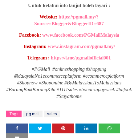
Untuk ketahui info lanjut boleh layari :
Website:
https://pgmall.my/?
Source=Blogger&BloggerID=687
Facebook:
www.facebook.com/PGMallMalaysia
Instagram:
www.instagram.com/pgmall.my/
Telegram :
https://t.me/pgmallofficial001
#PGMall #onlineshopping #shopping
#MalaysiaNo1ecommerceplatform #ecommerceplatform
#Shopnow #Shoponline #ByMalaysiansToMalaysians
#BarangBaikBarangKita #1111sales #bonanzapayweek #taifook
#Stayathome
Tags
pg mall
sales