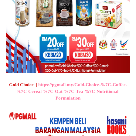
Gold Choice |
https://pgmall.my/Gold-Choice-%7C-Coffee-
%7C-Cereal-%7C-Oat-%7C-Tea-%7C-Nutritional-
Formulation