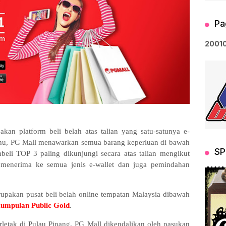
Pa
2
0
0
1
kan platform beli belah atas talian yang satu-satunya e-
hu, PG Mall menawarkan semua barang keperluan di bawah
SP
li TOP 3 paling dikunjungi secara atas talian mengikut
 menerima ke semua jenis e-wallet dan juga pemindahan
AWA
pakan pusat beli belah online tempatan Malaysia dibawah
umpulan Public Gold
.
rletak di Pulau Pinang, PG Mall dikendalikan oleh pasukan