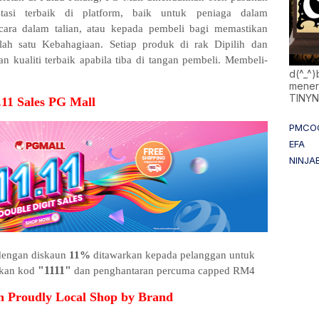
tasi terbaik di platform, baik untuk peniaga dalam
ra dalam talian, atau kepada pembeli bagi memastikan
h satu Kebahagiaan. Setiap produk di rak Dipilih dan
n kualiti terbaik apabila tiba di tangan pembeli. Membeli-
d(^_^
mener
TINY
.11 Sales PG Mall
PMCO
EFA
NINJA
engan diskaun
11%
ditawarkan kepada pelanggan untuk
"1111"
kan kod
dan penghantaran percuma capped RM4
Proudly Local Shop by Brand