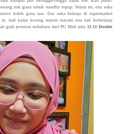
sikit kumpul jadi beringgit-ringgit dapat taw. Kan jimat?
senang nak guna untuk standby topup. Selain itu, ena suka
erce boleh guna taw. Ena suka belanja di supermarket
je. Jadi kalau korang sejenis macam ena nak berbelanja
ah grab promosi terbaharu dari PG Mall iaitu
11.11 Double