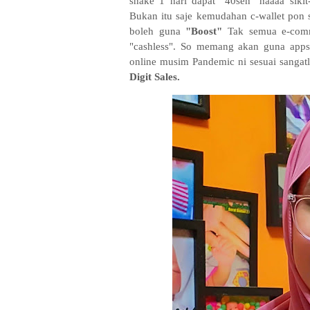
shake 1 hari dapat "40sen" haaaa sikit-
Bukan itu saje kemudahan c-wallet pon 
boleh guna
"Boost"
Tak semua e-comm
"cashless". So memang akan guna apps 
online musim Pandemic ni sesuai sangatl
Digit Sales.