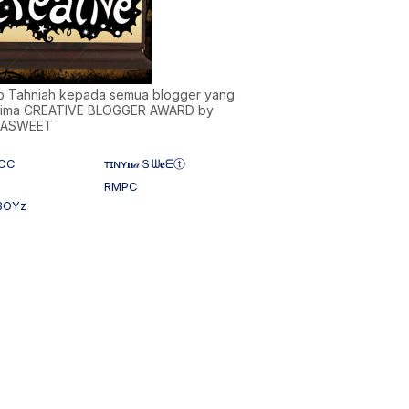
)b Tahniah kepada semua blogger yang
ima CREATIVE BLOGGER AWARD by
NASWEET
CC
ᴛɪɴʏ𝐧𝒶Ｓᗯ𝐞ᗴⓣ
RMPC
BOYz