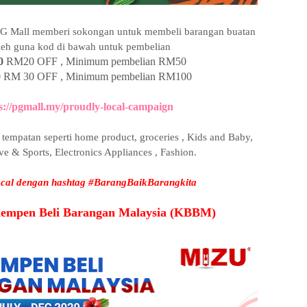
PG Mall memberi sokongan untuk membeli barangan buatan
leh guna kod di bawah untuk pembelian
0
RM20 OFF , Minimum pembelian RM50
0
RM 30 OFF , Minimum pembelian RM100
s://pgmall.my/proudly-local-campaign
tempatan seperti home product, groceries , Kids and Baby,
e & Sports, Electronics Appliances , Fashion.
local dengan hashtag #BarangBaikBarangkita
 Kempen Beli Barangan Malaysia (KBBM)