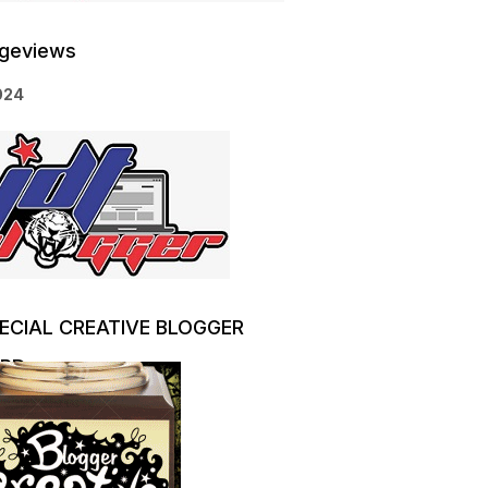
geviews
0
2
4
ECIAL CREATIVE BLOGGER
RD