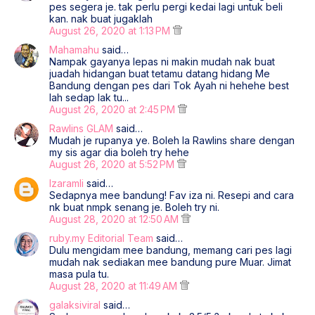
pes segera je. tak perlu pergi kedai lagi untuk beli
kan. nak buat jugaklah
August 26, 2020 at 1:13 PM
Mahamahu
said…
Nampak gayanya lepas ni makin mudah nak buat
juadah hidangan buat tetamu datang hidang Me
Bandung dengan pes dari Tok Ayah ni hehehe best
lah sedap lak tu...
August 26, 2020 at 2:45 PM
Rawlins GLAM
said…
Mudah je rupanya ye. Boleh la Rawlins share dengan
my sis agar dia boleh try hehe
August 26, 2020 at 5:52 PM
Izaramli
said…
Sedapnya mee bandung! Fav iza ni. Resepi and cara
nk buat nmpk senang je. Boleh try ni.
August 28, 2020 at 12:50 AM
ruby.my Editorial Team
said…
Dulu mengidam mee bandung, memang cari pes lagi
mudah nak sediakan mee bandung pure Muar. Jimat
masa pula tu.
August 28, 2020 at 11:49 AM
galaksiviral
said…