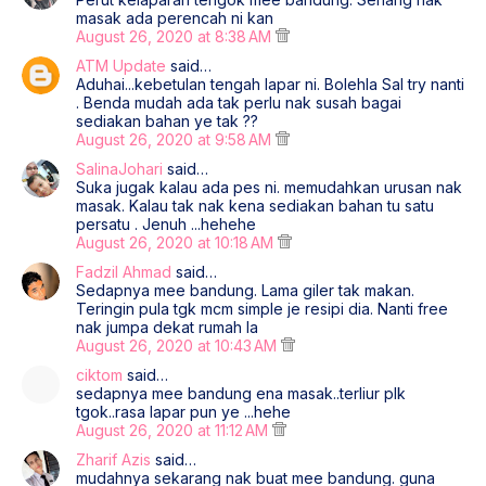
masak ada perencah ni kan
August 26, 2020 at 8:38 AM
ATM Update
said…
Aduhai...kebetulan tengah lapar ni. Bolehla Sal try nanti
. Benda mudah ada tak perlu nak susah bagai
sediakan bahan ye tak ??
August 26, 2020 at 9:58 AM
SalinaJohari
said…
Suka jugak kalau ada pes ni. memudahkan urusan nak
masak. Kalau tak nak kena sediakan bahan tu satu
persatu . Jenuh ...hehehe
August 26, 2020 at 10:18 AM
Fadzil Ahmad
said…
Sedapnya mee bandung. Lama giler tak makan.
Teringin pula tgk mcm simple je resipi dia. Nanti free
nak jumpa dekat rumah la
August 26, 2020 at 10:43 AM
ciktom
said…
sedapnya mee bandung ena masak..terliur plk
tgok..rasa lapar pun ye ...hehe
August 26, 2020 at 11:12 AM
Zharif Azis
said…
mudahnya sekarang nak buat mee bandung. guna