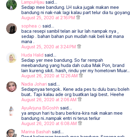
LampuHijau
said…
Sedap mee bandung. LH suka jugak makan mee
bandung ni nak-nak lagi kalau part telur dia tu goyang
August 25, 2020 at 2:16 PM
sophea ◇
said…
baca resepi sambil telan air liur lah nampak nya ,
sedap . bahan bahan pun mudah nak beli kat mana
mana .
August 25, 2020 at 3:24 PM
Huda Halid
said…
Sedap yer mee bandung. So far rempah
meebandung yang huda dah cuba Mak Pon, brand
lain kureng sikit.. haish, rindu yer my hometown Muar...
August 26, 2020 at 12:26 AM
Nadia Johari
said…
Sedapnyaa tengok.. Kene ada pes tu dulu baru boleh
buat.. Tapi kalau ade org buatkan lagi best.. Heehe
August 26, 2020 at 2:06 AM
AyuArjuna BiGoshh
said…
ya ampun hari tu baru berkira-kira nak makan mee
bandung ni..nampak entri ni terus terliur
August 26, 2020 at 6:08 AM
Marina Bashah
said…
Perut kelaparan tengok mee bandung. Senang nak