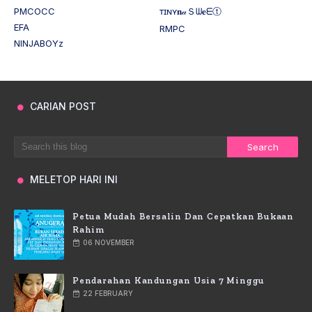
PMCOCC
ᴛɪɴʏ𝐧𝒶Ｓᗯ𝐞ᗴⓣ
EFA
RMPC
NINJABOYz
CARIAN POST
MELETOP HARI INI
Petua Mudah Bersalin Dan Cepatkan Bukaan
Rahim
06 NOVEMBER
Pendarahan Kandungan Usia 7 Minggu
22 FEBRUARY