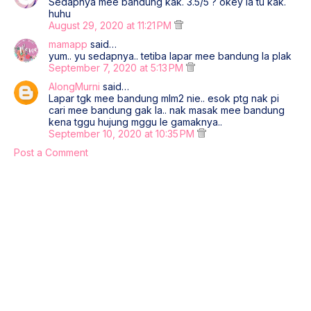
Sedapnya mee bandung kak. 3.5/5 ? okey la tu kak.
huhu
August 29, 2020 at 11:21 PM
mamapp
said…
yum.. yu sedapnya.. tetiba lapar mee bandung la plak
September 7, 2020 at 5:13 PM
AlongMurni
said…
Lapar tgk mee bandung mlm2 nie.. esok ptg nak pi
cari mee bandung gak la.. nak masak mee bandung
kena tggu hujung mggu le gamaknya..
September 10, 2020 at 10:35 PM
Post a Comment