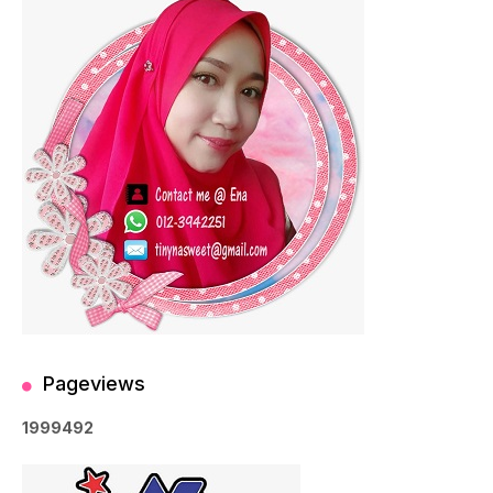
Pageviews
1
9
9
9
4
9
2