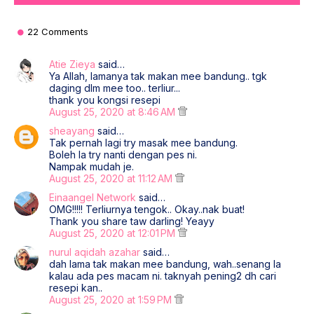
22 Comments
Atie Zieya
said…
Ya Allah, lamanya tak makan mee bandung.. tgk
daging dlm mee too.. terliur...
thank you kongsi resepi
August 25, 2020 at 8:46 AM
sheayang
said…
Tak pernah lagi try masak mee bandung.
Boleh la try nanti dengan pes ni.
Nampak mudah je.
August 25, 2020 at 11:12 AM
Einaangel Network
said…
OMG!!!!! Terliurnya tengok.. Okay..nak buat!
Thank you share taw darling! Yeayy
August 25, 2020 at 12:01 PM
nurul aqidah azahar
said…
dah lama tak makan mee bandung, wah..senang la
kalau ada pes macam ni. taknyah pening2 dh cari
resepi kan..
August 25, 2020 at 1:59 PM