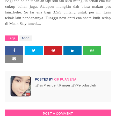
Bagi ena boleh tahanlah tapi still tak kick mungkin sebab ena tak
cukup bahan juga. Ataupon mungkin dah biasa makan pes
lain..hehe. So far ena bagi 3.5/5 bintang untuk pes ini. Lain
tekak lain pendapatnya. Tunggu next entri ena share kuih sedap
di Muar. Stay tuned....
Tags
food
POSTED BY
CIK PUAN ENA
ℳiss President Ranger ℳYPeroduaclub
POST A COMMENT