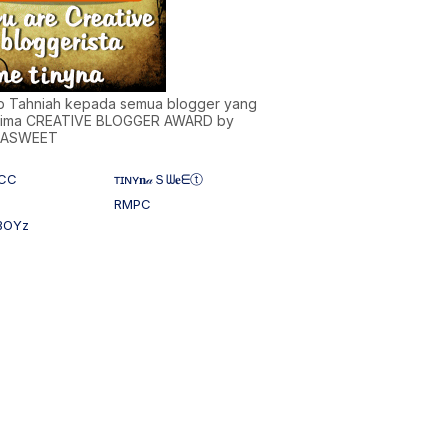
)b Tahniah kepada semua blogger yang
ima CREATIVE BLOGGER AWARD by
NASWEET
CC
ᴛɪɴʏ𝐧𝒶Ｓᗯ𝐞ᗴⓣ
RMPC
BOYz