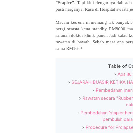
"Stapler"
. Tapi kini dengarnya dah ad
pasti harganya. Rasa di Hospital swasta je
Macam kes ena ni memang tak banyak 
pergi swasta kena standby RM8000 mas
saranan doktor klinik panel. Jadi kalau 
rawatan di bawah. Sebab masa ena perg
sama RM16++
Table of C
Apa itu
SEJARAH BUASIR KETIKA HA
Pembedahan mem
Rawatan secara "Rubber 
da
Pembedahan ‘stapler h
pembuluh dar
Procedure for Prolaps