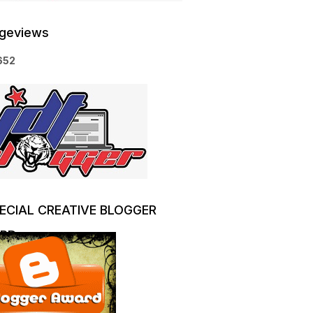
geviews
6
5
2
ECIAL CREATIVE BLOGGER
RD