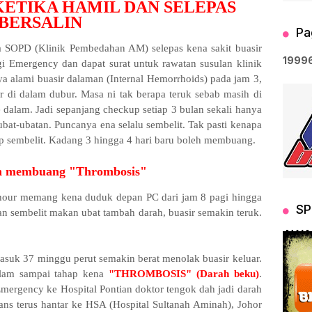
KETIKA HAMIL DAN SELEPAS
BERSALIN
Pa
 SOPD (Klinik Pembedahan AM) selepas kena sakit buasir
1
9
9
9
rgi Emergency dan dapat surat untuk rawatan susulan klinik
 alami buasir dalaman (Internal Hemorrhoids) pada jam 3,
 di dalam dubur. Masa ni tak berapa teruk sebab masih di
e dalam. Jadi sepanjang checkup setiap 3 bulan sekali hanya
bat-ubatan. Puncanya ena selalu sembelit. Tak pasti kenapa
p sembelit. Kadang 3 hingga 4 hari baru boleh membuang.
 membuang "Thrombosis"
e hour memang kena duduk depan PC dari jam 8 pagi hingga
SP
 sembelit makan ubat tambah darah, buasir semakin teruk.
AWA
masuk 37 minggu perut semakin berat menolak buasir keluar.
alam sampai tahap kena
"THROMBOSIS" (Darah beku)
.
 Emergency ke Hospital Pontian doktor tengok dah jadi darah
ns terus hantar ke HSA (Hospital Sultanah Aminah), Johor