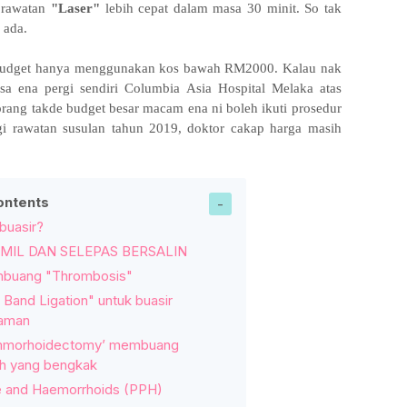
a rawatan
"Laser"
lebih cepat dalam masa 30 minit. So tak
 ada.
budget hanya menggunakan kos bawah RM2000. Kalau nak
a ena pergi sendiri Columbia Asia Hospital Melaka atas
korang takde budget besar macam ena ni boleh ikuti prosedur
i rawatan susulan tahun 2019, doktor cakap harga masih
ontents
 buasir?
MIL DAN SELEPAS BERSALIN
buang "Thrombosis"
Band Ligation" untuk buasir
laman
emmorhoidectomy’ membuang
ah yang bengkak
e and Haemorrhoids (PPH)