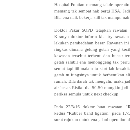
Hospital Pontian memang takde operation
memang tak sempat nak pergi HSA. Jadi bu
Bila ena naik bekerja still tak mampu na
Doktor Pakar SOPD tetapkan rawatan s
Kiranya doktor inform kita try rawatan
lakukan pembedahan besar. R
awatan ini
ringkas dimana gelung getah yang keci
kawasan tersebut terhenti dan buasir ter
getah sambil ena menonggeng tak perlu 
semut tapiiiiii malam tu start lah kesak
getah tu fungsinya untuk berhentikan ali
rumah. Bila darah tak mengalir, maka ja
air besar. Risiko dia 50-50 mungkin jadi
periksa semula untuk next checkup.
Pada 22/3/16 doktor buat rawatan
"R
kedua
"Rubber band ligation"
pada 17/5
surat rujukan untuk ena jalani operation 