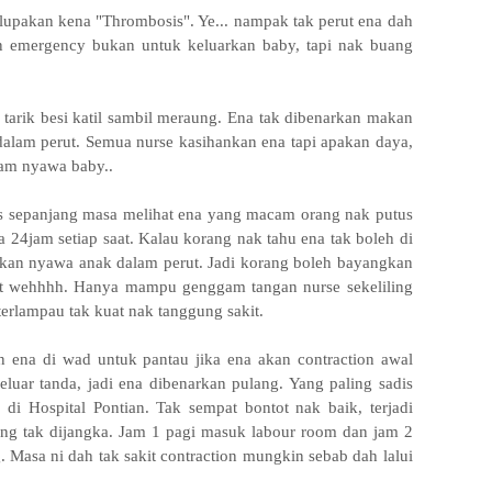
 lupakan kena "Thrombosis". Ye... nampak tak perut ena dah
n emergency bukan untuk keluarkan baby, tapi nak buang
tarik besi katil sambil meraung. Ena tak dibenarkan makan
dalam perut. Semua nurse kasihankan ena tapi apakan daya,
cam nyawa baby..
sepanjang masa melihat ena yang macam orang nak putus
a 24jam setiap saat. Kalau korang nak tahu ena tak boleh di
irkan nyawa anak dalam perut. Jadi korang boleh bayangkan
kit wehhhh. Hanya mampu genggam tangan nurse sekeliling
 terlampau tak kuat nak tanggung sakit.
 ena di wad untuk pantau jika ena akan contraction awal
 keluar tanda, jadi ena dibenarkan pulang. Yang paling sadis
 di Hospital Pontian. Tak sempat bontot nak baik, terjadi
ng tak dijangka. Jam 1 pagi masuk labour room dan jam 2
. Masa ni dah tak sakit contraction mungkin sebab dah lalui