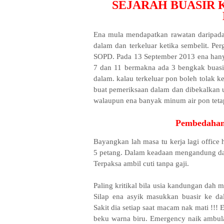
SEJARAH BUASIR 
Ena mula mendapatkan rawatan daripada
dalam dan terkeluar ketika sembelit. Pe
SOPD. Pada 13 September 2013 ena hanya
7 dan 11 bermakna ada 3 bengkak buasir
dalam. kalau terkeluar pon boleh tolak k
buat pemeriksaan dalam dan dibekalkan u
walaupun ena banyak minum air pon teta
Pembedahan
Bayangkan lah masa tu kerja lagi offic
5 petang. Dalam keadaan mengandung dan
Terpaksa ambil cuti tanpa gaji.
Paling kritikal bila usia kandungan dah 
Silap ena asyik masukkan buasir ke d
Sakit dia setiap saat macam nak mati !!!
beku warna biru. Emergency naik ambula