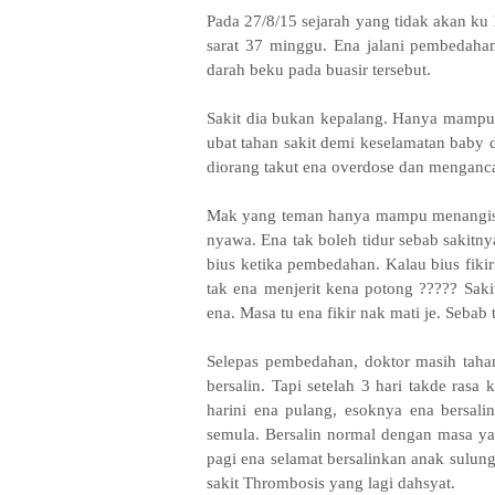
Pada 27/8/15 sejarah yang tidak akan ku
sarat 37 minggu. Ena jalani pembedaha
darah beku pada buasir tersebut.
Sakit dia bukan kepalang. Hanya mampu 
ubat tahan sakit demi keselamatan baby 
diorang takut ena overdose dan mengan
Mak yang teman hanya mampu menangis 
nyawa. Ena tak boleh tidur sebab sakitny
bius ketika pembedahan. Kalau bius fik
tak ena menjerit kena potong ????? Sa
ena. Masa tu ena fikir nak mati je. Sebab
Selepas pembedahan, doktor masih tahan
bersalin. Tapi setelah 3 hari takde rasa
harini ena pulang, esoknya ena bersalin
semula. Bersalin normal dengan masa ya
pagi ena selamat bersalinkan anak sulung
sakit Thrombosis yang lagi dahsyat.