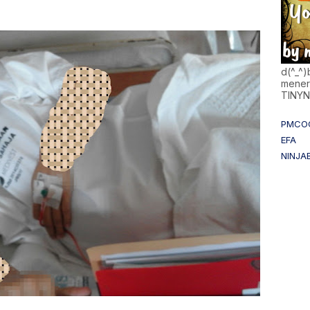
d(^_^
mener
TINY
PMCO
EFA
NINJA