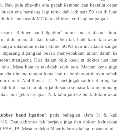
. Nak pula tiba-tiba ena pecah ketuban dan bersalin cepat
asir ena berulang lagi teruk dah jadi saiz 50 sen di luar.
k duduk lama asyik MC dan akhirnya cuti lagi tanpa gaji.
ecara "Rubber band ligation" untuk buasir dalam dulu.
 ni dulu menjadi atau tidak. Jika tak baik baru kita akan
 hanya dilakukan dalam klinik SOPD dan ini adalah sangat
l dipasang dipangkal buasir menyebabkan aliran darah ke
sebut mengecut. Kira dalam bilik kecil tu doktor just ikat
bius. Masa buat tu takdelah sakit pon. Macam kena gigit
itan dia dimana tempat kena ikat tu berdenyut-denyut sebab
ran darah. Ambil masa 2 - 3 hari jugak sakit terbaring kat
dilah kulit mati dan akan jatuh sama semasa kita membuang
 atau pun getah terlepas. Nak tahu jadi ke tidak doktor akan
ubber band ligation"
pada bahagian
(Jam 3) & kali
/16. Dan akhirnya tak berjaya juga dan doktor keluarkan
di HSA, JB. Masa tu dekat Muar belum ada lagi rawatan ini.