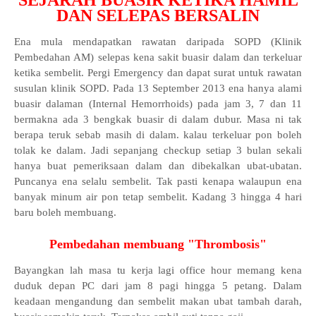
SEJARAH BUASIR KETIKA HAMIL
DAN SELEPAS BERSALIN
Ena mula mendapatkan rawatan daripada SOPD (Klinik
Pembedahan AM) selepas kena sakit buasir dalam dan terkeluar
ketika sembelit. Pergi Emergency dan dapat surat untuk rawatan
susulan klinik SOPD. Pada 13 September 2013 ena hanya alami
buasir dalaman (Internal Hemorrhoids) pada jam 3, 7 dan 11
bermakna ada 3 bengkak buasir di dalam dubur. Masa ni tak
berapa teruk sebab masih di dalam. kalau terkeluar pon boleh
tolak ke dalam. Jadi sepanjang checkup setiap 3 bulan sekali
hanya buat pemeriksaan dalam dan dibekalkan ubat-ubatan.
Puncanya ena selalu sembelit. Tak pasti kenapa walaupun ena
banyak minum air pon tetap sembelit. Kadang 3 hingga 4 hari
baru boleh membuang.
Pembedahan membuang "Thrombosis"
Bayangkan lah masa tu kerja lagi office hour memang kena
duduk depan PC dari jam 8 pagi hingga 5 petang. Dalam
keadaan mengandung dan sembelit makan ubat tambah darah,