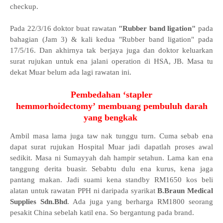
checkup.
Pada 22/3/16 doktor buat rawatan
"Rubber band ligation"
pada
bahagian
(Jam 3) & kali kedua
"Rubber band ligation"
pada
17/5/16. Dan akhirnya tak berjaya juga dan doktor keluarkan
surat rujukan untuk ena jalani operation di HSA, JB. Masa tu
dekat Muar belum ada lagi rawatan ini.
Pembedahan ‘stapler
hemmorhoidectomy’
membuang pembuluh darah
yang bengkak
Ambil masa lama juga taw nak tunggu turn. Cuma sebab ena
dapat surat rujukan Hospital Muar jadi dapatlah proses awal
sedikit. Masa ni Sumayyah dah hampir setahun. Lama kan ena
tanggung derita buasir. Sebabtu dulu ena kurus, kena jaga
pantang makan. Jadi suami kena standby RM1650 kos beli
alatan untuk rawatan PPH ni daripada syarikat
B.Braun Medical
Supplies Sdn.Bhd
. Ada juga yang berharga RM1800 seorang
pesakit China sebelah katil ena. So bergantung pada brand.