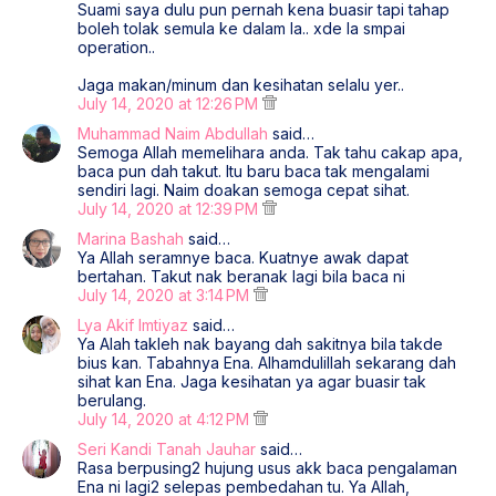
Suami saya dulu pun pernah kena buasir tapi tahap
boleh tolak semula ke dalam la.. xde la smpai
operation..
Jaga makan/minum dan kesihatan selalu yer..
July 14, 2020 at 12:26 PM
Muhammad Naim Abdullah
said…
Semoga Allah memelihara anda. Tak tahu cakap apa,
baca pun dah takut. Itu baru baca tak mengalami
sendiri lagi. Naim doakan semoga cepat sihat.
July 14, 2020 at 12:39 PM
Marina Bashah
said…
Ya Allah seramnye baca. Kuatnye awak dapat
bertahan. Takut nak beranak lagi bila baca ni
July 14, 2020 at 3:14 PM
Lya Akif Imtiyaz
said…
Ya Alah takleh nak bayang dah sakitnya bila takde
bius kan. Tabahnya Ena. Alhamdulillah sekarang dah
sihat kan Ena. Jaga kesihatan ya agar buasir tak
berulang.
July 14, 2020 at 4:12 PM
Seri Kandi Tanah Jauhar
said…
Rasa berpusing2 hujung usus akk baca pengalaman
Ena ni lagi2 selepas pembedahan tu. Ya Allah,