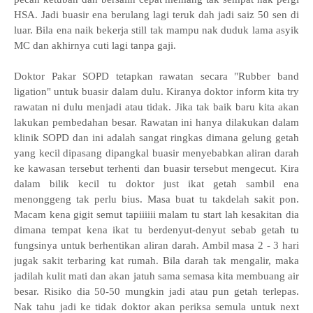
HSA. Jadi buasir ena berulang lagi teruk dah jadi saiz 50 sen di
luar. Bila ena naik bekerja still tak mampu nak duduk lama asyik
MC dan akhirnya cuti lagi tanpa gaji.
Doktor Pakar SOPD tetapkan rawatan secara "Rubber band
ligation" untuk buasir dalam dulu. Kiranya doktor inform kita try
rawatan ni dulu menjadi atau tidak. Jika tak baik baru kita akan
lakukan pembedahan besar. R
awatan ini hanya dilakukan dalam
klinik SOPD dan ini adalah sangat ringkas dimana gelung getah
yang kecil dipasang dipangkal buasir menyebabkan aliran darah
ke kawasan tersebut terhenti dan buasir tersebut mengecut. Kira
dalam bilik kecil tu doktor just ikat getah sambil ena
menonggeng tak perlu bius. Masa buat tu takdelah sakit pon.
Macam kena gigit semut tapiiiiii malam tu start lah kesakitan dia
dimana tempat kena ikat tu berdenyut-denyut sebab getah tu
fungsinya untuk berhentikan aliran darah. Ambil masa 2 - 3 hari
jugak sakit terbaring kat rumah. Bila darah tak mengalir, maka
jadilah kulit mati dan akan jatuh sama semasa kita membuang air
besar. Risiko dia 50-50 mungkin jadi atau pun getah terlepas.
Nak tahu jadi ke tidak doktor akan periksa semula untuk next