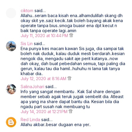
ciktom
said…
Allahu...seram baca kisah ena..alhamdulillah skang dh
okay skit ye..saiz kecik..tak boleh bayang akak kena
operate tanpa bius..smoga buasir ena dpt kecut n
baik tanpa operate lagi..amin
July 11, 2020 at 10:44 PM
Sis Lin
said…
Ena punya kes macam kawan Sis juga, dia sampai tak
boleh nak duduk, kalau duduk mesti berdarah..kesian
nengok dia, mengadu sakit aje perit katanya...now
dah okay, dah buat pebedahan semua, tapi paling dia
gerun, kalau tau dia hamil...huhuhu ni lama tak tanya
khabar dia..
July 12, 2020 at 8:16 AM
SalinaJohari
said…
Info yang sangat membantu . Kak Sal share dengan
member sebab agak teruk jugak sembelit dia. Atleast
apa yang ina share dapat bantu dia. Kesian bila dia
ngadu part susah nak membuang tu
July 14, 2020 at 12:21 PM
Red Linda
said…
Allahu akbar..besar dugaan ena yer..