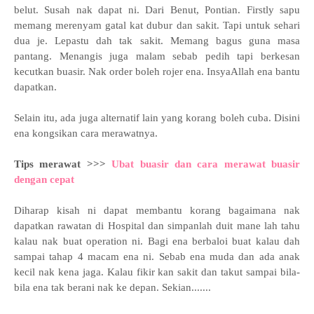
belut. Susah nak dapat ni. Dari Benut, Pontian. Firstly sapu
memang merenyam gatal kat dubur dan sakit. Tapi untuk sehari
dua je. Lepastu dah tak sakit. Memang bagus guna masa
pantang. Menangis juga malam sebab pedih tapi berkesan
kecutkan buasir. Nak order boleh rojer ena. InsyaAllah ena bantu
dapatkan.
Selain itu, ada juga alternatif lain yang korang boleh cuba. Disini
ena kongsikan cara merawatnya.
Tips merawat >>>
Ubat buasir dan cara merawat buasir
dengan cepat
Diharap kisah ni dapat membantu korang bagaimana nak
dapatkan rawatan di Hospital dan simpanlah duit mane lah tahu
kalau nak buat operation ni. Bagi ena berbaloi buat kalau dah
sampai tahap 4 macam ena ni. Sebab ena muda dan ada anak
kecil nak kena jaga. Kalau fikir kan sakit dan takut sampai bila-
bila ena tak berani nak ke depan. Sekian.......