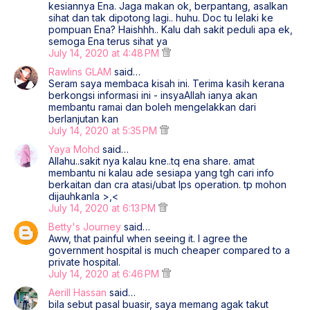
kesiannya Ena. Jaga makan ok, berpantang, asalkan
sihat dan tak dipotong lagi.. huhu. Doc tu lelaki ke
pompuan Ena? Haishhh.. Kalu dah sakit peduli apa ek,
semoga Ena terus sihat ya
July 14, 2020 at 4:48 PM
Rawlins GLAM
said…
Seram saya membaca kisah ini. Terima kasih kerana
berkongsi informasi ini - insyaAllah ianya akan
membantu ramai dan boleh mengelakkan dari
berlanjutan kan
July 14, 2020 at 5:35 PM
Yaya Mohd
said…
Allahu..sakit nya kalau kne..tq ena share. amat
membantu ni kalau ade sesiapa yang tgh cari info
berkaitan dan cra atasi/ubat lps operation. tp mohon
dijauhkanla >,<
July 14, 2020 at 6:13 PM
Betty's Journey
said…
Aww, that painful when seeing it. I agree the
government hospital is much cheaper compared to a
private hospital.
July 14, 2020 at 6:46 PM
Aerill Hassan
said…
bila sebut pasal buasir, saya memang agak takut