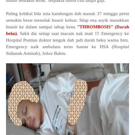
buasir semakin teruk. Terpaksa ambil cuti tanpa gaji.
Paling kritikal bila usia kandungan dah masuk 37 minggu perut
semakin berat menolak buasir keluar. Silap ena asyik masukkan
buasir ke dalam sampai tahap kena
"THROMBOSIS" (Darah
beku)
. Sakit dia setiap saat macam nak mati !!! Emergency ke
Hospital Pontian doktor tengok dah jadi darah beku warna biru.
Emergency naik ambulans terus hantar ke HSA (Hospital
Sultanah Aminah), Johor Bahru.