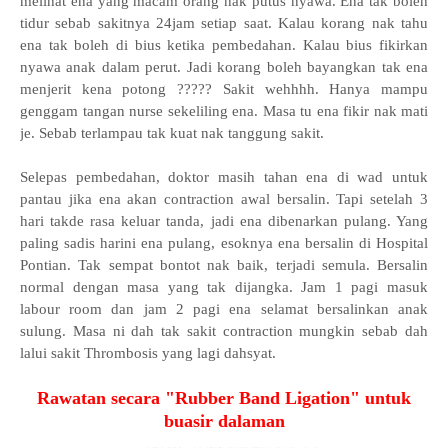
melihat ena yang macam orang nak putus nyawa. Ena tak boleh
tidur sebab sakitnya 24jam setiap saat. Kalau korang nak tahu
ena tak boleh di bius ketika pembedahan. Kalau bius fikirkan
nyawa anak dalam perut. Jadi korang boleh bayangkan tak ena
menjerit kena potong ????? Sakit wehhhh. Hanya mampu
genggam tangan nurse sekeliling ena. Masa tu ena fikir nak mati
je. Sebab terlampau tak kuat nak tanggung sakit.
Selepas pembedahan, doktor masih tahan ena di wad untuk
pantau jika ena akan contraction awal bersalin. Tapi setelah 3
hari takde rasa keluar tanda, jadi ena dibenarkan pulang. Yang
paling sadis harini ena pulang, esoknya ena bersalin di Hospital
Pontian. Tak sempat bontot nak baik, terjadi semula. Bersalin
normal dengan masa yang tak dijangka. Jam 1 pagi masuk
labour room dan jam 2 pagi ena selamat bersalinkan anak
sulung. Masa ni dah tak sakit contraction mungkin sebab dah
lalui sakit Thrombosis yang lagi dahsyat.
Rawatan secara "Rubber Band Ligation" untuk
buasir dalaman