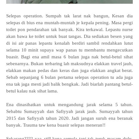
Selepas operation. Sumpah tak larat nak bangun, Kesan dia
selepas di bius ena muntah-muntah je kepala pening. Masa pergi
toilet pon pendarahan tak banyak. Kira terkawal. Lepastu nurse
akan bawa ke toilet untuk buat tangas. Dia sediakan besen yang
di isi air panas lepastu kenalah berdiri sambil rendahkan lutut
selama 10 minit supaya wap panas tu membantu mengecutkan
buasir. Bagi ena amil masa 6 bulan juga nak betul-betul sihat
sebenarnya. Bukan terbaring lah maksudnya elakkan travel jauh,
elakkan makan pedas dan keras dan juga elakkan angkat berat.
Sebab sepanjang 6 bulan pertama selepas operation tu ada juga
ena tak jaga mesti jadi balik bengkak. Jadi biarlah pantang betul-
betul kalau nak sihat lama.
Ena dinasihatkan untuk mengandung jarak selama 5 tahun.
Sebabtu Sumayyah dan Safiyyah jarak jauh. Sumayyah tahun
2015 dan Safiyyah tahun 2020. Jadi jangan suruh ena beranak
banyak. Trauma taw kena buasir selepas meneran!!
Sekarang???? yaa..still kena semula tapi tak teruk macam dulu.