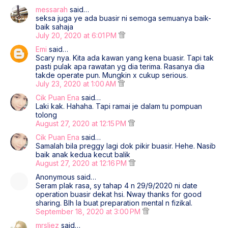
messarah
said…
seksa juga ye ada buasir ni semoga semuanya baik-
baik sahaja
July 20, 2020 at 6:01 PM
Emi
said…
Scary nya. Kita ada kawan yang kena buasir. Tapi tak
pasti pulak apa rawatan yg dia terima. Rasanya dia
takde operate pun. Mungkin x cukup serious.
July 23, 2020 at 1:00 AM
Cik Puan Ena
said…
Laki kak. Hahaha. Tapi ramai je dalam tu pompuan
tolong
August 27, 2020 at 12:15 PM
Cik Puan Ena
said…
Samalah bila preggy lagi dok pikir buasir. Hehe. Nasib
baik anak kedua kecut balik
August 27, 2020 at 12:16 PM
Anonymous said…
Seram plak rasa, sy tahap 4 n 29/9/2020 ni date
operation buasir dekat hsi. Nway thanks for good
sharing. Blh la buat preparation mental n fizikal.
September 18, 2020 at 3:00 PM
mrsliez
said…