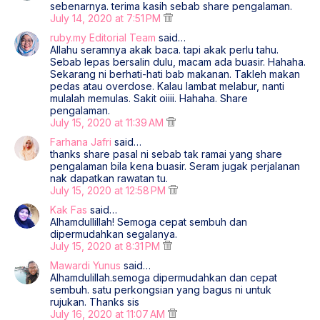
sebenarnya. terima kasih sebab share pengalaman.
July 14, 2020 at 7:51 PM
ruby.my Editorial Team
said…
Allahu seramnya akak baca. tapi akak perlu tahu.
Sebab lepas bersalin dulu, macam ada buasir. Hahaha.
Sekarang ni berhati-hati bab makanan. Takleh makan
pedas atau overdose. Kalau lambat melabur, nanti
mulalah memulas. Sakit oiiii. Hahaha. Share
pengalaman.
July 15, 2020 at 11:39 AM
Farhana Jafri
said…
thanks share pasal ni sebab tak ramai yang share
pengalaman bila kena buasir. Seram jugak perjalanan
nak dapatkan rawatan tu.
July 15, 2020 at 12:58 PM
Kak Fas
said…
Alhamdullillah! Semoga cepat sembuh dan
dipermudahkan segalanya.
July 15, 2020 at 8:31 PM
Mawardi Yunus
said…
Alhamdulillah.semoga dipermudahkan dan cepat
sembuh. satu perkongsian yang bagus ni untuk
rujukan. Thanks sis
July 16, 2020 at 11:07 AM