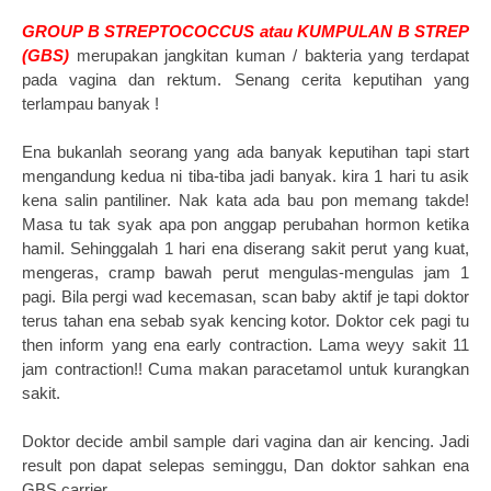
GROUP B STREPTOCOCCUS atau KUMPULAN B STREP
(GBS)
merupakan jangkitan kuman / bakteria yang terdapat
pada vagina dan rektum. Senang cerita keputihan yang
terlampau banyak !
Ena bukanlah seorang yang ada banyak keputihan tapi start
mengandung kedua ni tiba-tiba jadi banyak. kira 1 hari tu asik
kena salin pantiliner. Nak kata ada bau pon memang takde!
Masa tu tak syak apa pon anggap perubahan hormon ketika
hamil. Sehinggalah 1 hari ena diserang sakit perut yang kuat,
mengeras, cramp bawah perut mengulas-mengulas jam 1
pagi. Bila pergi wad kecemasan, scan baby aktif je tapi doktor
terus tahan ena sebab syak kencing kotor. Doktor cek pagi tu
then inform yang ena early contraction. Lama weyy sakit 11
jam contraction!! Cuma makan paracetamol untuk kurangkan
sakit.
Doktor decide ambil sample dari vagina dan air kencing. Jadi
result pon dapat selepas seminggu, Dan doktor sahkan ena
GBS carrier