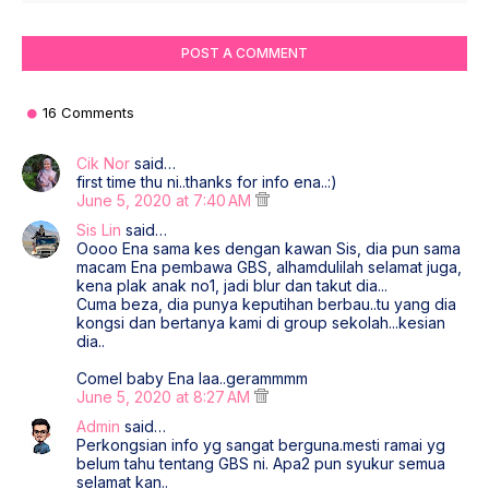
POST A COMMENT
16 Comments
Cik Nor
said…
first time thu ni..thanks for info ena..:)
June 5, 2020 at 7:40 AM
Sis Lin
said…
Oooo Ena sama kes dengan kawan Sis, dia pun sama
macam Ena pembawa GBS, alhamdulilah selamat juga,
kena plak anak no1, jadi blur dan takut dia...
Cuma beza, dia punya keputihan berbau..tu yang dia
kongsi dan bertanya kami di group sekolah...kesian
dia..
Comel baby Ena laa..gerammmm
June 5, 2020 at 8:27 AM
Admin
said…
Perkongsian info yg sangat berguna.mesti ramai yg
belum tahu tentang GBS ni. Apa2 pun syukur semua
selamat kan..