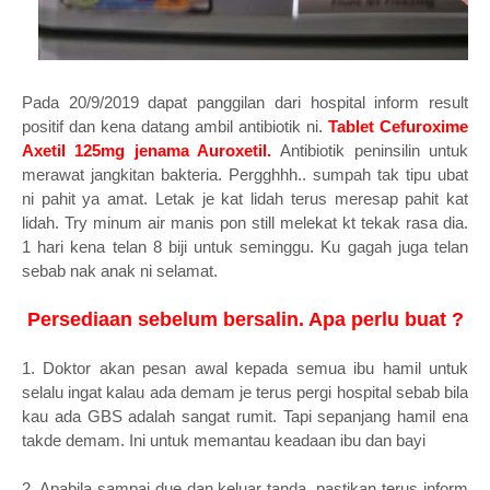
Pada 20/9/2019 dapat panggilan dari hospital inform result
positif dan kena datang ambil antibiotik ni.
Tablet Cefuroxime
Axetil 125mg jenama Auroxetil.
Antibiotik peninsilin untuk
merawat jangkitan bakteria. Pergghhh.. sumpah tak tipu ubat
ni pahit ya amat. Letak je kat lidah terus meresap pahit kat
lidah. Try minum air manis pon still melekat kt tekak rasa dia.
1 hari kena telan 8 biji untuk seminggu. Ku gagah juga telan
sebab nak anak ni selamat.
Persediaan sebelum bersalin. Apa perlu buat ?
1. Doktor akan pesan awal kepada semua ibu hamil untuk
selalu ingat kalau ada demam je terus pergi hospital sebab bila
kau ada GBS adalah sangat rumit. Tapi sepanjang hamil ena
takde demam. Ini untuk memantau keadaan ibu dan bayi
2. Apabila sampai due dan keluar tanda, pastikan terus inform