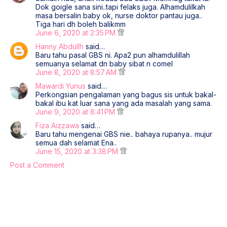
Dok goigle sana sini..tapi felaks juga. Alhamdulilkah
masa bersalin baby ok, nurse doktor pantau juga..
Tiga hari dh boleh balikmm
June 6, 2020 at 2:35 PM
Hanny Abdullh
said…
Baru tahu pasal GBS ni. Apa2 pun alhamdulillah
semuanya selamat dn baby sibat n comel
June 8, 2020 at 8:57 AM
Mawardi Yunus
said…
Perkongsian pengalaman yang bagus sis untuk bakal-
bakal ibu kat luar sana yang ada masalah yang sama.
June 9, 2020 at 8:41 PM
Fiza Aizzawa
said…
Baru tahu mengenai GBS nie.. bahaya rupanya.. mujur
semua dah selamat Ena..
June 15, 2020 at 3:38 PM
Post a Comment