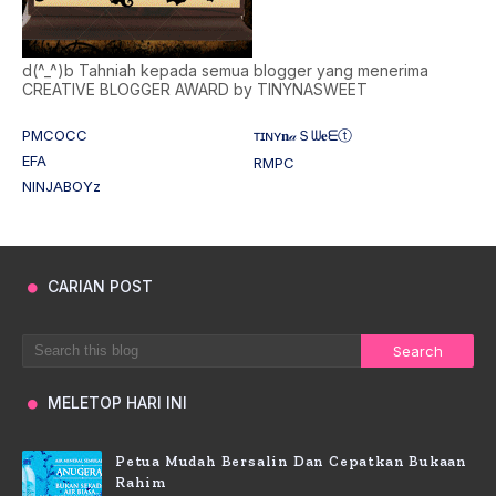
d(^_^)b Tahniah kepada semua blogger yang menerima
CREATIVE BLOGGER AWARD by TINYNASWEET
PMCOCC
ᴛɪɴʏ𝐧𝒶Ｓᗯ𝐞ᗴⓣ
EFA
RMPC
NINJABOYz
CARIAN POST
MELETOP HARI INI
Petua Mudah Bersalin Dan Cepatkan Bukaan
Rahim