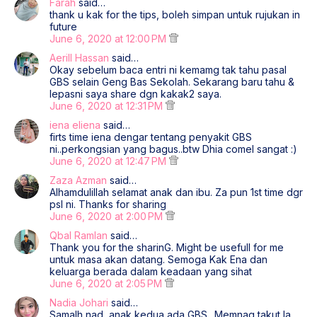
Farah
said…
thank u kak for the tips, boleh simpan untuk rujukan in
future
June 6, 2020 at 12:00 PM
Aerill Hassan
said…
Okay sebelum baca entri ni kemamg tak tahu pasal
GBS selain Geng Bas Sekolah. Sekarang baru tahu &
lepasni saya share dgn kakak2 saya.
June 6, 2020 at 12:31 PM
iena eliena
said…
firts time iena dengar tentang penyakit GBS
ni..perkongsian yang bagus..btw Dhia comel sangat :)
June 6, 2020 at 12:47 PM
Zaza Azman
said…
Alhamdulillah selamat anak dan ibu. Za pun 1st time dgr
psl ni. Thanks for sharing
June 6, 2020 at 2:00 PM
Qbal Ramlan
said…
Thank you for the sharinG. Might be usefull for me
untuk masa akan datang. Semoga Kak Ena dan
keluarga berada dalam keadaan yang sihat
June 6, 2020 at 2:05 PM
Nadia Johari
said…
Samalh nad, anak kedua ada GBS.. Memnag takut la.