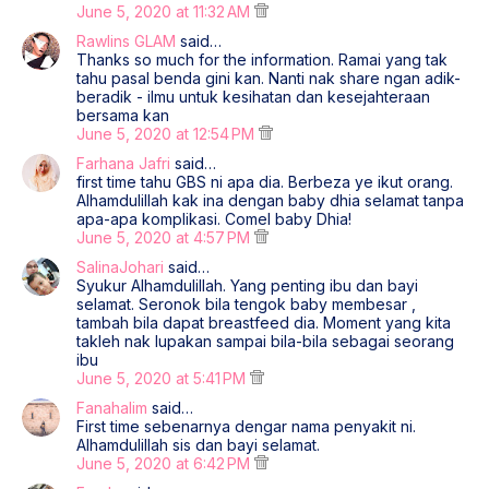
June 5, 2020 at 11:32 AM
Rawlins GLAM
said…
Thanks so much for the information. Ramai yang tak
tahu pasal benda gini kan. Nanti nak share ngan adik-
beradik - ilmu untuk kesihatan dan kesejahteraan
bersama kan
June 5, 2020 at 12:54 PM
Farhana Jafri
said…
first time tahu GBS ni apa dia. Berbeza ye ikut orang.
Alhamdulillah kak ina dengan baby dhia selamat tanpa
apa-apa komplikasi. Comel baby Dhia!
June 5, 2020 at 4:57 PM
SalinaJohari
said…
Syukur Alhamdulillah. Yang penting ibu dan bayi
selamat. Seronok bila tengok baby membesar ,
tambah bila dapat breastfeed dia. Moment yang kita
takleh nak lupakan sampai bila-bila sebagai seorang
ibu
June 5, 2020 at 5:41 PM
Fanahalim
said…
First time sebenarnya dengar nama penyakit ni.
Alhamdulillah sis dan bayi selamat.
June 5, 2020 at 6:42 PM