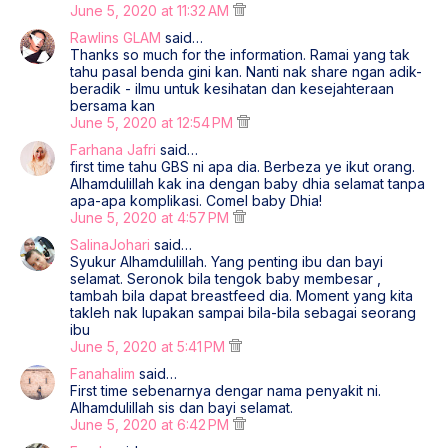
June 5, 2020 at 11:32 AM
Rawlins GLAM
said…
Thanks so much for the information. Ramai yang tak
tahu pasal benda gini kan. Nanti nak share ngan adik-
beradik - ilmu untuk kesihatan dan kesejahteraan
bersama kan
June 5, 2020 at 12:54 PM
Farhana Jafri
said…
first time tahu GBS ni apa dia. Berbeza ye ikut orang.
Alhamdulillah kak ina dengan baby dhia selamat tanpa
apa-apa komplikasi. Comel baby Dhia!
June 5, 2020 at 4:57 PM
SalinaJohari
said…
Syukur Alhamdulillah. Yang penting ibu dan bayi
selamat. Seronok bila tengok baby membesar ,
tambah bila dapat breastfeed dia. Moment yang kita
takleh nak lupakan sampai bila-bila sebagai seorang
ibu
June 5, 2020 at 5:41 PM
Fanahalim
said…
First time sebenarnya dengar nama penyakit ni.
Alhamdulillah sis dan bayi selamat.
June 5, 2020 at 6:42 PM