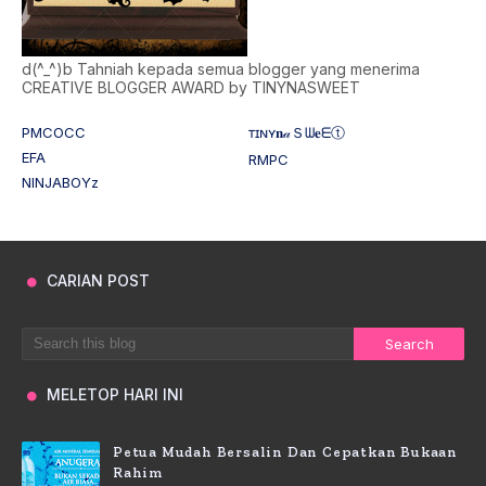
d(^_^)b Tahniah kepada semua blogger yang menerima
CREATIVE BLOGGER AWARD by TINYNASWEET
PMCOCC
ᴛɪɴʏ𝐧𝒶Ｓᗯ𝐞ᗴⓣ
EFA
RMPC
NINJABOYz
CARIAN POST
MELETOP HARI INI
Petua Mudah Bersalin Dan Cepatkan Bukaan
Rahim