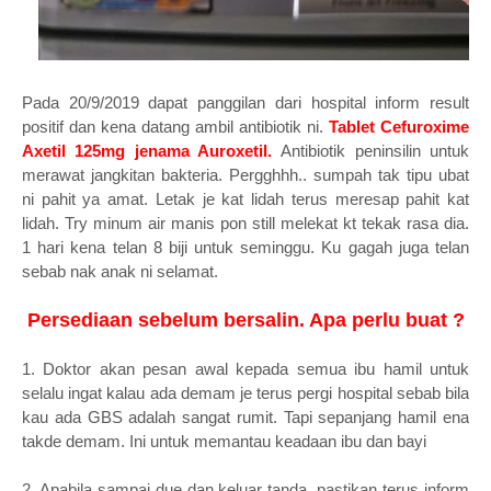
Pada 20/9/2019 dapat panggilan dari hospital inform result
positif dan kena datang ambil antibiotik ni.
Tablet Cefuroxime
Axetil 125mg jenama Auroxetil.
Antibiotik peninsilin untuk
merawat jangkitan bakteria. Pergghhh.. sumpah tak tipu ubat
ni pahit ya amat. Letak je kat lidah terus meresap pahit kat
lidah. Try minum air manis pon still melekat kt tekak rasa dia.
1 hari kena telan 8 biji untuk seminggu. Ku gagah juga telan
sebab nak anak ni selamat.
Persediaan sebelum bersalin. Apa perlu buat ?
1. Doktor akan pesan awal kepada semua ibu hamil untuk
selalu ingat kalau ada demam je terus pergi hospital sebab bila
kau ada GBS adalah sangat rumit. Tapi sepanjang hamil ena
takde demam. Ini untuk memantau keadaan ibu dan bayi
2. Apabila sampai due dan keluar tanda, pastikan terus inform