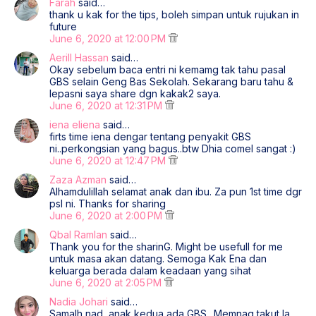
Farah
said…
thank u kak for the tips, boleh simpan untuk rujukan in
future
June 6, 2020 at 12:00 PM
Aerill Hassan
said…
Okay sebelum baca entri ni kemamg tak tahu pasal
GBS selain Geng Bas Sekolah. Sekarang baru tahu &
lepasni saya share dgn kakak2 saya.
June 6, 2020 at 12:31 PM
iena eliena
said…
firts time iena dengar tentang penyakit GBS
ni..perkongsian yang bagus..btw Dhia comel sangat :)
June 6, 2020 at 12:47 PM
Zaza Azman
said…
Alhamdulillah selamat anak dan ibu. Za pun 1st time dgr
psl ni. Thanks for sharing
June 6, 2020 at 2:00 PM
Qbal Ramlan
said…
Thank you for the sharinG. Might be usefull for me
untuk masa akan datang. Semoga Kak Ena dan
keluarga berada dalam keadaan yang sihat
June 6, 2020 at 2:05 PM
Nadia Johari
said…
Samalh nad, anak kedua ada GBS.. Memnag takut la.