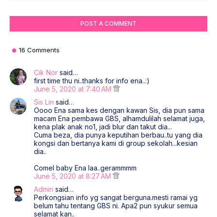
POST A COMMENT
16 Comments
Cik Nor
said…
first time thu ni..thanks for info ena..:)
June 5, 2020 at 7:40 AM
Sis Lin
said…
Oooo Ena sama kes dengan kawan Sis, dia pun sama
macam Ena pembawa GBS, alhamdulilah selamat juga,
kena plak anak no1, jadi blur dan takut dia...
Cuma beza, dia punya keputihan berbau..tu yang dia
kongsi dan bertanya kami di group sekolah...kesian
dia..
Comel baby Ena laa..gerammmm
June 5, 2020 at 8:27 AM
Admin
said…
Perkongsian info yg sangat berguna.mesti ramai yg
belum tahu tentang GBS ni. Apa2 pun syukur semua
selamat kan..