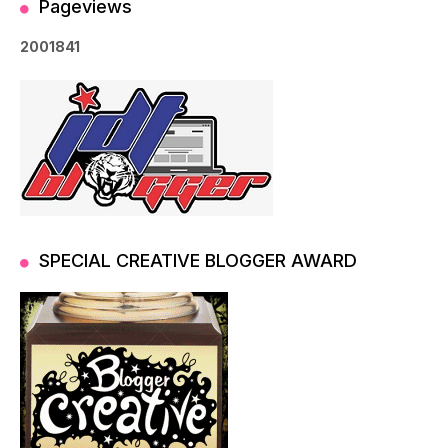
Pageviews
2
0
0
1
8
4
1
SPECIAL CREATIVE BLOGGER AWARD