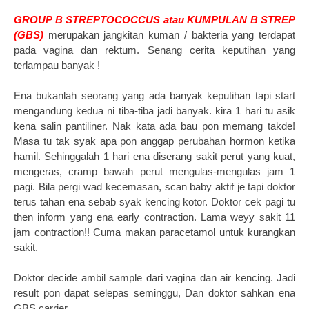
GROUP B STREPTOCOCCUS atau KUMPULAN B STREP
(GBS)
merupakan jangkitan kuman / bakteria yang terdapat
pada vagina dan rektum. Senang cerita keputihan yang
terlampau banyak !
Ena bukanlah seorang yang ada banyak keputihan tapi start
mengandung kedua ni tiba-tiba jadi banyak. kira 1 hari tu asik
kena salin pantiliner. Nak kata ada bau pon memang takde!
Masa tu tak syak apa pon anggap perubahan hormon ketika
hamil. Sehinggalah 1 hari ena diserang sakit perut yang kuat,
mengeras, cramp bawah perut mengulas-mengulas jam 1
pagi. Bila pergi wad kecemasan, scan baby aktif je tapi doktor
terus tahan ena sebab syak kencing kotor. Doktor cek pagi tu
then inform yang ena early contraction. Lama weyy sakit 11
jam contraction!! Cuma makan paracetamol untuk kurangkan
sakit.
Doktor decide ambil sample dari vagina dan air kencing. Jadi
result pon dapat selepas seminggu, Dan doktor sahkan ena
GBS carrier