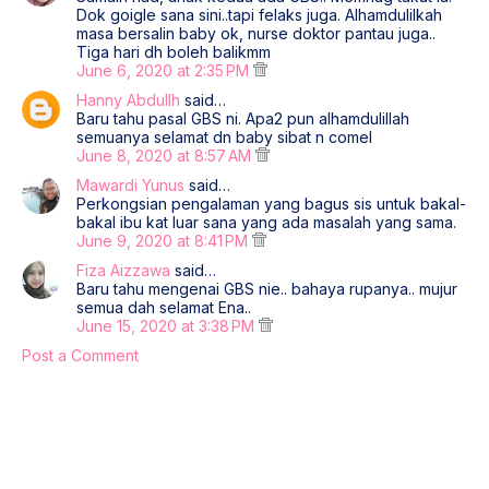
Dok goigle sana sini..tapi felaks juga. Alhamdulilkah
masa bersalin baby ok, nurse doktor pantau juga..
Tiga hari dh boleh balikmm
June 6, 2020 at 2:35 PM
Hanny Abdullh
said…
Baru tahu pasal GBS ni. Apa2 pun alhamdulillah
semuanya selamat dn baby sibat n comel
June 8, 2020 at 8:57 AM
Mawardi Yunus
said…
Perkongsian pengalaman yang bagus sis untuk bakal-
bakal ibu kat luar sana yang ada masalah yang sama.
June 9, 2020 at 8:41 PM
Fiza Aizzawa
said…
Baru tahu mengenai GBS nie.. bahaya rupanya.. mujur
semua dah selamat Ena..
June 15, 2020 at 3:38 PM
Post a Comment