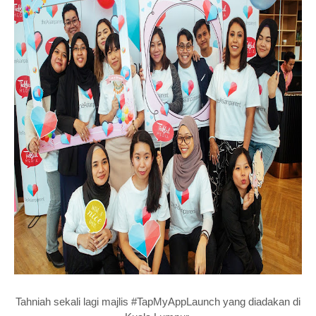
Tahniah sekali lagi majlis #TapMyAppLaunch yang diadakan di