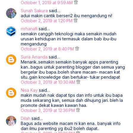
October 1, 2019 at 9:59 AM
Sunah Sakura
said…
aduii makin cantik berseri2 ibu mengandung ni!
October 2, 2019 at 1:20 PM
mrhanafi
said…
semakin canggih teknologi maka semakin mudah
urusan kehidupan ini termasuk dalam bab ibu-ibu
mengandung
October 2, 2019 at 8:40 PM
Suria Amanda
said…
Menarik..semakin semakin banyak apps parenting
kan...bagus untuk parenting blogger dan semua yang
bergelar ibu bapa..boleh share macam- macam kat
situ..gain knowledge dan bertukar- tukar pendapat
October 3, 2019 at 10:30 AM
Nisa Kay
said…
makin mudah nak dapat tips dan info untuk ibu bapa
muda sekarang kan, semua dah dihujung jari. bleh la
promote dekat kawan kawan haa.
October 3, 2019 at 12:36 PM
Dilah
said…
Bagus ada website macam ni kan ena.. banyak info
dan ilmu parenting yg ibu2 boleh dapat..