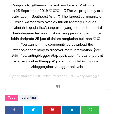
Congrats to @theasianparent_my for #tapMyAppLaunch
on 25 September 2019 👏👏👏. . ❣The #1 pregnancy and
baby app in Southeast Asia. ❣ The largest community of
Asian women with over 25 million Monthly Uniques. .
Tahniah kepada theAsianparent yang merupakan portal
keibubapaan terbesar di Asia Tenggara dan pengguna
lebih daripada 25 juta di dalam rangkaian bulanan 👏👏. .
You can join this community by download the
#theAsianparentmy to discover more information 🤰👪
👶🏻. #parentingblogger #tapapplication #theasianparent
#tap #downloadtheapp #1parentingportal #jdtblogger
#bloggerjohor #bloggermalaysia
A post shared by
👑 ℳiss President | BC ℳary Kay
(@tinynasweet) on
Tags
parenting