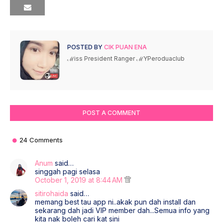
POSTED BY
CIK PUAN ENA
ℳiss President Ranger ℳYPeroduaclub
POST A COMMENT
24 Comments
Anum
said…
singgah pagi selasa
October 1, 2019 at 8:44 AM
sitirohaida
said…
memang best tau app ni..akak pun dah install dan
sekarang dah jadi VIP member dah...Semua info yang
kita nak boleh cari kat sini