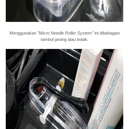
Menggunakan
"Micro Needle Roller System"
ini dibahagian
rambut jarang atau botak.