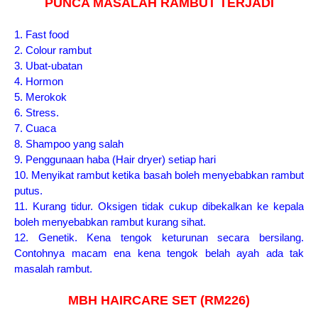
PUNCA MASALAH RAMBUT TERJADI
1. Fast food
2. Colour rambut
3. Ubat-ubatan
4. Hormon
5. Merokok
6. Stress.
7. Cuaca
8. Shampoo yang salah
9. Penggunaan haba (Hair dryer) setiap hari
10. Menyikat rambut ketika basah boleh menyebabkan rambut
putus.
11. Kurang tidur. Oksigen tidak cukup dibekalkan ke kepala
boleh menyebabkan rambut kurang sihat.
12. Genetik. Kena tengok keturunan secara bersilang.
Contohnya macam ena kena tengok belah ayah ada tak
masalah rambut.
MBH HAIRCARE SET (RM226)