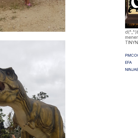
d(^_^
mener
TINY
PMCO
EFA
NINJA