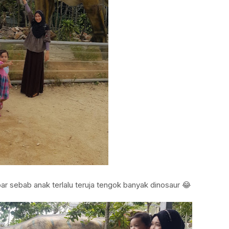
ar sebab anak terlalu teruja tengok banyak dinosaur 😂