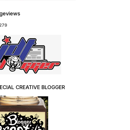
geviews
2
7
9
ECIAL CREATIVE BLOGGER
RD