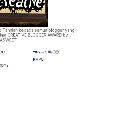
)b Tahniah kepada semua blogger yang
ima CREATIVE BLOGGER AWARD by
NASWEET
CC
ᴛɪɴʏ𝐧𝒶Ｓᗯ𝐞ᗴⓣ
RMPC
BOYz