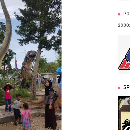
Pa
2
0
0
0
SP
AWA