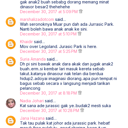
gak anak2 buah sebabg dorang memang minat
dinasor besar2 thehehehe
December 30, 2017 at 5:09 PM
marshalizadotcom
said…
Wah seronoknya Muar pun dah ada Jurrasic Park.
Nanti boleh bawa anak anak ke sini.
December 30, 2017 at 5:10 PM
Khaidir
said…
Mov over Legoland. Jurasic Park is here.
December 30, 2017 at 5:25 PM
Suria Amanda
said…
Dh pi sini bawak anak dara akak dan jugak anak2
buah..erm..si kembar lari masuk kereta sebab
takut..katanya dinasour nak telan dia berdua
hidup2..adoyai imaginasi diorang..apa pun tempat ni
bagus sebab secara x langsung menjadi tarikan
pelancong
December 30, 2017 at 8:18 PM
Nadia Johari
said…
Kat sana ade jurassic gak ye..budak2 mesti suka
December 30, 2017 at 10:28 PM
Jana Hazana
said…
Tak tau pulak kat johor ada jurassic park. hebat!
masuk free pulak tu.. good sharing. keep it up