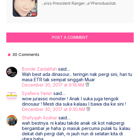
ℳiss President Ranger ℳYPeroduaclub
POST A COMMENT
30 Comments
Bonde Zaidalifah
said…
Wah best ada dinasour... teringin nak pergi sini, hari tu
masa ETR tak sempat singgah Muar
December 30, 2017 at 9:18 AM
Syafiera Yamin
said…
wow jurassic monster ! Anak I suka juga tengok
dinosaur ! Mesti dia suka kalaau I bawa dia ke sini !
December 30, 2017 at 9:30 AM
Shafyqah Azahar
said…
wah bestnya. ni kalau takde anak ok kot nakpergi
bergambar je haha :p masuk percuma pulak tu. kalau
dekat dah pergi dah, ni jauh nun di selatan kita di
utara haha