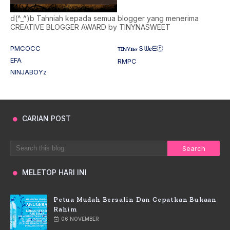
d(^_^)b Tahniah kepada semua blogger yang menerima
CREATIVE BLOGGER AWARD by TINYNASWEET
PMCOCC
ᴛɪɴʏ𝐧𝒶Ｓᗯ𝐞ᗴⓣ
EFA
RMPC
NINJABOYz
CARIAN POST
MELETOP HARI INI
Petua Mudah Bersalin Dan Cepatkan Bukaan
Rahim
06 NOVEMBER