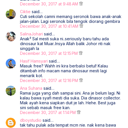
December 30, 2017 at 9:48 AM
Ciktie
said…
Cuti sekolah camni memang seronok bawa anak-anak
jalan-jalan. Lagi seronok bila tengok diorang gembira
December 30, 2017 at 10:41 AM
SalinaJohari
said…
Anak² Sal mesti suka ni..seriously baru tahu ada
dinosaur kat Muar..Insya Allah balik Johor nti nak
singgah la
December 30, 2017 at 12:15 PM
Hasif Hamsyari
said…
Masuk free? Wahh ini kira berbaloi betul! Kalau
ditambah info macam nama dinosaur mesti lagi
menarik kot.
December 30, 2017 at 12:16 PM
Ana Suhana
said…
Ramai juga yang dah sampai sini. Ana je belum lagi. Ni
kalau bawa syafi mesti dia suka. Dia dinasor collector.
Mak ayah kena siapkan duit je lah. Hehe. Best juga
sini sebab masuk free kan.
December 30, 2017 at 1:14 PM
dboystudio
said…
tak tahu pulak ada tempat mcm nie. nak kena bawa