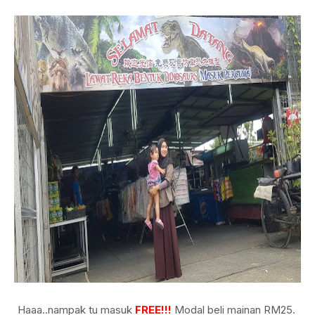
Haaa..nampak tu masuk
FREE!!!
Modal beli mainan RM25.