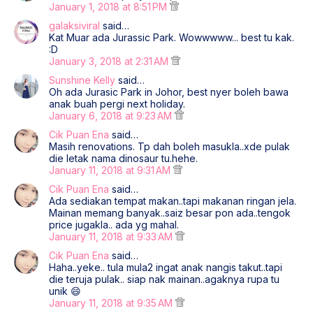
January 1, 2018 at 8:51 PM
galaksiviral
said…
Kat Muar ada Jurassic Park. Wowwwww... best tu kak.
:D
January 3, 2018 at 2:31 AM
Sunshine Kelly
said…
Oh ada Jurasic Park in Johor, best nyer boleh bawa
anak buah pergi next holiday.
January 6, 2018 at 9:23 AM
Cik Puan Ena
said…
Masih renovations. Tp dah boleh masukla..xde pulak
die letak nama dinosaur tu.hehe.
January 11, 2018 at 9:31 AM
Cik Puan Ena
said…
Ada sediakan tempat makan..tapi makanan ringan jela.
Mainan memang banyak..saiz besar pon ada..tengok
price jugakla.. ada yg mahal.
January 11, 2018 at 9:33 AM
Cik Puan Ena
said…
Haha..yeke.. tula mula2 ingat anak nangis takut..tapi
die teruja pulak.. siap nak mainan..agaknya rupa tu
unik 😄
January 11, 2018 at 9:35 AM