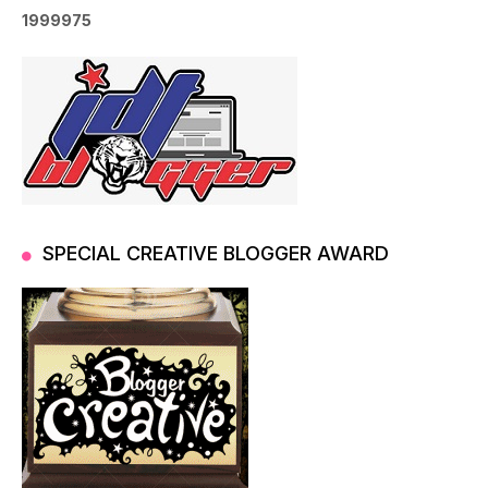
1
9
9
9
9
7
5
SPECIAL CREATIVE BLOGGER AWARD