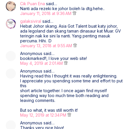
Cik Puan Ena
said…
Nanti ada rezeki ke johor boleh la dtg.hehe..
January 11, 2018 at 9:36 AM
galaksiviral
said…
Hebat Johor skang. Asia Got Talent buat katy johor,
ada legoland dan skang taman dinasaur kat Muar. GV
teringin nak ke sini la nanti. Yang penting masuk
percuma. Hihi. :D
January 13, 2018 at 9:55 AM
Anonymous said…
bookmarked!!, I love your web site!
May 4, 2019 at 2:01 AM
Anonymous said…
Having read this I thought it was really enlightening.
I appreciate you spending some time and effort to put
this
short article together. I once again find myself
spending way too much time both reading and
leaving comments.
But so what, it was still worth it!
May 12, 2019 at 12:34 PM
Anonymous said…
Thanks very nice blog!