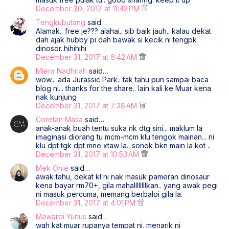
December 30, 2017 at 11:42 PM
Tengkubutang
said…
Alamak.. free je??? alahai.. sib baik jauh.. kalau dekat
dah ajak hubby pi dah bawak si kecik ni tengpk
dinosor..hihihihi
December 31, 2017 at 6:42 AM
Miera Nadhirah
said…
wow... ada Jurassic Park.. tak tahu pun sampai baca
blog ni... thanks for the share.. lain kali ke Muar kena
nak kunjung
December 31, 2017 at 7:38 AM
Coretan Masa
said…
anak-anak buah tentu suka nk dtg sini... maklum la
imaginasi diorang tu mcm-mcm klu tengok mainan... ni
klu dpt tgk dpt mne xtaw la.. sonok bkn main la kot ..
December 31, 2017 at 10:53 AM
Mek Onie
said…
awak tahu, dekat kl ni nak masuk pameran dinosaur
kena bayar rm70+, gila mahallllllllkan.. yang awak pegi
ni masuk percuma, memang berbaloi gila la.
December 31, 2017 at 4:01 PM
Mawardi Yunus
said…
wah kat muar rupanya tempat ni. menarik ni