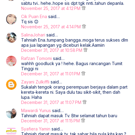
sabtu tvi.. hehe..hope sis dpt tgk nnti..tahun depanla.
November 25, 2017 at 4:12 PM
Cik Puan Ena
said…
Tq sis 😊
November 25, 2017 at 4:14 PM
SalinaJohari
said…
Tahniah Ena..tumpang bangga..moga terus sukses dlm
apa jua lapangan yg diceburi kelak.Aamiin
December 31, 2017 at 10:58 PM
Rafzan Tomomi
said…
wahhh goodluck ya ! hehe. Bagus rancangan Tumit
Tinggi ni
December 31, 2017 at 11:01 PM
Zayani Zulkiffli
said…
Sukalah tengok orang perempuan berjaya dalam part
kereta-kereta ni. Saya dulu tau sikit-sikit, then dah
lupa. Haha
December 31, 2017 at 11:07 PM
Mawardi Yunus
said…
Tahniah dapat masuk Tv. Btw selamat tahun baru
December 31, 2017 at 11:15 PM
Syafiera Yamin
said…
Tahniah dapat masuk tv, tak sabar bila pula kita kan ?