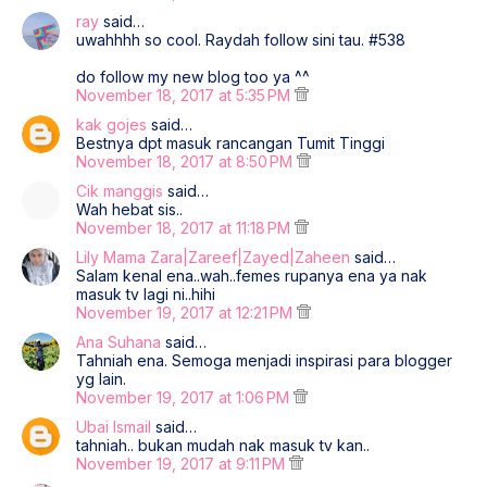
ray
said…
uwahhhh so cool. Raydah follow sini tau. #538
do follow my new blog too ya ^^
November 18, 2017 at 5:35 PM
kak gojes
said…
Bestnya dpt masuk rancangan Tumit Tinggi
November 18, 2017 at 8:50 PM
Cik manggis
said…
Wah hebat sis..
November 18, 2017 at 11:18 PM
Lily Mama Zara|Zareef|Zayed|Zaheen
said…
Salam kenal ena..wah..femes rupanya ena ya nak
masuk tv lagi ni..hihi
November 19, 2017 at 12:21 PM
Ana Suhana
said…
Tahniah ena. Semoga menjadi inspirasi para blogger
yg lain.
November 19, 2017 at 1:06 PM
Ubai Ismail
said…
tahniah.. bukan mudah nak masuk tv kan..
November 19, 2017 at 9:11 PM