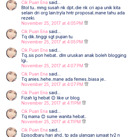
Cik Puan Ena
said…
Btol tu.. mmg susah nk dpt..die nk cri apa unik kita
selain dri org lain.tryla hntr proposal..mane tahu ada
rezeki.
November 25, 2017 at 4:05 PM
Cik Puan Ena
said…
Tq dik..tinggi sgt pujian tu.
November 25, 2017 at 4:05 PM
Cik Puan Ena
said…
Tq..sis pon hebat.. dlm uruskan anak boleh blogging
lgi..
November 25, 2017 at 4:07 PM
Cik Puan Ena
said…
Tq anies..hehe..mane ada femes..biasa je..
November 25, 2017 at 4:07 PM
Cik Puan Ena
said…
Fizah lg hebat 😊 like ur blog.
November 25, 2017 at 4:11 PM
Cik Puan Ena
said…
Tq mama 😊 sume wanita hebat..
November 25, 2017 at 4:11 PM
Cik Puan Ena
said…
Episodbaru hari ahd.. tp ada ulangan jumaat tv2 n