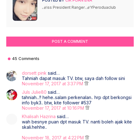
POSTED BY
CIK PUAN ENA
ℳiss President Ranger ℳYPeroduaclub
POST A COMMENT
45 Comments
dorsett pink
said…
Tahniah dapat masuk TV. btw, saya dah follow sini
November 17, 2017 at 3:37 PM
Juls Julie80
said…
tahniah...!! hehe..salam perkenalan.. hrp dpt berkongsi
info byk3.. btw, kite follower #537
November 17, 2017 at 10:16 PM
Khalisah Hazrina
said…
wah besnye puan dpt masuk TV. nanti boleh ajak kite
skali.hehhe..
November 18, 2017 at 4:22 PM