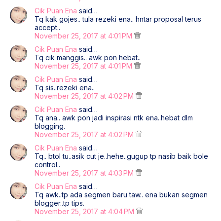
Cik Puan Ena
said…
Tq kak gojes.. tula rezeki ena.. hntar proposal terus
accept..
November 25, 2017 at 4:01 PM
Cik Puan Ena
said…
Tq cik manggis.. awk pon hebat..
November 25, 2017 at 4:01 PM
Cik Puan Ena
said…
Tq sis..rezeki ena..
November 25, 2017 at 4:02 PM
Cik Puan Ena
said…
Tq ana.. awk pon jadi inspirasi ntk ena..hebat dlm
blogging.
November 25, 2017 at 4:02 PM
Cik Puan Ena
said…
Tq.. btol tu..asik cut je..hehe..gugup tp nasib baik bole
control..
November 25, 2017 at 4:03 PM
Cik Puan Ena
said…
Tq awk..tp ada segmen baru taw.. ena bukan segmen
blogger..tp tips.
November 25, 2017 at 4:04 PM