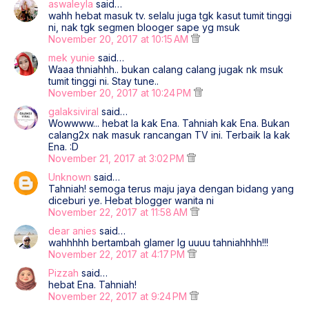
aswaleyla
said…
wahh hebat masuk tv. selalu juga tgk kasut tumit tinggi
ni, nak tgk segmen blooger sape yg msuk
November 20, 2017 at 10:15 AM
mek yunie
said…
Waaa thniahhh.. bukan calang calang jugak nk msuk
tumit tinggi ni. Stay tune..
November 20, 2017 at 10:24 PM
galaksiviral
said…
Wowwww... hebat la kak Ena. Tahniah kak Ena. Bukan
calang2x nak masuk rancangan TV ini. Terbaik la kak
Ena. :D
November 21, 2017 at 3:02 PM
Unknown
said…
Tahniah! semoga terus maju jaya dengan bidang yang
diceburi ye. Hebat blogger wanita ni
November 22, 2017 at 11:58 AM
dear anies
said…
wahhhhh bertambah glamer lg uuuu tahniahhhh!!!
November 22, 2017 at 4:17 PM
Pizzah
said…
hebat Ena. Tahniah!
November 22, 2017 at 9:24 PM