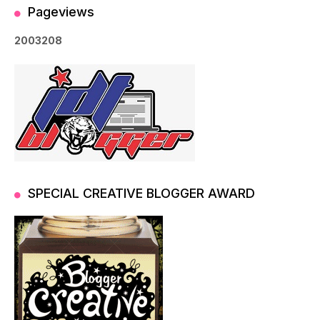
Pageviews
2
0
0
3
2
0
8
SPECIAL CREATIVE BLOGGER AWARD