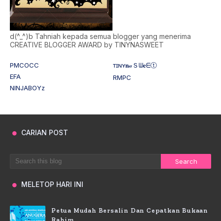
d(^_^)b Tahniah kepada semua blogger yang menerima
CREATIVE BLOGGER AWARD by TINYNASWEET
PMCOCC
ᴛɪɴʏ𝐧𝒶Ｓᗯ𝐞ᗴⓣ
EFA
RMPC
NINJABOYz
CARIAN POST
MELETOP HARI INI
Petua Mudah Bersalin Dan Cepatkan Bukaan
Rahim