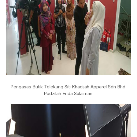
Pengasas Butik Telekung Siti Khadijah Apparel Sdn Bhd,
Padzilah Enda Sulaiman.