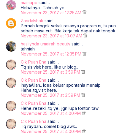
mamapp
said…
Hebatnya.. Tahniah ye
November 23, 2017 at 12:25 AM
ZaridaIshak
said…
Pernah tengok sekali rasanya program ni, tu pun
sebab masa cuti. Bila kerja tak dapat nak tengok
November 23, 2017 at 10:07 AM
hasliynda umairah beauty
said…
tahniah
November 25, 2017 at 12:35 PM
Cik Puan Ena
said…
Tq sis visit here.. like ur blog..
November 25, 2017 at 3:59 PM
Cik Puan Ena
said…
InsyaAllah.. idea keluar spontanla menaip.
Hehe..tq,visit here.
November 25, 2017 at 3:59 PM
Cik Puan Ena
said…
Hehe..rezeki...tq ye.. jgn lupa tonton taw
November 25, 2017 at 4:00 PM
Cik Puan Ena
said…
Tq raydah.. comel blog awk..
November 25, 2017 at 4:00 PM