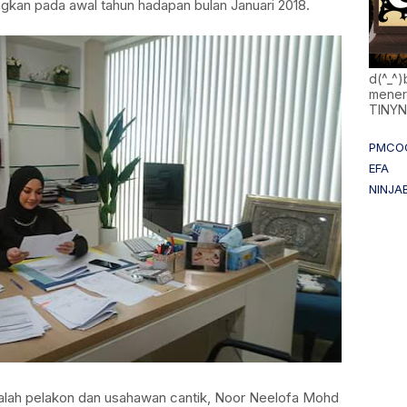
ngkan pada awal tahun hadapan bulan Januari 2018.
d(^_^
mener
TINY
PMCO
EFA
NINJA
adalah pelakon dan usahawan cantik, Noor Neelofa Mohd