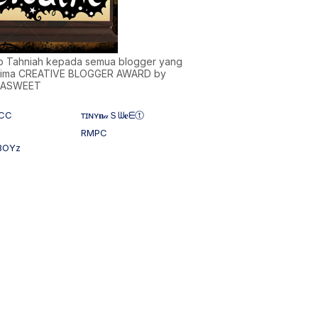
)b Tahniah kepada semua blogger yang
ima CREATIVE BLOGGER AWARD by
NASWEET
CC
ᴛɪɴʏ𝐧𝒶Ｓᗯ𝐞ᗴⓣ
RMPC
BOYz