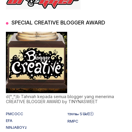
SPECIAL CREATIVE BLOGGER AWARD
d(^_^)b Tahniah kepada semua blogger yang menerima
CREATIVE BLOGGER AWARD by TINYNASWEET
PMCOCC
ᴛɪɴʏ𝐧𝒶Ｓᗯ𝐞ᗴⓣ
EFA
RMPC
NINJABOYz