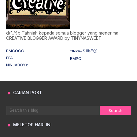
d(^_^)b Tahniah kepada semua blogger yang menerima
CREATIVE BLOGGER AWARD by TINYNASWEET
PMCOCC
ᴛɪɴʏ𝐧𝒶Ｓᗯ𝐞ᗴⓣ
EFA
RMPC
NINJABOYz
CARIAN POST
MELETOP HARI INI