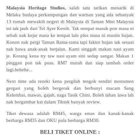
Malaysia Heritage Studios,
salah satu tarikan menarik di
Melaka budaya perkampungan dan warisan yang ada sebanyak
13 rumah mewakili negeri di Malaysia di Taman Mini Malaysia
ini tak jauh dari Tol Ayer Keroh. Tak sempat masuk pon masa ni
sebab nak kejar masa ke tempat lain plus masa ni musim hujan.
Konon nak pergi Taman Rama-rama tapi faktor hujan tak sesuai
nak bawa anak-anak berjalan. Kami singgah makan nasi ayam
je. Korang kena try taw nasi ayam sini sedap sangat. Makan 1
pinggan pon tak puas. RM7 murah dan siap tambah order
lagi.hehehe...
Next time ada rezeki kena pergilah tengok sendiri monumen
gergasi yang boleh bergerak dan berbunyi macam Sang
Kelembai, mawas, gajah, naga Tasik Chini. Boleh tahan lawa lah
nak bergambar kat dalam Tiktok banyak review.
Tiket dewasa adalah RM45, warga emas dan kanak-kanak
berharga RM35 dan OKU pula berharga RM30.
BELI TIKET ONLINE :