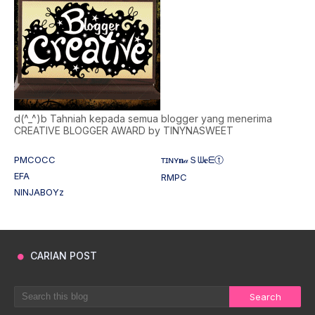
d(^_^)b Tahniah kepada semua blogger yang menerima
CREATIVE BLOGGER AWARD by TINYNASWEET
PMCOCC
ᴛɪɴʏ𝐧𝒶Ｓᗯ𝐞ᗴⓣ
EFA
RMPC
NINJABOYz
CARIAN POST