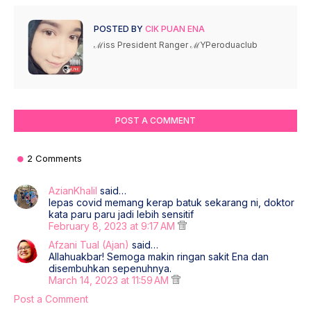
POSTED BY
CIK PUAN ENA
ℳiss President Ranger ℳYPeroduaclub
POST A COMMENT
2 Comments
AzianKhalil
said…
lepas covid memang kerap batuk sekarang ni, doktor
kata paru paru jadi lebih sensitif
February 8, 2023 at 9:17 AM
Afzani Tual (Ajan)
said…
Allahuakbar! Semoga makin ringan sakit Ena dan
disembuhkan sepenuhnya.
March 14, 2023 at 11:59 AM
Post a Comment