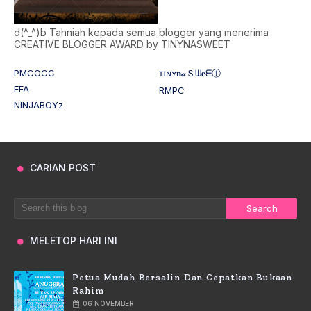
d(^_^)b Tahniah kepada semua blogger yang menerima
CREATIVE BLOGGER AWARD by TINYNASWEET
PMCOCC
ᴛɪɴʏ𝐧𝒶Ｓᗯ𝐞ᗴⓣ
EFA
RMPC
NINJABOYz
CARIAN POST
MELETOP HARI INI
Petua Mudah Bersalin Dan Cepatkan Bukaan
Rahim
06 NOVEMBER