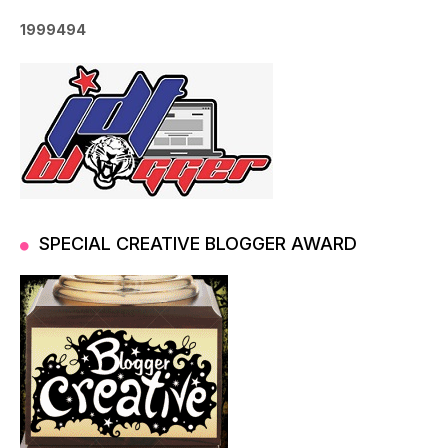
1
9
9
9
4
9
4
SPECIAL CREATIVE BLOGGER AWARD