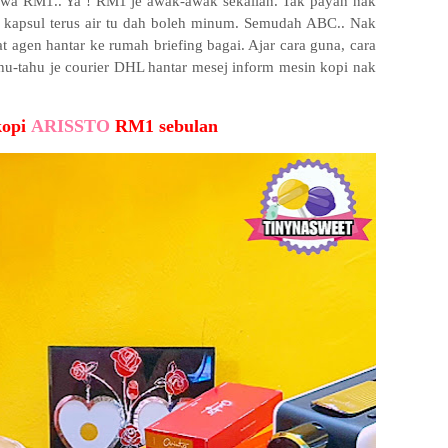
ewa RM1.. Ya ! RM1 je awak-awak sekalian. Tak payah nak
je kapsul terus air tu dah boleh minum. Semudah ABC.. Nak
at agen hantar ke rumah briefing bagai. Ajar cara guna, cara
Tahu-tahu je courier DHL hantar mesej inform mesin kopi nak
kopi
ARISSTO
RM1 sebulan