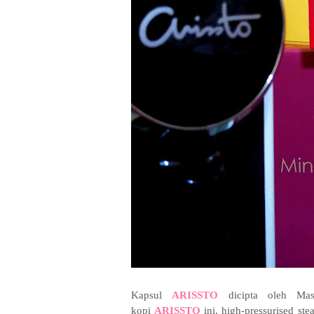
Kapsul
ARISSTO
dicipta oleh Ma
kopi
ARISSTO
ini, high-pressurised st