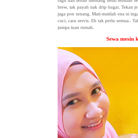
ragu dah sebab memang betul sebulan s
brew, tak payah nak drip bagai. Tekan 
jaga pon senang. Mati-matilah ena ni ing
cuci, cara servis. Eh tak perlu semua.. 
jumpa tuan rumah.
Sewa mesin 