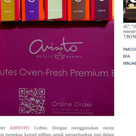
d(^_^
mener
TINY
PMCO
EFA
NINJA
ster
ARISSTO
Coffee. Dengan menggunakan mesin
eam menekan kapsul pilihan untuk mengeluarkan pati dalam