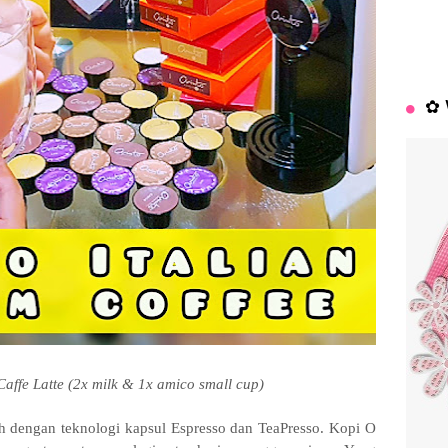
✿ 
Caffe Latte (2x milk & 1x amico small cup)
h dengan teknologi kapsul Espresso dan TeaPresso. Kopi O