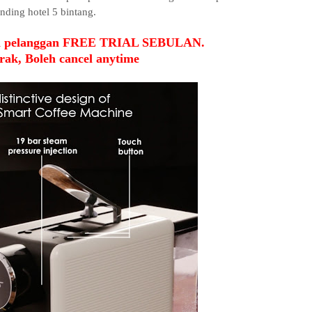
anding hotel 5 bintang.
pelanggan F
REE TRIAL SEBULAN.
rak, Boleh cancel anytime