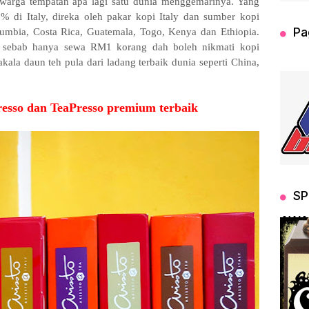
 warga tempatan apa lagi satu dunia menggemarinya. Yang
% di Italy, direka oleh pakar kopi Italy dan sumber kopi
Pa
Columbia, Costa Rica, Guatemala, Togo, Kenya dan Ethiopia.
y sebab hanya sewa RM1 korang dah boleh nikmati kopi
ala daun teh pula dari ladang terbaik dunia seperti China,
resso dan TeaPresso premium terbaik
SP
AWA