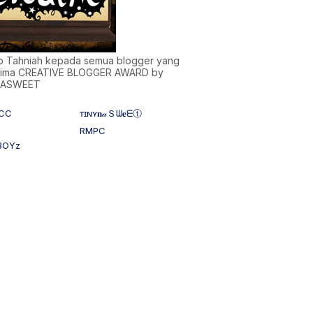
)b Tahniah kepada semua blogger yang
ima CREATIVE BLOGGER AWARD by
NASWEET
CC
ᴛɪɴʏ𝐧𝒶Ｓᗯ𝐞ᗴⓣ
RMPC
BOYz