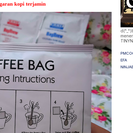
garan kopi terjamin
d(^_^
mener
TINY
PMCO
EFA
NINJA