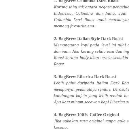
1.
BagBrew
Columbia Dark Roast
Korang tahu tak antara negara pengelua
Indonesia, Colombia dan India. Jadi
Columbia Dark Roast untuk mereka yan
memang favourite ena.
2.
BagBrew
Italian Style Dark Roast
Memanggang kopi pada level ini nilai a
dominan. Jika korang selalu lesu dan in
Roast kerana body akan terasa semakin
Roast
3.
BagBrew
Liberica Dark Roast
Lebih pahit daripada Italian Dark
Roas
mempunyai peminatnya sendiri. Berasal 
kandungan kafein yang lebih rendah ber
Apa kata minum secawan kopi Liberica 
4. BagBrew 100% Coffee Original
Jika sukakan rasa original tanpa gula 
kosong.