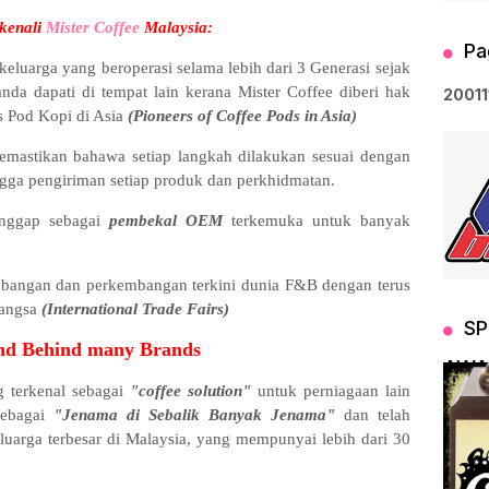
 kenali
Mister Coffee
Malaysia:
Pa
 keluarga yang beroperasi selama lebih dari 3 Generasi sejak
nda dapati di tempat lain kerana Mister Coffee diberi hak
2
0
0
1
1
s Pod Kopi di Asia
(Pioneers of Coffee Pods in Asia)
memastikan bahawa setiap langkah dilakukan sesuai dengan
ingga pengiriman setiap produk dan perkhidmatan.
ianggap sebagai
pembekal OEM
terkemuka untuk banyak
embangan dan perkembangan terkini dunia F&B dengan terus
angsa
(International Trade Fairs)
SP
nd Behind many Brands
AWA
 terkenal sebagai
"coffee solution"
untuk perniagaan lain
sebagai
"Jenama di Sebalik Banyak Jenama"
dan telah
eluarga terbesar di Malaysia, yang mempunyai lebih dari 30