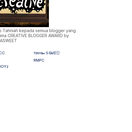
)b Tahniah kepada semua blogger yang
ima CREATIVE BLOGGER AWARD by
NASWEET
CC
ᴛɪɴʏ𝐧𝒶Ｓᗯ𝐞ᗴⓣ
RMPC
BOYz