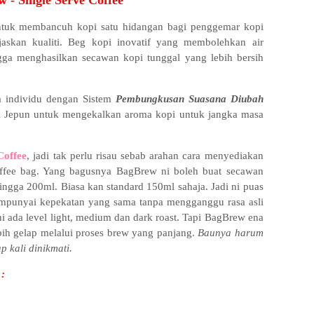
 - Single Serve Coffee
untuk membancuh kopi satu hidangan bagi penggemar kopi
skan kualiti. Beg kopi inovatif yang membolehkan air
gga menghasilkan secawan kopi tunggal yang lebih bersih
a individu dengan Sistem
Pembungkusan Suasana Diubah
 Jepun untuk mengekalkan aroma kopi untuk jangka masa
Coffee
, jadi tak perlu risau sebab arahan cara menyediakan
offee bag. Yang bagusnya BagBrew ni boleh buat secawan
hingga 200ml. Biasa kan standard 150ml sahaja. Jadi ni puas
mpunyai kepekatan yang sama tanpa mengganggu rasa asli
 ni ada level light, medium dan dark roast. Tapi BagBrew ena
ih gelap melalui proses brew yang panjang.
Baunya harum
p kali dinikmati.
 :