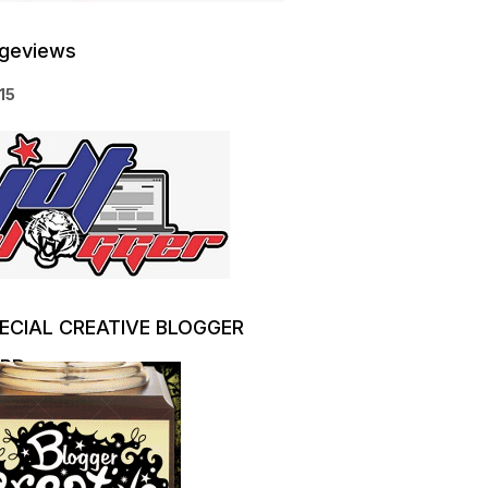
geviews
1
5
ECIAL CREATIVE BLOGGER
RD