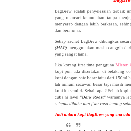
BagBrew
BagBrew adalah penyelesaian terbaik 
yang mencari kemudahan tanpa menjeja
menyerap dengan lebih berkesan, sehin
dan beraroma.
Setiap sachet BagBrew dibungkus secar
(MAP)
menggunakan mesin canggih dari
yang sangat lama.
Jika korang first time pengguna
Mister 
kopi pon ada disertakan di belakang c
kopi dengan saiz besar iaitu dari 150ml 
lah minum secawan besar tapi masih me
kopi itu sendiri. Sebab apa ? Sebab kopi
cuba ni level
"Dark Roast"
warnanya leb
selepas dibuka dan jiwa rasa tenang setia
Jadi antara kopi BagBrew yang ena ada