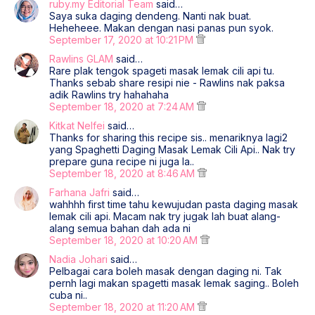
ruby.my Editorial Team
said…
Saya suka daging dendeng. Nanti nak buat.
Heheheee. Makan dengan nasi panas pun syok.
September 17, 2020 at 10:21 PM
Rawlins GLAM
said…
Rare plak tengok spageti masak lemak cili api tu.
Thanks sebab share resipi nie - Rawlins nak paksa
adik Rawlins try hahahaha
September 18, 2020 at 7:24 AM
Kitkat Nelfei
said…
Thanks for sharing this recipe sis.. menariknya lagi2
yang Spaghetti Daging Masak Lemak Cili Api.. Nak try
prepare guna recipe ni juga la..
September 18, 2020 at 8:46 AM
Farhana Jafri
said…
wahhhh first time tahu kewujudan pasta daging masak
lemak cili api. Macam nak try jugak lah buat alang-
alang semua bahan dah ada ni
September 18, 2020 at 10:20 AM
Nadia Johari
said…
Pelbagai cara boleh masak dengan daging ni. Tak
pernh lagi makan spagetti masak lemak saging.. Boleh
cuba ni..
September 18, 2020 at 11:20 AM