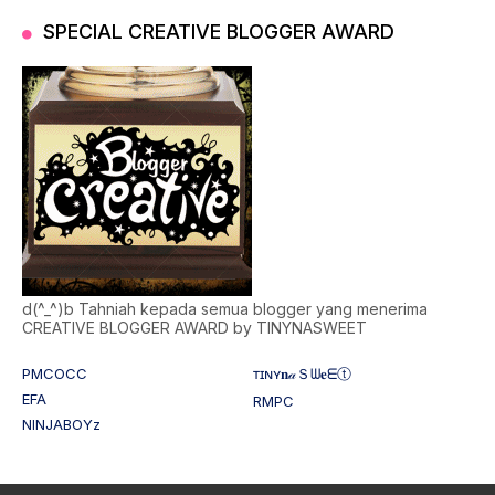
SPECIAL CREATIVE BLOGGER AWARD
d(^_^)b Tahniah kepada semua blogger yang menerima
CREATIVE BLOGGER AWARD by TINYNASWEET
PMCOCC
ᴛɪɴʏ𝐧𝒶Ｓᗯ𝐞ᗴⓣ
EFA
RMPC
NINJABOYz