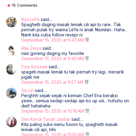
15 Comments
Illya LeYa
said…
Spaghetti daging masak lemak cili api tu rare.. Tak
pernah pulak try waima LeYa ni anak Nismilan.. Haha...
Nanti kita cuba follow resepi ni
September 15, 2020 at 6:47 AM
Atie Zieya
said…
nasi goreng daging my favorite
September 15, 2020 at 9:40 AM
Fiza Aizzawa
said…
spageti masak lemak tu tak pernah try lagi.. menarik
jugak nie
September 15, 2020 at 9:57 AM
Sis Lin
said…
Perghhh sejak-sejak ni kemain Chef Ena beraksi
yeee... semua sedap-sedap aje ko up oiii... huhuhu on
diet! hahahaha
September 15, 2020 at 10:18 AM
Seri Kandi Tanah Jauhar
said…
Kita paling suka menu fusion tu, spaghetti masak
lemak cili api, hihi
September 15, 2020 at 11:00 AM