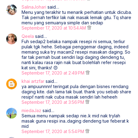
SalinaJohari
said…
Menu yang terakhir tu menarik perhatian untuk dicuba.
Tak pernah terfikir lak nak masak lemak gitu. Tq share
menu yang semuanya simple dan sedap
September 17, 2020 at 10:54 AM
Qeela
said…
Fuh sedap2 belaka nampak resepi ni semua, terliur
pulak tgk hehe. Sebagai penggemar daging, indeed
memang suka try macam2 resepi masakan daging. So
far tak pernah buat sendiri lagi daging dendeng tu,
nanti kalau rasa rajin nak buat bolehlah refer resepi
kat sini, thanks! 😍
September 17, 2020 at 2:49 PM
khai artzfar
said…
ya ampuunnnn! teringat pula dengan bisnes rendang
daging kite. dah lama tak buat. thank you sebab share
resipi! nanti nak cuba masak sendiri lah heheeh
September 17, 2020 at 3:56 PM
miedaJaz
said…
Semua menu nampak sedap nie..k mid nak trylah
masak guna resipi ina..daging dendeng tue feberat k
mid
September 17, 2020 at 5:54 PM