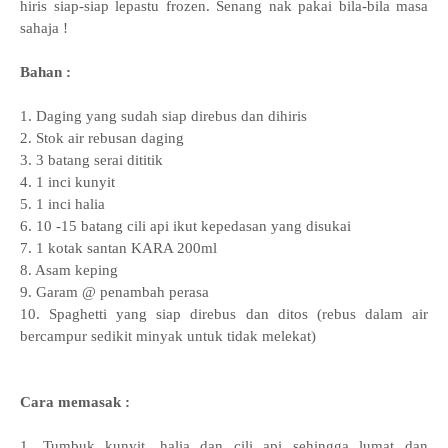
hiris siap-siap lepastu frozen. Senang nak pakai bila-bila masa
sahaja !
Bahan :
1. Daging yang sudah siap direbus dan dihiris
2. Stok air rebusan daging
3. 3 batang serai dititik
4. 1 inci kunyit
5. 1 inci halia
6. 10 -15 batang cili api ikut kepedasan yang disukai
7. 1 kotak santan KARA 200ml
8. Asam keping
9. Garam @ penambah perasa
10. Spaghetti yang siap direbus dan ditos (rebus dalam air
bercampur sedikit minyak untuk tidak melekat)
Cara memasak :
1. Tumbuk kunyit, halia dan cili api sehingga lumat dan