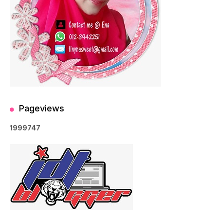
Pageviews
1
9
9
9
7
4
7