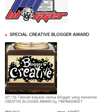
SPECIAL CREATIVE BLOGGER AWARD
d(^_^)b Tahniah kepada semua blogger yang menerima
CREATIVE BLOGGER AWARD by TINYNASWEET
PMCOCC
ᴛɪɴʏ𝐧𝒶Ｓᗯ𝐞ᗴⓣ