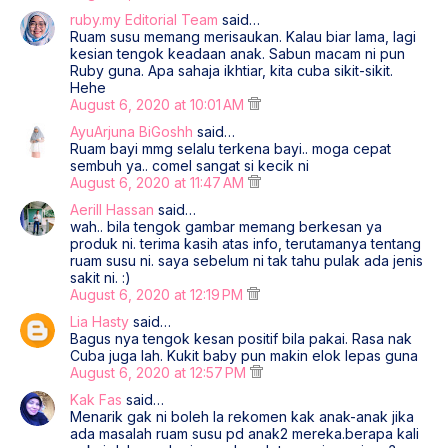
ruby.my Editorial Team
said…
Ruam susu memang merisaukan. Kalau biar lama, lagi
kesian tengok keadaan anak. Sabun macam ni pun
Ruby guna. Apa sahaja ikhtiar, kita cuba sikit-sikit.
Hehe
August 6, 2020 at 10:01 AM
AyuArjuna BiGoshh
said…
Ruam bayi mmg selalu terkena bayi.. moga cepat
sembuh ya.. comel sangat si kecik ni
August 6, 2020 at 11:47 AM
Aerill Hassan
said…
wah.. bila tengok gambar memang berkesan ya
produk ni. terima kasih atas info, terutamanya tentang
ruam susu ni. saya sebelum ni tak tahu pulak ada jenis
sakit ni. :)
August 6, 2020 at 12:19 PM
Lia Hasty
said…
Bagus nya tengok kesan positif bila pakai. Rasa nak
Cuba juga lah. Kukit baby pun makin elok lepas guna
August 6, 2020 at 12:57 PM
Kak Fas
said…
Menarik gak ni boleh la rekomen kak anak-anak jika
ada masalah ruam susu pd anak2 mereka.berapa kali