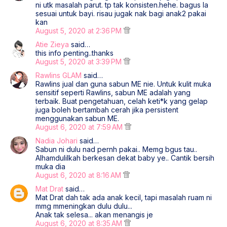
ni utk masalah parut. tp tak konsisten.hehe. bagus la
sesuai untuk bayi. risau jugak nak bagi anak2 pakai
kan
August 5, 2020 at 2:36 PM
Atie Zieya
said…
this info penting..thanks
August 5, 2020 at 3:39 PM
Rawlins GLAM
said…
Rawlins jual dan guna sabun ME nie. Untuk kulit muka
sensitif seperti Rawlins, sabun ME adalah yang
terbaik. Buat pengetahuan, celah keti*k yang gelap
juga boleh bertambah cerah jika persistent
menggunakan sabun ME.
August 6, 2020 at 7:59 AM
Nadia Johari
said…
Sabun ni dulu nad pernh pakai.. Memg bgus tau..
Alhamdulilkah berkesan dekat baby ye.. Cantik bersih
muka dia
August 6, 2020 at 8:16 AM
Mat Drat
said…
Mat Drat dah tak ada anak kecil, tapi masalah ruam ni
mmg mmeningkan dulu dulu...
Anak tak selesa... akan menangis je
August 6, 2020 at 8:35 AM