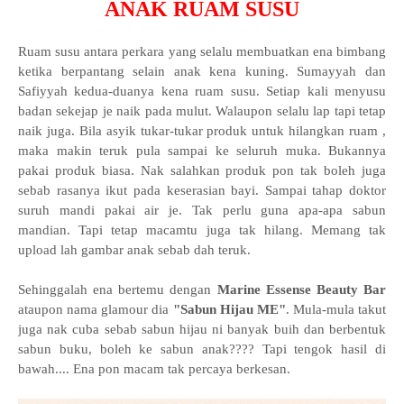
ANAK RUAM SUSU
Ruam susu antara perkara yang selalu membuatkan ena bimbang
ketika berpantang selain anak kena kuning. Sumayyah dan
Safiyyah kedua-duanya kena ruam susu. Setiap kali menyusu
badan sekejap je naik pada mulut. Walaupon selalu lap tapi tetap
naik juga. Bila asyik tukar-tukar produk untuk hilangkan ruam ,
maka makin teruk pula sampai ke seluruh muka. Bukannya
pakai produk biasa. Nak salahkan produk pon tak boleh juga
sebab rasanya ikut pada keserasian bayi. Sampai tahap doktor
suruh mandi pakai air je. Tak perlu guna apa-apa sabun
mandian. Tapi tetap macamtu juga tak hilang. Memang tak
upload lah gambar anak sebab dah teruk.
Sehinggalah ena bertemu dengan
Marine Essense Beauty Bar
ataupon nama glamour dia
"Sabun Hijau ME"
. Mula-mula takut
juga nak cuba sebab sabun hijau ni banyak buih dan berbentuk
sabun buku, boleh ke sabun anak???? Tapi tengok hasil di
bawah.... Ena pon macam tak percaya berkesan.