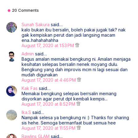
20 Comments
Sunah Sakura
said…
kalo bukan ibu bersalin, boleh pakai jugak tak? nak
gak kempiskan perut dan jadi langsing macam
ena..hahahahahha
August 17, 2020 at 1:53 PM
Admin
said…
Bagus amalan memakai bengkung ni. Amalan menjaga
kesihatan selepas bersalin nenek moyang dulu.
Bengkung yang dah improvis mcm ni lagi sesuai dan
mudah digunakan
August 17, 2020 at 4:46 PM
Kak Fas
said…
Memakai bengkung selepas berrsalin memang
disyorkan agar perut dpt kembali kempis...
August 17, 2020 at 8:52 PM
Ika.S
said…
Nampak selesa ya bengkung ni :) Thanks for sharing
sis hehe. Semoga bermanfaat buat semua hee
August 17, 2020 at 11:55 PM
Rawlins GLAM
said…