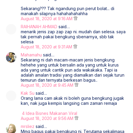
Sekarang??? Tak ngandung pun perut bolat... di
manakah silapnya hahahahahahha
August 18, 2020 at 9:16 AM
RAIHANAH AHMAD
said…
menarik jenis zap zap zap ni. mudah dan selesa. saya
tak pernah pakai bengkung sbenarnya, sbb tak
selesa
August 18, 2020 at 9:31 AM
Mahamahu
said…
Sekarang ni dah macam-macam jenis bengkung
hehehe yang untuk bersalin ada yang untuk kurus
ada yang untuk cantik pun ada wakakaka. Tapi ia
adalah amalan tradisi yang diamalkan dari sejak turun
temurun dan ternyata berkesan bagus..
August 18, 2020 at 9:45 AM
Kak Su
said…
Orang lama cam akak ni boleh guna bengkung jugak
kan, nak juga kempis langsing cam zaman remaja
4 Idea Bisnes Makanan Viral
August 18, 2020 at 9:56 AM
mrsliez
said…
Mmg bagus pakai bengkung ni. Terutama sekalimasa