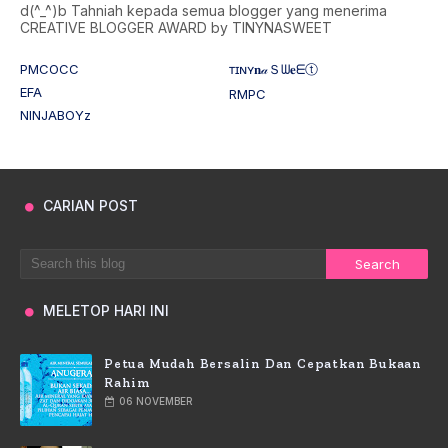
d(^_^)b Tahniah kepada semua blogger yang menerima
CREATIVE BLOGGER AWARD by TINYNASWEET
PMCOCC
ᴛɪɴʏ𝐧𝒶Ｓᗯ𝐞ᗴⓣ
EFA
RMPC
NINJABOYz
CARIAN POST
MELETOP HARI INI
Petua Mudah Bersalin Dan Cepatkan Bukaan
Rahim
06 NOVEMBER