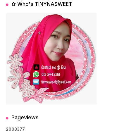
✿ Who's TINYNASWEET
Pageviews
2
0
0
3
3
7
7