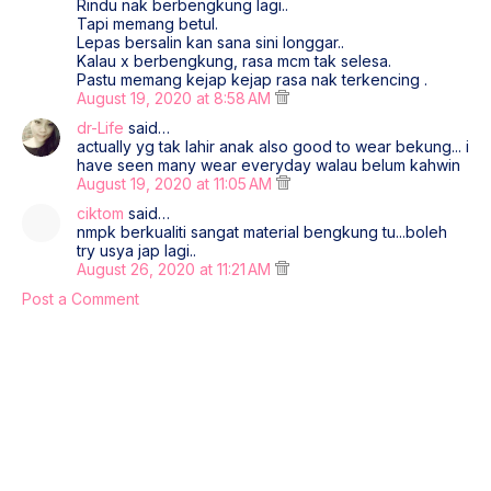
Rindu nak berbengkung lagi..
Tapi memang betul.
Lepas bersalin kan sana sini longgar..
Kalau x berbengkung, rasa mcm tak selesa.
Pastu memang kejap kejap rasa nak terkencing .
August 19, 2020 at 8:58 AM
dr-Life
said…
actually yg tak lahir anak also good to wear bekung... i
have seen many wear everyday walau belum kahwin
August 19, 2020 at 11:05 AM
ciktom
said…
nmpk berkualiti sangat material bengkung tu...boleh
try usya jap lagi..
August 26, 2020 at 11:21 AM
Post a Comment