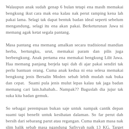
Walaupun anak sudah genap 6 bulan tetapi ena masih memakai
bengkung ikut cara mak ena kalau nak perut ramping kena lah
pakai lama. Selagi tak dapat bentuk badan ideal seperti sebelum
mengandung, selagi itu ena akan pakai. Berketurunan Jawa ni
memang agak ketat segala pantang.
Masa pantang ena memang amalkan secara tradisional mandian
herba, bertungku, urut, memakai param dan pilis juga
berbengkung. Anak pertama ena memakai bengkung Lilit Jawa.
Haa memang panjang berjela tapi dah di ajar pakai sendiri tak
perlu bantuan orang. Cuma anak kedua ni ena selesa memakai
bengkung jenis Bersalin Moden sebab lebih mudah nak buka
dan cepat. Suami pula jenis mulut lepas kalau tak jaga badan
memang cari lain.hahahah.. Nampak?? Baguslah dia jujur tak
suka kita badan gemuk.
So sebagai perempuan bukan saje untuk nampak cantik depan
suami tapi benefit untuk kesihatan dalaman. So far perut dah
bersih dari sebarang parut atau regangan. Cuma makan masa nak
slim balik sebab masa ngandung Safiyyah naik 13 KG. Target