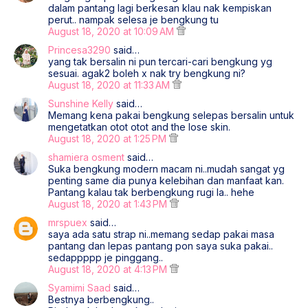
dalam pantang lagi berkesan klau nak kempiskan
perut.. nampak selesa je bengkung tu
August 18, 2020 at 10:09 AM
Princesa3290
said…
yang tak bersalin ni pun tercari-cari bengkung yg
sesuai. agak2 boleh x nak try bengkung ni?
August 18, 2020 at 11:33 AM
Sunshine Kelly
said…
Memang kena pakai bengkung selepas bersalin untuk
mengetatkan otot otot and the lose skin.
August 18, 2020 at 1:25 PM
shamiera osment
said…
Suka bengkung modern macam ni..mudah sangat yg
penting same dia punya kelebihan dan manfaat kan.
Pantang kalau tak berbengkung rugi la.. hehe
August 18, 2020 at 1:43 PM
mrspuex
said…
saya ada satu strap ni..memang sedap pakai masa
pantang dan lepas pantang pon saya suka pakai..
sedappppp je pinggang..
August 18, 2020 at 4:13 PM
Syamimi Saad
said…
Bestnya berbengkung..