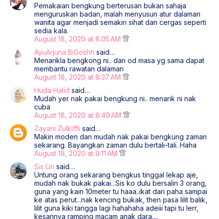
Pemakaian bengkung berterusan bukan sahaja
menguruskan badan, malah menyusun atur dalaman
wanita agar menjadi semakin sihat dan cergas seperti
sedia kala.
August 18, 2020 at 8:05 AM
AyuArjuna BiGoshh
said…
Menarikla bengkong ni.. dan od masa yg sama dapat
membantu rawatan dalaman
August 18, 2020 at 8:37 AM
Huda Halid
said…
Mudah yer nak pakai bengkung ni.. menarik ni nak
cuba
August 18, 2020 at 8:49 AM
Zayani Zulkiffli
said…
Makin moden dan mudah nak pakai bengkung zaman
sekarang. Bayangkan zaman dulu bertali-tali. Haha
August 18, 2020 at 9:11 AM
Sis Lin
said…
Untung orang sekarang bengkus tinggal lekap aje,
mudah nak bukak pakai...Sis ko dulu bersalin 3 orang,
guna yang kain 10meter tu haaa..ikat dari paha sampai
ke atas perut...nak kencing bukak, then pasa lilit balik,
lilit guna kiki tangga lagi hahahaha adeiii tapi tu lerr,
kesannya ramping macam anak dara....