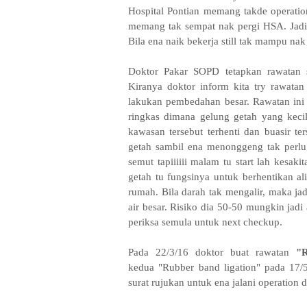
Hospital Pontian memang takde operation
memang tak sempat nak pergi HSA. Jadi bu
Bila ena naik bekerja still tak mampu na
Doktor Pakar SOPD tetapkan rawatan s
Kiranya doktor inform kita try rawatan
lakukan pembedahan besar. R
awatan ini
ringkas dimana gelung getah yang keci
kawasan tersebut terhenti dan buasir ter
getah sambil ena menonggeng tak perlu 
semut tapiiiiii malam tu start lah kesak
getah tu fungsinya untuk berhentikan ali
rumah. Bila darah tak mengalir, maka ja
air besar. Risiko dia 50-50 mungkin jadi
periksa semula untuk next checkup.
Pada 22/3/16 doktor buat rawatan
"R
kedua
"Rubber band ligation"
pada 17/5
surat rujukan untuk ena jalani operation 