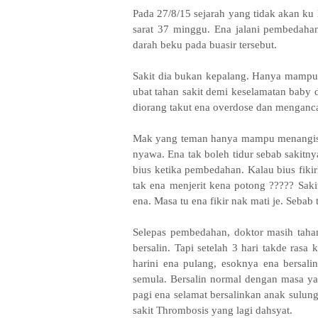
Pada 27/8/15 sejarah yang tidak akan ku
sarat 37 minggu. Ena jalani pembedaha
darah beku pada buasir tersebut.
Sakit dia bukan kepalang. Hanya mampu 
ubat tahan sakit demi keselamatan baby 
diorang takut ena overdose dan mengan
Mak yang teman hanya mampu menangis 
nyawa. Ena tak boleh tidur sebab sakitny
bius ketika pembedahan. Kalau bius fik
tak ena menjerit kena potong ????? Sa
ena. Masa tu ena fikir nak mati je. Sebab
Selepas pembedahan, doktor masih tahan
bersalin. Tapi setelah 3 hari takde rasa
harini ena pulang, esoknya ena bersalin
semula. Bersalin normal dengan masa ya
pagi ena selamat bersalinkan anak sulung
sakit Thrombosis yang lagi dahsyat.