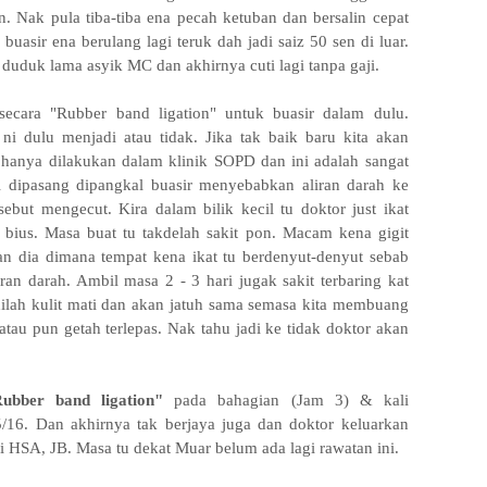
. Nak pula tiba-tiba ena pecah ketuban dan bersalin cepat
asir ena berulang lagi teruk dah jadi saiz 50 sen di luar.
k duduk lama asyik MC dan akhirnya cuti lagi tanpa gaji.
ecara "Rubber band ligation" untuk buasir dalam dulu.
 ni dulu menjadi atau tidak. Jika tak baik baru kita akan
 hanya dilakukan dalam klinik SOPD dan ini adalah sangat
l dipasang dipangkal buasir menyebabkan aliran darah ke
sebut mengecut. Kira dalam bilik kecil tu doktor just ikat
bius. Masa buat tu takdelah sakit pon. Macam kena gigit
itan dia dimana tempat kena ikat tu berdenyut-denyut sebab
ran darah. Ambil masa 2 - 3 hari jugak sakit terbaring kat
dilah kulit mati dan akan jatuh sama semasa kita membuang
 atau pun getah terlepas. Nak tahu jadi ke tidak doktor akan
ubber band ligation"
pada bahagian
(Jam 3) & kali
/16. Dan akhirnya tak berjaya juga dan doktor keluarkan
di HSA, JB. Masa tu dekat Muar belum ada lagi rawatan ini.