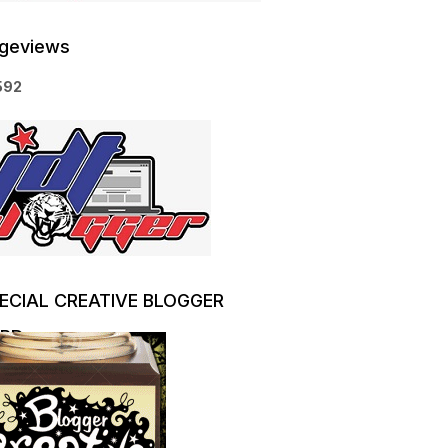
geviews
5
9
2
ECIAL CREATIVE BLOGGER
RD