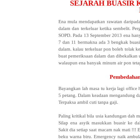
SEJARAH BUASIR 
Ena mula mendapatkan rawatan daripada
dalam dan terkeluar ketika sembelit. Pe
SOPD. Pada 13 September 2013 ena hanya
7 dan 11 bermakna ada 3 bengkak buasir
dalam. kalau terkeluar pon boleh tolak k
buat pemeriksaan dalam dan dibekalkan u
walaupun ena banyak minum air pon teta
Pembedahan
Bayangkan lah masa tu kerja lagi offic
5 petang. Dalam keadaan mengandung dan
Terpaksa ambil cuti tanpa gaji.
Paling kritikal bila usia kandungan dah 
Silap ena asyik masukkan buasir ke d
Sakit dia setiap saat macam nak mati !!!
beku warna biru. Emergency naik ambula