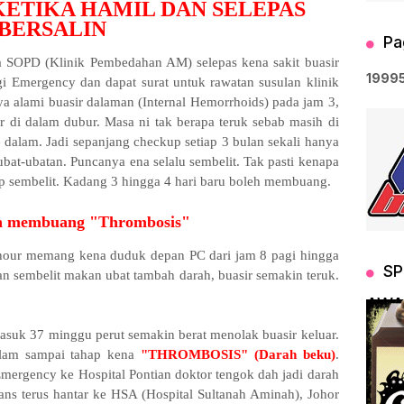
KETIKA HAMIL DAN SELEPAS
BERSALIN
Pa
 SOPD (Klinik Pembedahan AM) selepas kena sakit buasir
1
9
9
9
rgi Emergency dan dapat surat untuk rawatan susulan klinik
 alami buasir dalaman (Internal Hemorrhoids) pada jam 3,
 di dalam dubur. Masa ni tak berapa teruk sebab masih di
e dalam. Jadi sepanjang checkup setiap 3 bulan sekali hanya
bat-ubatan. Puncanya ena selalu sembelit. Tak pasti kenapa
p sembelit. Kadang 3 hingga 4 hari baru boleh membuang.
 membuang "Thrombosis"
e hour memang kena duduk depan PC dari jam 8 pagi hingga
SP
 sembelit makan ubat tambah darah, buasir semakin teruk.
AWA
masuk 37 minggu perut semakin berat menolak buasir keluar.
alam sampai tahap kena
"THROMBOSIS" (Darah beku)
.
 Emergency ke Hospital Pontian doktor tengok dah jadi darah
ns terus hantar ke HSA (Hospital Sultanah Aminah), Johor