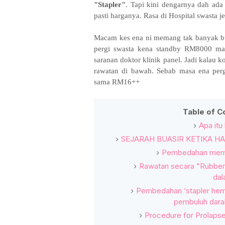
"Stapler"
. Tapi kini dengarnya dah ad
pasti harganya. Rasa di Hospital swasta je
Macam kes ena ni memang tak banyak 
pergi swasta kena standby RM8000 mas
saranan doktor klinik panel. Jadi kalau 
rawatan di bawah. Sebab masa ena perg
sama RM16++
Table of C
Apa itu
SEJARAH BUASIR KETIKA HA
Pembedahan mem
Rawatan secara "Rubber 
da
Pembedahan ‘stapler h
pembuluh dar
Procedure for Prolaps