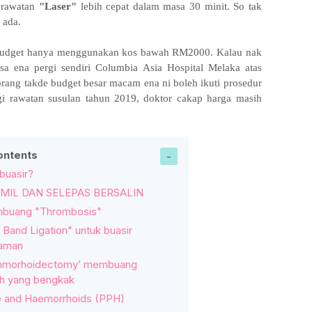
a rawatan
"Laser"
lebih cepat dalam masa 30 minit. So tak
 ada.
budget hanya menggunakan kos bawah RM2000. Kalau nak
a ena pergi sendiri Columbia Asia Hospital Melaka atas
korang takde budget besar macam ena ni boleh ikuti prosedur
i rawatan susulan tahun 2019, doktor cakap harga masih
ontents
 buasir?
MIL DAN SELEPAS BERSALIN
buang "Thrombosis"
Band Ligation" untuk buasir
laman
emmorhoidectomy’ membuang
ah yang bengkak
e and Haemorrhoids (PPH)