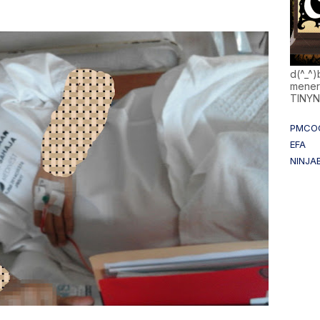
d(^_^
mener
TINY
PMCO
EFA
NINJA