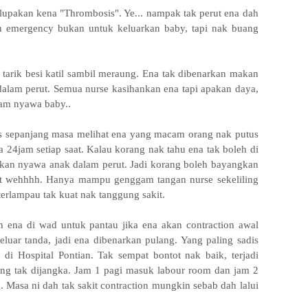
 lupakan kena "Thrombosis". Ye... nampak tak perut ena dah
n emergency bukan untuk keluarkan baby, tapi nak buang
tarik besi katil sambil meraung. Ena tak dibenarkan makan
dalam perut. Semua nurse kasihankan ena tapi apakan daya,
cam nyawa baby..
sepanjang masa melihat ena yang macam orang nak putus
a 24jam setiap saat. Kalau korang nak tahu ena tak boleh di
irkan nyawa anak dalam perut. Jadi korang boleh bayangkan
kit wehhhh. Hanya mampu genggam tangan nurse sekeliling
 terlampau tak kuat nak tanggung sakit.
 ena di wad untuk pantau jika ena akan contraction awal
 keluar tanda, jadi ena dibenarkan pulang. Yang paling sadis
 di Hospital Pontian. Tak sempat bontot nak baik, terjadi
ng tak dijangka. Jam 1 pagi masuk labour room dan jam 2
. Masa ni dah tak sakit contraction mungkin sebab dah lalui