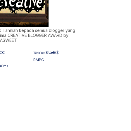
)b Tahniah kepada semua blogger yang
ima CREATIVE BLOGGER AWARD by
NASWEET
CC
ᴛɪɴʏ𝐧𝒶Ｓᗯ𝐞ᗴⓣ
RMPC
BOYz