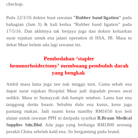
checkup.
Pada 22/3/16 doktor buat rawatan
"Rubber band ligation"
pada
bahagian
(Jam 3) & kali kedua
"Rubber band ligation"
pada
17/5/16. Dan akhirnya tak berjaya juga dan doktor keluarkan
surat rujukan untuk ena jalani operation di HSA, JB. Masa tu
dekat Muar belum ada lagi rawatan ini.
Pembedahan ‘stapler
hemmorhoidectomy’
membuang pembuluh darah
yang bengkak
Ambil masa lama juga taw nak tunggu turn. Cuma sebab ena
dapat surat rujukan Hospital Muar jadi dapatlah proses awal
sedikit. Masa ni Sumayyah dah hampir setahun. Lama kan ena
tanggung derita buasir. Sebabtu dulu ena kurus, kena jaga
pantang makan. Jadi suami kena standby RM1650 kos beli
alatan untuk rawatan PPH ni daripada syarikat
B.Braun Medical
Supplies Sdn.Bhd
. Ada juga yang berharga RM1800 seorang
pesakit China sebelah katil ena. So bergantung pada brand.