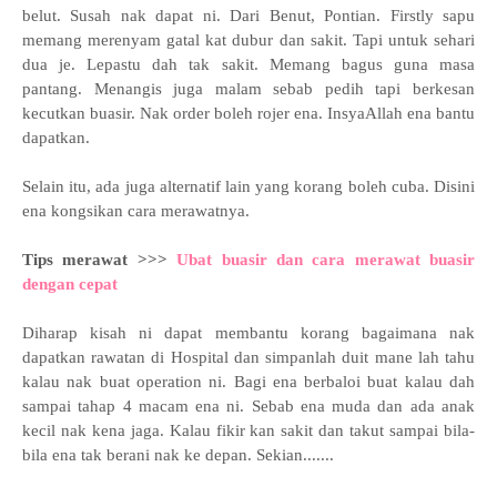
belut. Susah nak dapat ni. Dari Benut, Pontian. Firstly sapu
memang merenyam gatal kat dubur dan sakit. Tapi untuk sehari
dua je. Lepastu dah tak sakit. Memang bagus guna masa
pantang. Menangis juga malam sebab pedih tapi berkesan
kecutkan buasir. Nak order boleh rojer ena. InsyaAllah ena bantu
dapatkan.
Selain itu, ada juga alternatif lain yang korang boleh cuba. Disini
ena kongsikan cara merawatnya.
Tips merawat >>>
Ubat buasir dan cara merawat buasir
dengan cepat
Diharap kisah ni dapat membantu korang bagaimana nak
dapatkan rawatan di Hospital dan simpanlah duit mane lah tahu
kalau nak buat operation ni. Bagi ena berbaloi buat kalau dah
sampai tahap 4 macam ena ni. Sebab ena muda dan ada anak
kecil nak kena jaga. Kalau fikir kan sakit dan takut sampai bila-
bila ena tak berani nak ke depan. Sekian.......