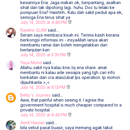
kesiannya Ena. Jaga makan ok, berpantang, asalkan
sihat dan tak dipotong lagi.. huhu. Doc tu lelaki ke
pompuan Ena? Haishhh.. Kalu dah sakit peduli apa ek,
semoga Ena terus sihat ya
July 14, 2020 at 4:48 PM
Rawlins GLAM
said…
Seram saya membaca kisah ini. Terima kasih kerana
berkongsi informasi ini - insyaAllah ianya akan
membantu ramai dan boleh mengelakkan dari
berlanjutan kan
July 14, 2020 at 5:35 PM
Yaya Mohd
said…
Allahu..sakit nya kalau kne..tq ena share. amat
membantu ni kalau ade sesiapa yang tgh cari info
berkaitan dan cra atasi/ubat lps operation. tp mohon
dijauhkanla >,<
July 14, 2020 at 6:13 PM
Betty's Journey
said…
Aww, that painful when seeing it. I agree the
government hospital is much cheaper compared to a
private hospital.
July 14, 2020 at 6:46 PM
Aerill Hassan
said…
bila sebut pasal buasir, saya memang agak takut