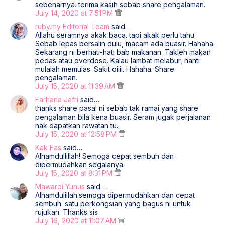
sebenarnya. terima kasih sebab share pengalaman.
July 14, 2020 at 7:51 PM
ruby.my Editorial Team
said…
Allahu seramnya akak baca. tapi akak perlu tahu.
Sebab lepas bersalin dulu, macam ada buasir. Hahaha.
Sekarang ni berhati-hati bab makanan. Takleh makan
pedas atau overdose. Kalau lambat melabur, nanti
mulalah memulas. Sakit oiiii. Hahaha. Share
pengalaman.
July 15, 2020 at 11:39 AM
Farhana Jafri
said…
thanks share pasal ni sebab tak ramai yang share
pengalaman bila kena buasir. Seram jugak perjalanan
nak dapatkan rawatan tu.
July 15, 2020 at 12:58 PM
Kak Fas
said…
Alhamdullillah! Semoga cepat sembuh dan
dipermudahkan segalanya.
July 15, 2020 at 8:31 PM
Mawardi Yunus
said…
Alhamdulillah.semoga dipermudahkan dan cepat
sembuh. satu perkongsian yang bagus ni untuk
rujukan. Thanks sis
July 16, 2020 at 11:07 AM