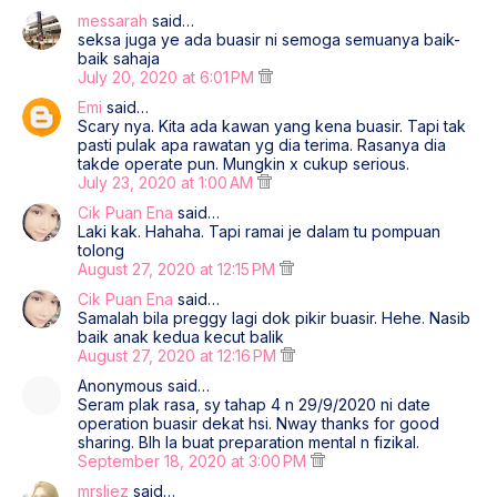
messarah
said…
seksa juga ye ada buasir ni semoga semuanya baik-
baik sahaja
July 20, 2020 at 6:01 PM
Emi
said…
Scary nya. Kita ada kawan yang kena buasir. Tapi tak
pasti pulak apa rawatan yg dia terima. Rasanya dia
takde operate pun. Mungkin x cukup serious.
July 23, 2020 at 1:00 AM
Cik Puan Ena
said…
Laki kak. Hahaha. Tapi ramai je dalam tu pompuan
tolong
August 27, 2020 at 12:15 PM
Cik Puan Ena
said…
Samalah bila preggy lagi dok pikir buasir. Hehe. Nasib
baik anak kedua kecut balik
August 27, 2020 at 12:16 PM
Anonymous said…
Seram plak rasa, sy tahap 4 n 29/9/2020 ni date
operation buasir dekat hsi. Nway thanks for good
sharing. Blh la buat preparation mental n fizikal.
September 18, 2020 at 3:00 PM
mrsliez
said…