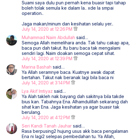
Suami saya dulu pun pernah kena buasir tapi tahap
boleh tolak semula ke dalam la.. xde la smpai
operation..
Jaga makan/minum dan kesihatan selalu yer..
July 14, 2020 at 12:26 PM
Muhammad Naim Abdullah
said…
Semoga Allah memelihara anda. Tak tahu cakap apa,
baca pun dah takut. Itu baru baca tak mengalami
sendiri lagi. Naim doakan semoga cepat sihat.
July 14, 2020 at 12:39 PM
Marina Bashah
said…
Ya Allah seramnye baca. Kuatnye awak dapat
bertahan. Takut nak beranak lagi bila baca ni
July 14, 2020 at 3:14 PM
Lya Akif Imtiyaz
said…
Ya Alah takleh nak bayang dah sakitnya bila takde
bius kan. Tabahnya Ena. Alhamdulillah sekarang dah
sihat kan Ena. Jaga kesihatan ya agar buasir tak
berulang.
July 14, 2020 at 4:12 PM
Seri Kandi Tanah Jauhar
said…
Rasa berpusing2 hujung usus akk baca pengalaman
Ena ni lagi2 selepas pembedahan tu. Ya Allah,