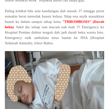
buasir semakin teruk. Terpaksa ambil cuti tanpa gaji.
Paling kritikal bila usia kandungan dah masuk 37 minggu perut
semakin berat menolak buasir keluar. Silap ena asyik masukkan
buasir ke dalam sampai tahap kena
"THROMBOSIS" (Darah
beku)
. Sakit dia setiap saat macam nak mati !!! Emergency ke
Hospital Pontian doktor tengok dah jadi darah beku warna biru.
Emergency naik ambulans terus hantar ke HSA (Hospital
Sultanah Aminah), Johor Bahru.