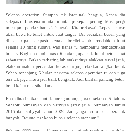
Selepas operation. Sumpah tak larat nak bangun, Kesan dia
selepas di bius ena muntah-muntah je kepala pening. Masa pergi
toilet pon pendarahan tak banyak. Kira terkawal. Lepastu nurse
akan bawa ke toilet untuk buat tangas. Dia sediakan besen yang
di isi air panas lepastu kenalah berdiri sambil rendahkan lutut
selama 10 minit supaya wap panas tu membantu mengecutkan
buasir. Bagi ena amil masa 6 bulan juga nak betul-betul sihat
sebenarnya. Bukan terbaring lah maksudnya elakkan travel jauh,
elakkan makan pedas dan keras dan juga elakkan angkat berat.
Sebab sepanjang 6 bulan pertama selepas operation tu ada juga
ena tak jaga mesti jadi balik bengkak. Jadi biarlah pantang betul-
betul kalau nak sihat lama.
Ena dinasihatkan untuk mengandung jarak selama 5 tahun.
Sebabtu Sumayyah dan Safiyyah jarak jauh. Sumayyah tahun
2015 dan Safiyyah tahun 2020. Jadi jangan suruh ena beranak
banyak. Trauma taw kena buasir selepas meneran!!
Sekarang???? yaa..still kena semula tapi tak teruk macam dulu.