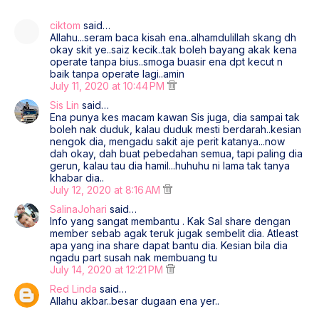
ciktom
said…
Allahu...seram baca kisah ena..alhamdulillah skang dh
okay skit ye..saiz kecik..tak boleh bayang akak kena
operate tanpa bius..smoga buasir ena dpt kecut n
baik tanpa operate lagi..amin
July 11, 2020 at 10:44 PM
Sis Lin
said…
Ena punya kes macam kawan Sis juga, dia sampai tak
boleh nak duduk, kalau duduk mesti berdarah..kesian
nengok dia, mengadu sakit aje perit katanya...now
dah okay, dah buat pebedahan semua, tapi paling dia
gerun, kalau tau dia hamil...huhuhu ni lama tak tanya
khabar dia..
July 12, 2020 at 8:16 AM
SalinaJohari
said…
Info yang sangat membantu . Kak Sal share dengan
member sebab agak teruk jugak sembelit dia. Atleast
apa yang ina share dapat bantu dia. Kesian bila dia
ngadu part susah nak membuang tu
July 14, 2020 at 12:21 PM
Red Linda
said…
Allahu akbar..besar dugaan ena yer..