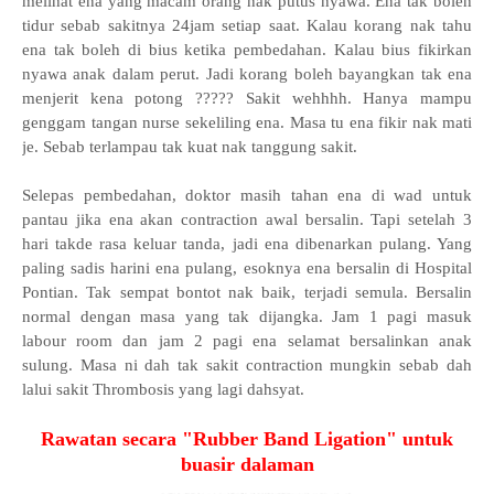
melihat ena yang macam orang nak putus nyawa. Ena tak boleh
tidur sebab sakitnya 24jam setiap saat. Kalau korang nak tahu
ena tak boleh di bius ketika pembedahan. Kalau bius fikirkan
nyawa anak dalam perut. Jadi korang boleh bayangkan tak ena
menjerit kena potong ????? Sakit wehhhh. Hanya mampu
genggam tangan nurse sekeliling ena. Masa tu ena fikir nak mati
je. Sebab terlampau tak kuat nak tanggung sakit.
Selepas pembedahan, doktor masih tahan ena di wad untuk
pantau jika ena akan contraction awal bersalin. Tapi setelah 3
hari takde rasa keluar tanda, jadi ena dibenarkan pulang. Yang
paling sadis harini ena pulang, esoknya ena bersalin di Hospital
Pontian. Tak sempat bontot nak baik, terjadi semula. Bersalin
normal dengan masa yang tak dijangka. Jam 1 pagi masuk
labour room dan jam 2 pagi ena selamat bersalinkan anak
sulung. Masa ni dah tak sakit contraction mungkin sebab dah
lalui sakit Thrombosis yang lagi dahsyat.
Rawatan secara "Rubber Band Ligation" untuk
buasir dalaman