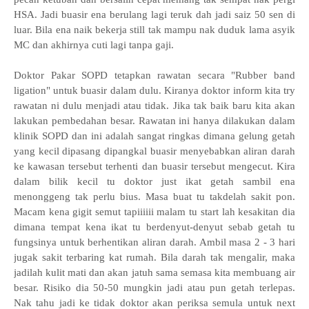
HSA. Jadi buasir ena berulang lagi teruk dah jadi saiz 50 sen di
luar. Bila ena naik bekerja still tak mampu nak duduk lama asyik
MC dan akhirnya cuti lagi tanpa gaji.
Doktor Pakar SOPD tetapkan rawatan secara "Rubber band
ligation" untuk buasir dalam dulu. Kiranya doktor inform kita try
rawatan ni dulu menjadi atau tidak. Jika tak baik baru kita akan
lakukan pembedahan besar. R
awatan ini hanya dilakukan dalam
klinik SOPD dan ini adalah sangat ringkas dimana gelung getah
yang kecil dipasang dipangkal buasir menyebabkan aliran darah
ke kawasan tersebut terhenti dan buasir tersebut mengecut. Kira
dalam bilik kecil tu doktor just ikat getah sambil ena
menonggeng tak perlu bius. Masa buat tu takdelah sakit pon.
Macam kena gigit semut tapiiiiii malam tu start lah kesakitan dia
dimana tempat kena ikat tu berdenyut-denyut sebab getah tu
fungsinya untuk berhentikan aliran darah. Ambil masa 2 - 3 hari
jugak sakit terbaring kat rumah. Bila darah tak mengalir, maka
jadilah kulit mati dan akan jatuh sama semasa kita membuang air
besar. Risiko dia 50-50 mungkin jadi atau pun getah terlepas.
Nak tahu jadi ke tidak doktor akan periksa semula untuk next