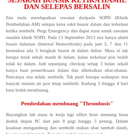
SEJARAH BUASIR KETIKA HAMIL
DAN SELEPAS BERSALIN
Ena mula mendapatkan rawatan daripada SOPD (Klinik
Pembedahan AM) selepas kena sakit buasir dalam dan terkeluar
ketika sembelit. Pergi Emergency dan dapat surat untuk rawatan
susulan klinik SOPD. Pada 13 September 2013 ena hanya alami
buasir dalaman (Internal Hemorrhoids) pada jam 3, 7 dan 11
bermakna ada 3 bengkak buasir di dalam dubur. Masa ni tak
berapa teruk sebab masih di dalam. kalau terkeluar pon boleh
tolak ke dalam. Jadi sepanjang checkup setiap 3 bulan sekali
hanya buat pemeriksaan dalam dan dibekalkan ubat-ubatan.
Puncanya ena selalu sembelit. Tak pasti kenapa walaupun ena
banyak minum air pon tetap sembelit. Kadang 3 hingga 4 hari
baru boleh membuang.
Pembedahan membuang "Thrombosis"
Bayangkan lah masa tu kerja lagi office hour memang kena
duduk depan PC dari jam 8 pagi hingga 5 petang. Dalam
keadaan mengandung dan sembelit makan ubat tambah darah,