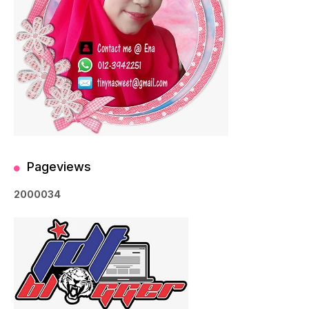
Pageviews
2
0
0
0
0
3
4