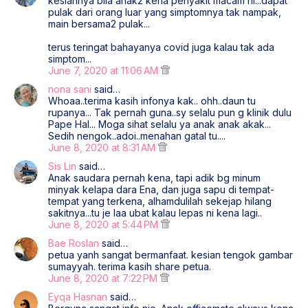
kesiannya bila anak2 kena penyakit macam ni...dapat
pulak dari orang luar yang simptomnya tak nampak,
main bersama2 pulak...
terus teringat bahayanya covid juga kalau tak ada
simptom...
June 7, 2020 at 11:06 AM
nona sani
said…
Whoaa..terima kasih infonya kak.. ohh..daun tu
rupanya... Tak pernah guna..sy selalu pun g klinik dulu
Pape Hal... Moga sihat selalu ya anak anak akak...
Sedih nengok..adoi..menahan gatal tu....
June 8, 2020 at 8:31 AM
Sis Lin
said…
Anak saudara pernah kena, tapi adik bg minum
minyak kelapa dara Ena, dan juga sapu di tempat-
tempat yang terkena, alhamdulilah sekejap hilang
sakitnya...tu je laa ubat kalau lepas ni kena lagi..
June 8, 2020 at 5:44 PM
Bae Roslan
said…
petua yanh sangat bermanfaat. kesian tengok gambar
sumayyah. terima kasih share petua.
June 8, 2020 at 7:22 PM
Eyqa Hasnan
said…