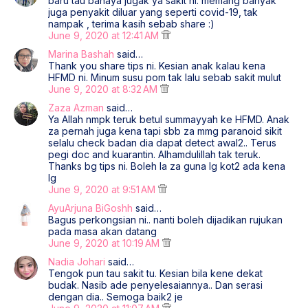
baru tau bahaya jugak ya sakit ni. memang banyak
juga penyakit diluar yang seperti covid-19, tak
nampak , terima kasih sebab share :)
June 9, 2020 at 12:41 AM
Marina Bashah
said…
Thank you share tips ni. Kesian anak kalau kena
HFMD ni. Minum susu pom tak lalu sebab sakit mulut
June 9, 2020 at 8:32 AM
Zaza Azman
said…
Ya Allah nmpk teruk betul summayyah ke HFMD. Anak
za pernah juga kena tapi sbb za mmg paranoid sikit
selalu check badan dia dapat detect awal2.. Terus
pegi doc and kuarantin. Alhamdulillah tak teruk.
Thanks bg tips ni. Boleh la za guna lg kot2 ada kena
lg
June 9, 2020 at 9:51 AM
AyuArjuna BiGoshh
said…
Bagus perkongsian ni.. nanti boleh dijadikan rujukan
pada masa akan datang
June 9, 2020 at 10:19 AM
Nadia Johari
said…
Tengok pun tau sakit tu. Kesian bila kene dekat
budak. Nasib ade penyelesaiannya.. Dan serasi
dengan dia.. Semoga baik2 je