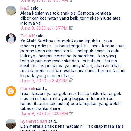
June 9, 2020 at 11:07 AM
Ika.S
said…
Alaaa kesiannya tgk anak sis. Semoga sentiasa
diberikan kesihatan yang baik. terimakasih juga atas
infonya ya
June 9, 2020 at 4:07 PM
Tini Alif
said…
Ya Allah! Sedihnya tengok kesan lepuh tu... rasa
macam pedih je... tu baru tengok tu... anak kedua saya
pernah kena ekzema teruk... melepuh camni la dulu
kulitnya... sampai merening kemerahan... kita yang
tengok pun dah rasa sakit dah... huhuhuhu... terima
kasih di atas petuanya ya... insyaAllah, akan amalkan
apabila perlu dan war-warkan maklumat bermanfaat ini
kepada yang memerlukan...
June 9, 2020 at 8:47 PM
Izaramli
said…
alaaa kesiannya tengok anak tu. Iza takleh la tengok
macam ni. tapi ni info yang bagus. in future kalau
terjadi (tapi mintak jauhla) ada la rujukan yang boleh
dibaca. thanks share.
June 9, 2020 at 10:01 PM
Syamimi Saad
said…
Dah merasa anak kena macam ni. Tak silap masa zara