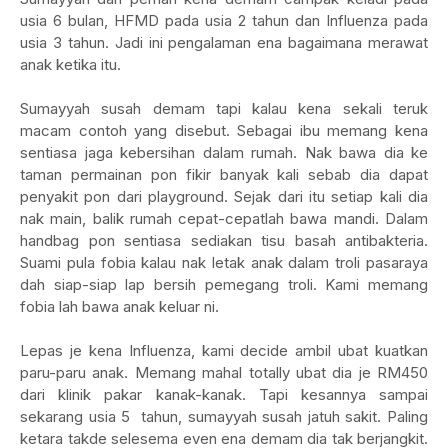
usia 6 bulan, HFMD pada usia 2 tahun dan Influenza pada
usia 3 tahun. Jadi ini pengalaman ena bagaimana merawat
anak ketika itu.
Sumayyah susah demam tapi kalau kena sekali teruk
macam contoh yang disebut. Sebagai ibu memang kena
sentiasa jaga kebersihan dalam rumah. Nak bawa dia ke
taman permainan pon fikir banyak kali sebab dia dapat
penyakit pon dari playground.
Sejak dari itu setiap kali dia
nak main, balik rumah cepat-cepatlah bawa mandi. Dalam
handbag pon sentiasa sediakan tisu basah antibakteria.
Suami pula fobia kalau nak letak anak dalam troli pasaraya
dah siap-siap lap bersih pemegang troli. Kami memang
fobia lah bawa anak keluar ni.
Lepas je kena Influenza, kami decide ambil ubat kuatkan
paru-paru anak. Memang mahal totally ubat dia je RM450
dari klinik pakar kanak-kanak. Tapi kesannya sampai
sekarang usia 5 tahun, sumayyah susah jatuh sakit. Paling
ketara takde selesema even ena demam dia tak berjangkit.