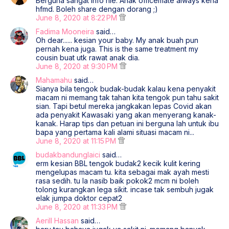
Berguna sangat info nie. Anak officemate always kena
hfmd. Boleh share dengan dorang ;)
June 8, 2020 at 8:22 PM
Fadima Mooneira
said…
Oh dear...... kesian your baby. My anak buah pun
pernah kena juga. This is the same treatment my
cousin buat utk rawat anak dia.
June 8, 2020 at 9:30 PM
Mahamahu
said…
Sianya bila tengok budak-budak kalau kena penyakit
macam ni memang tak tahan kita tengok pun tahu sakit
sian. Tapi betul mereka jangkakan lepas Covid akan
ada penyakit Kawasaki yang akan menyerang kanak-
kanak. Harap tips dan petuan ini berguna lah untuk ibu
bapa yang pertama kali alami situasi macam ni...
June 8, 2020 at 11:15 PM
budakbandunglaici
said…
erm kesian BBL tengok budak2 kecik kulit kering
mengelupas macam tu. kita sebagai mak ayah mesti
rasa sedih. tu la nasib baik pokok2 mcm ni boleh
tolong kurangkan lega sikit. incase tak sembuh jugak
elak jumpa doktor cepat2
June 8, 2020 at 11:33 PM
Aerill Hassan
said…