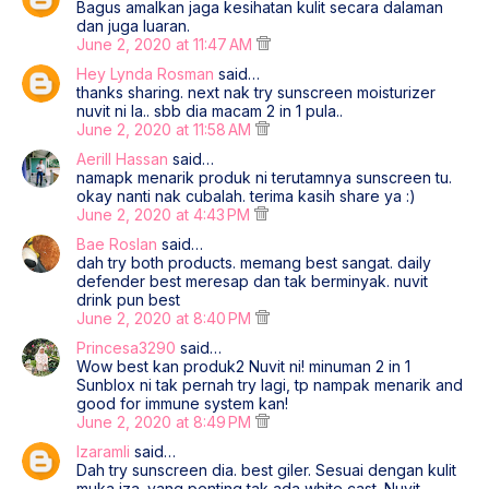
Bagus amalkan jaga kesihatan kulit secara dalaman
dan juga luaran.
June 2, 2020 at 11:47 AM
Hey Lynda Rosman
said…
thanks sharing. next nak try sunscreen moisturizer
nuvit ni la.. sbb dia macam 2 in 1 pula..
June 2, 2020 at 11:58 AM
Aerill Hassan
said…
namapk menarik produk ni terutamnya sunscreen tu.
okay nanti nak cubalah. terima kasih share ya :)
June 2, 2020 at 4:43 PM
Bae Roslan
said…
dah try both products. memang best sangat. daily
defender best meresap dan tak berminyak. nuvit
drink pun best
June 2, 2020 at 8:40 PM
Princesa3290
said…
Wow best kan produk2 Nuvit ni! minuman 2 in 1
Sunblox ni tak pernah try lagi, tp nampak menarik and
good for immune system kan!
June 2, 2020 at 8:49 PM
Izaramli
said…
Dah try sunscreen dia. best giler. Sesuai dengan kulit
muka iza. yang penting tak ada white cast. Nuvit