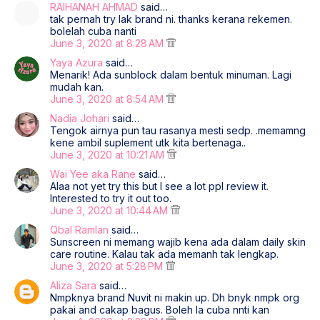
RAIHANAH AHMAD
said…
tak pernah try lak brand ni. thanks kerana rekemen.
bolelah cuba nanti
June 3, 2020 at 8:28 AM
Yaya Azura
said…
Menarik! Ada sunblock dalam bentuk minuman. Lagi
mudah kan.
June 3, 2020 at 8:54 AM
Nadia Johari
said…
Tengok airnya pun tau rasanya mesti sedp. .memamng
kene ambil suplement utk kita bertenaga..
June 3, 2020 at 10:21 AM
Wai Yee aka Rane
said…
Alaa not yet try this but I see a lot ppl review it.
Interested to try it out too.
June 3, 2020 at 10:44 AM
Qbal Ramlan
said…
Sunscreen ni memang wajib kena ada dalam daily skin
care routine. Kalau tak ada memanh tak lengkap.
June 3, 2020 at 5:28 PM
Aliza Sara
said…
Nmpknya brand Nuvit ni makin up. Dh bnyk nmpk org
pakai and cakap bagus. Boleh la cuba nnti kan