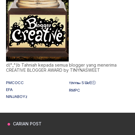
d(^_^)b Tahniah kepada semua blogger yang menerima
CREATIVE BLOGGER AWARD by TINYNASWEET
PMCOCC
ᴛɪɴʏ𝐧𝒶Ｓᗯ𝐞ᗴⓣ
EFA
RMPC
NINJABOYz
CARIAN POST