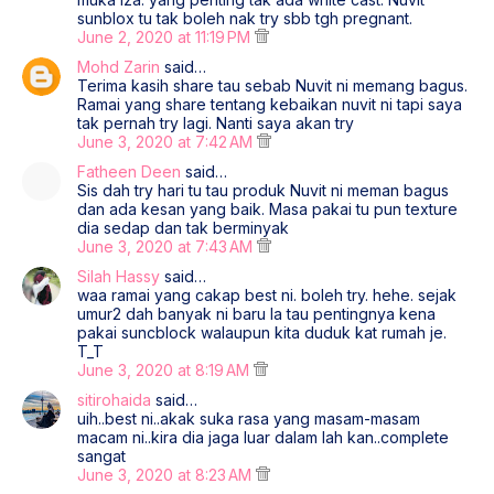
sunblox tu tak boleh nak try sbb tgh pregnant.
June 2, 2020 at 11:19 PM
Mohd Zarin
said…
Terima kasih share tau sebab Nuvit ni memang bagus.
Ramai yang share tentang kebaikan nuvit ni tapi saya
tak pernah try lagi. Nanti saya akan try
June 3, 2020 at 7:42 AM
Fatheen Deen
said…
Sis dah try hari tu tau produk Nuvit ni meman bagus
dan ada kesan yang baik. Masa pakai tu pun texture
dia sedap dan tak berminyak
June 3, 2020 at 7:43 AM
Silah Hassy
said…
waa ramai yang cakap best ni. boleh try. hehe. sejak
umur2 dah banyak ni baru la tau pentingnya kena
pakai suncblock walaupun kita duduk kat rumah je.
T_T
June 3, 2020 at 8:19 AM
sitirohaida
said…
uih..best ni..akak suka rasa yang masam-masam
macam ni..kira dia jaga luar dalam lah kan..complete
sangat
June 3, 2020 at 8:23 AM