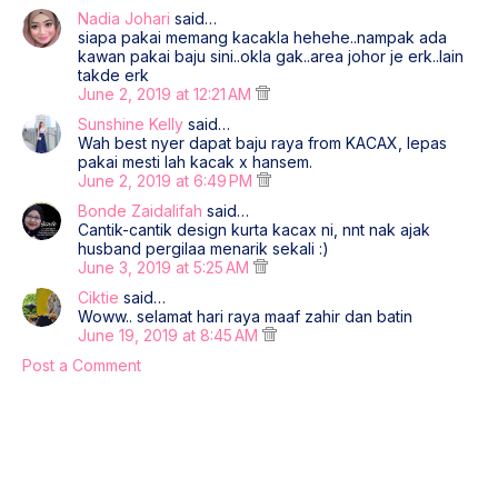
Nadia Johari
said…
siapa pakai memang kacakla hehehe..nampak ada
kawan pakai baju sini..okla gak..area johor je erk..lain
takde erk
June 2, 2019 at 12:21 AM
Sunshine Kelly
said…
Wah best nyer dapat baju raya from KACAX, lepas
pakai mesti lah kacak x hansem.
June 2, 2019 at 6:49 PM
Bonde Zaidalifah
said…
Cantik-cantik design kurta kacax ni, nnt nak ajak
husband pergilaa menarik sekali :)
June 3, 2019 at 5:25 AM
Ciktie
said…
Woww.. selamat hari raya maaf zahir dan batin
June 19, 2019 at 8:45 AM
Post a Comment