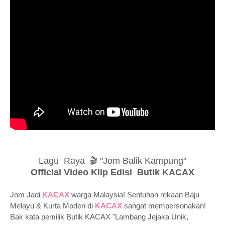
Lagu Raya 🎬 "Jom Balik Kampung"
Official Video Klip Edisi Butik KACAX
Jom Jadi
KACAX
warga Malaysia! Sentuhan rekaan Baju
Melayu & Kurta Moden di
KACAX
sangat mempersonakan!
Bak kata pemilik Butik KACAX "Lambang Jejaka Unik,