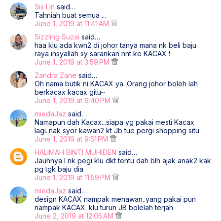
Sis Lin
said…
Tahniah buat semua ...
June 1, 2019 at 11:41 AM
Sizzling Suzai
said…
haa klu ada kwn2 di johor tanya mana nk beli baju
raya insyallah sy sarankan nnt ke KACAX !
June 1, 2019 at 3:59 PM
Zandra Zane
said…
Oh nama butik ni KACAX ya. Orang johor boleh lah
berkacax kacax gitu~
June 1, 2019 at 6:40 PM
miedaJaz
said…
Namapun dah Kacax...siapa yg pakai mesti Kacax
lagi..nak syor kawan2 kt Jb tue pergi shopping situ
June 1, 2019 at 9:51 PM
HALIMAH BINTI MUHIDEN
said…
Jauhnya l nk pegi klu dkt tentu dah blh ajak anak2 kak
pg tgk baju dia
June 1, 2019 at 11:59 PM
miedaJaz
said…
design KACAX nampak menawan..yang pakai pun
nampak KACAX. klu turun JB bolelah terjah
June 2, 2019 at 12:05 AM