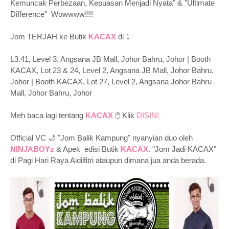
Kemuncak Perbezaan, Kepuasan Menjadi Nyata" & "Ultimate
Difference" Wowwww!!!!
Jom TERJAH ke Butik
KACAX
di ⤵
L3.41, Level 3, Angsana JB Mall, Johor Bahru, Johor | Booth
KACAX, Lot 23 & 24, Level 2, Angsana JB Mall, Johor Bahru,
Johor | Booth KACAX, Lot 27, Level 2, Angsana Johor Bahru
Mall, Johor Bahru, Johor
Meh baca lagi tentang
KACAX
🖱 Klik
DISINI
Official VC 🌙 "Jom Balik Kampung" nyanyian duo oleh
NINJABOYz
& Apek edisi Butik
KACAX
. "Jom Jadi KACAX"
di Pagi Hari Raya Aidilfitri ataupun dimana jua anda berada.