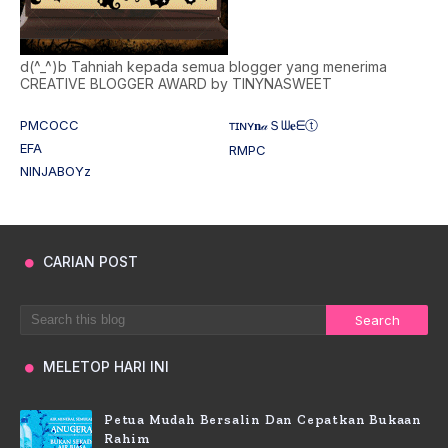
d(^_^)b Tahniah kepada semua blogger yang menerima
CREATIVE BLOGGER AWARD by TINYNASWEET
PMCOCC
ᴛɪɴʏ𝐧𝒶Ｓᗯ𝐞ᗴⓣ
EFA
RMPC
NINJABOYz
CARIAN POST
MELETOP HARI INI
Petua Mudah Bersalin Dan Cepatkan Bukaan
Rahim