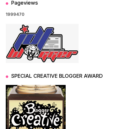
Pageviews
1
9
9
9
4
7
0
SPECIAL CREATIVE BLOGGER AWARD