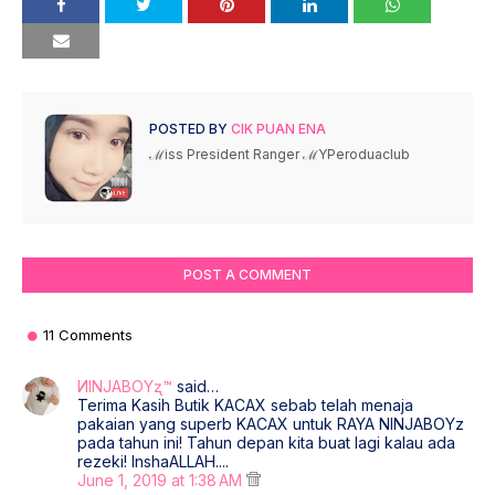
POSTED BY
CIK PUAN ENA
ℳiss President Ranger ℳYPeroduaclub
POST A COMMENT
11 Comments
ИINJAΒOYʐ™
said…
Terima Kasih Butik KACAX sebab telah menaja
pakaian yang superb KACAX untuk RAYA NINJABOYz
pada tahun ini! Tahun depan kita buat lagi kalau ada
rezeki! InshaALLAH....
June 1, 2019 at 1:38 AM