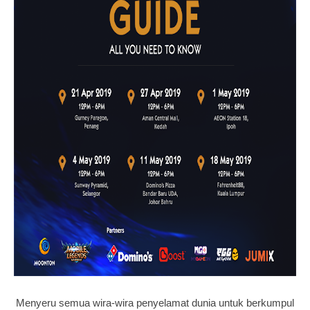
Menyeru semua wira-wira penyelamat dunia untuk berkumpul