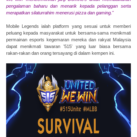
pengalaman baharu dan menarik kepada pelanggan serta
merapatkan silaturrahim menerusi pizza dan gaming."
Mobile Legends ialah platform yang sesuai untuk memberi
peluang kepada masyarakat untuk bersama-sama menikmati
permainan esports kegemaran mereka dan rakyat Malaysia
dapat menikmati tawaran '515' yang luar biasa bersama
rakan-rakan dan orang tersayang di dalam kempen ini.