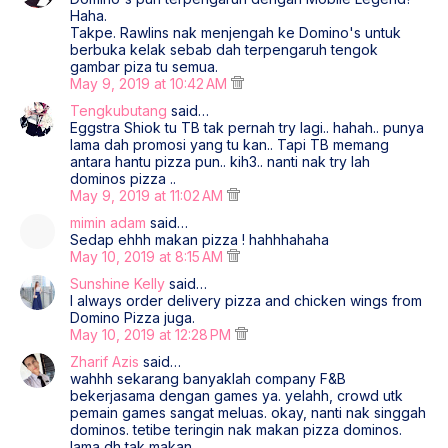
Haha.
Takpe. Rawlins nak menjengah ke Domino's untuk
berbuka kelak sebab dah terpengaruh tengok
gambar piza tu semua.
May 9, 2019 at 10:42 AM
Tengkubutang
said…
Eggstra Shiok tu TB tak pernah try lagi.. hahah.. punya
lama dah promosi yang tu kan.. Tapi TB memang
antara hantu pizza pun.. kih3.. nanti nak try lah
dominos pizza ..
May 9, 2019 at 11:02 AM
mimin adam
said…
Sedap ehhh makan pizza ! hahhhahaha
May 10, 2019 at 8:15 AM
Sunshine Kelly
said…
I always order delivery pizza and chicken wings from
Domino Pizza juga.
May 10, 2019 at 12:28 PM
Zharif Azis
said…
wahhh sekarang banyaklah company F&B
bekerjasama dengan games ya. yelahh, crowd utk
pemain games sangat meluas. okay, nanti nak singgah
dominos. tetibe teringin nak makan pizza dominos.
lama dh tak makan