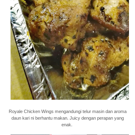
Royale Chicken Wings mengandungi telur masin dan aroma
daun kari ni berhantu makan. Juicy dengan perapan yang
enak.