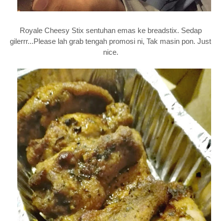
Royale Cheesy Stix sentuhan emas ke breadstix. Sedap
gilerrr...Please lah grab tengah promosi ni, Tak masin pon. Just
nice.