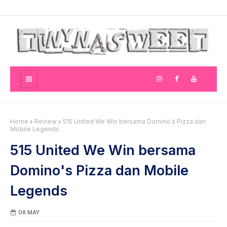
Home
Review
515 United We Win bersama Domino's Pizza dan
Mobile Legends
515 United We Win bersama
Domino's Pizza dan Mobile
Legends
08 MAY