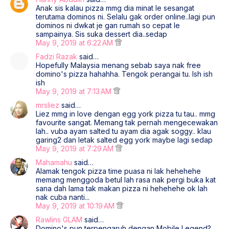
Anak sis kalau pizza mmg dia minat le sesangat
terutama dominos ni. Selalu gak order online..lagi pun
dominos ni dwkat je gan rumah so cepat le
sampainya. Sis suka dessert dia..sedap
May 9, 2019 at 6:22 AM
Fadzi Razak
said…
Hopefully Malaysia menang sebab saya nak free
domino's pizza hahahha. Tengok perangai tu. Ish ish
ish
May 9, 2019 at 7:13 AM
mrsliez
said…
Liez mmg in love dengan egg york pizza tu tau.. mmg
favourite sangat. Memang tak pernah mengecewakan
lah.. vuba ayam salted tu ayam dia agak soggy.. klau
garing2 dan letak salted egg york maybe lagi sedap
May 9, 2019 at 7:29 AM
Mahamahu
said…
Alamak tengok pizza time puasa ni lak hehehehe
memang menggoda betul lah rasa nak pergi buka kat
sana dah lama tak makan pizza ni hehehehe ok lah
nak cuba nanti...
May 9, 2019 at 10:19 AM
Rawlins GLAM
said…
Domino's pun terpengaruh dengan Mobile Legend?