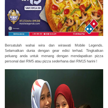
Bersatulah wahai wira dan wirawati Mobile Legends.
Selamatkan dunia dengan gear edisi terhad. Tingkatkan
peluang anda untuk menang dengan mendapatkan pizza
personal dari RM5 atau pizza sederhana dari RM15 harini !