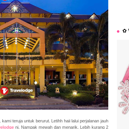
✿ 
kami teruja untuk berurut. Letihh haii lalui perjalanan jauh
velodge
ni. Nampak mewah dan menarik. Lebih kurang 2