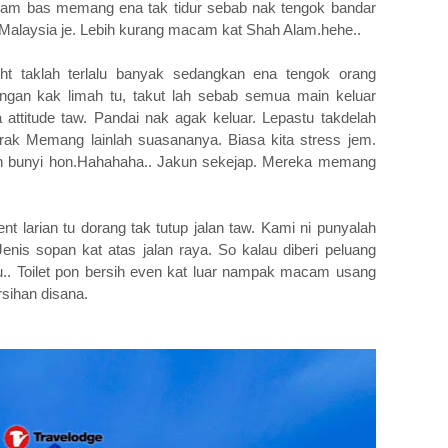
lam bas memang ena tak tidur sebab nak tengok bandar
alaysia je. Lebih kurang macam kat Shah Alam.hehe..
ght taklah terlalu banyak sedangkan ena tengok orang
ngan kak limah tu, takut lah sebab semua main keluar
attitude taw. Pandai nak agak keluar. Lepastu takdelah
gerak Memang lainlah suasananya. Biasa kita stress jem.
ngan bunyi hon.Hahahaha.. Jakun sekejap. Mereka memang
 larian tu dorang tak tutup jalan taw. Kami ni punyalah
 Jenis sopan kat atas jalan raya. So kalau diberi peluang
.. Toilet pon bersih even kat luar nampak macam usang
sihan disana.