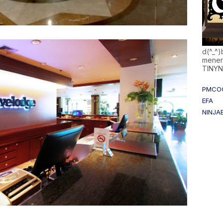
d(^_^
mener
TINY
PMCO
EFA
NINJA