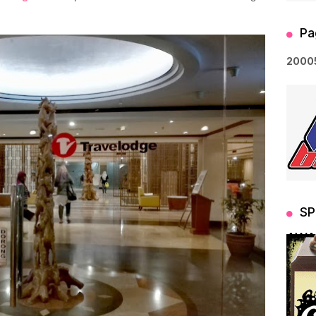
Pa
2
0
0
0
SP
AWA