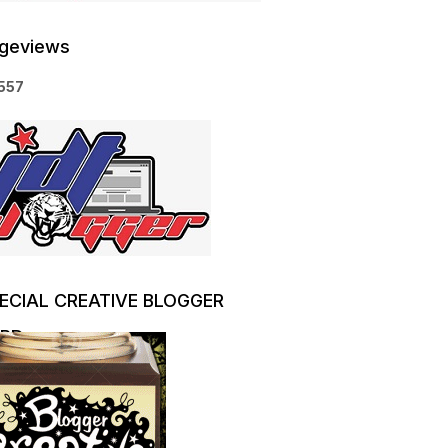
geviews
5
5
7
ECIAL CREATIVE BLOGGER
RD