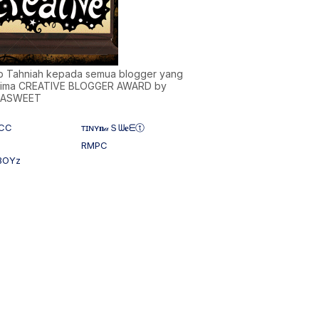
)b Tahniah kepada semua blogger yang
ima CREATIVE BLOGGER AWARD by
NASWEET
CC
ᴛɪɴʏ𝐧𝒶Ｓᗯ𝐞ᗴⓣ
RMPC
BOYz