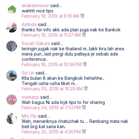
anakdenesor
said…
wahhh nice tips
February 19, 2019 at 8:10 AM
Azlinda
said…
thanks for info akk ada plan juga nak ke Bankok
February 19, 2019 at 11:47 AM
Sunah Sakura
said…
teringin jugak nak ke thailand ni...takk kira lah area
mana pun...last pergi dulu pattaya je sebab ade
conference..
February 19, 2019 at 10:36 PM
Sis Lin
said…
KIta bulan 8 akan ke Bangkok hehehhe..
Tengah usha-usha tiket ni...
February 20, 2019 at 10:29 AM
mamapp
said…
Wah bagus Ni ada byk tips to for sharing
February 24, 2019 at 7:52 PM
Mrs Pip
said…
Wah, menariknya chatuchak tu ... Rambang mata nak
beli brg kat sana kan..
February 25, 2019 at 4:26 PM