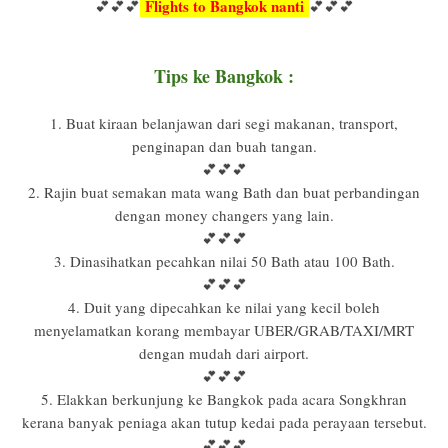
Flights to Bangkok nanti
💕💕💕
💕💕💕
Tips ke Bangkok :
1. Buat kiraan belanjawan dari segi makanan, transport,
penginapan dan buah tangan.
💕💕💕
2. Rajin buat semakan mata wang Bath dan buat perbandingan
dengan money changers yang lain.
💕💕💕
3. Dinasihatkan pecahkan nilai 50 Bath atau 100 Bath.
💕💕💕
4. Duit yang dipecahkan ke nilai yang kecil boleh
menyelamatkan korang membayar UBER/GRAB/TAXI/MRT
dengan mudah dari airport.
💕💕💕
5. Elakkan berkunjung ke Bangkok pada acara Songkhran
kerana banyak peniaga akan tutup kedai pada perayaan tersebut.
💕💕💕