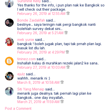
Sunshine Kelly
said…
Yes thanks for the info, i pun plan nak ke Bangkok so
I will check out their package.
February 26, 2019 at 12:55 AM
Bonde Zaidalifah
said…
bestnye... saya teringin nak pergi bangkok nanti
bolehlah survey dekat sini...
February 26, 2019 at 5:21 AM
mek yunie
said…
bangkok ! boleh jugak plan, tapi tak prnah plan lagi.
masuk list dlu lah.
February 26, 2019 at 4:29 PM
tininez.com
said…
Inshallah kalau di murahkan rezeki jalan2 ke sana..
February 27, 2019 at 10:03 AM
ejulz
said…
wahhh.. menarik ni :)
March 8, 2019 at 10:58 AM
Siti Yang Menaip
said…
menarik juga dealnya. tak pernah lagi plan ke
Bangkok.. one day insyallah..
March 21, 2019 at 11:59 AM
Post a Comment