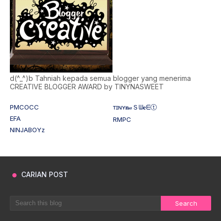
d(^_^)b Tahniah kepada semua blogger yang menerima
CREATIVE BLOGGER AWARD by TINYNASWEET
PMCOCC
ᴛɪɴʏ𝐧𝒶Ｓᗯ𝐞ᗴⓣ
EFA
RMPC
NINJABOYz
CARIAN POST