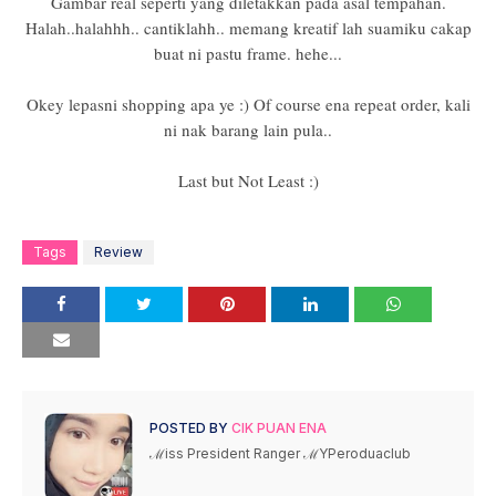
Gambar real seperti yang diletakkan pada asal tempahan.
Halah..halahhh.. cantiklahh.. memang kreatif lah suamiku cakap
buat ni pastu frame. hehe...
Okey lepasni shopping apa ye :) Of course ena repeat order, kali
ni nak barang lain pula..
Last but Not Least :)
Tags
Review
POSTED BY
CIK PUAN ENA
ℳiss President Ranger ℳYPeroduaclub