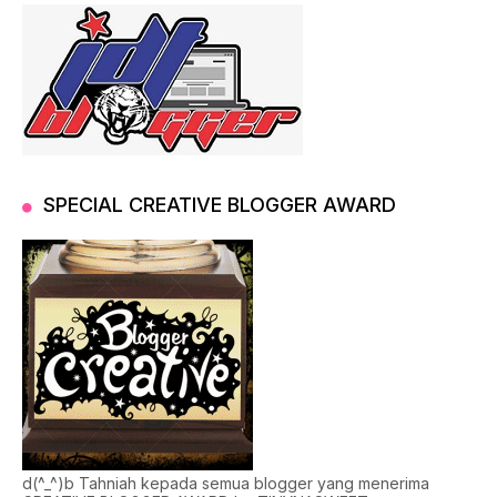
SPECIAL CREATIVE BLOGGER AWARD
d(^_^)b Tahniah kepada semua blogger yang menerima