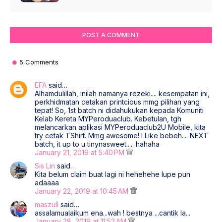
POST A COMMENT
5 Comments
EFA
said…
Alhamdulillah, inilah namanya rezeki.... kesempatan ini,
perkhidmatan cetakan printcious mmg pilihan yang
tepat! So, 1st batch ni didahukukan kepada Komuniti
Kelab Kereta MYPeroduaclub. Kebetulan, tgh
melancarkan aplikasi MYPeroduaclub2U Mobile, kita
try cetak TShirt. Mmg awesome! I Like bebeh.... NEXT
batch, it up to u tinynasweet..... hahaha
January 21, 2019 at 5:40 PM
Sis Lin
said…
Kita belum claim buat lagi ni hehehehe lupe pun
adaaaa
January 22, 2019 at 10:45 AM
maszull
said…
assalamualaikum ena...wah ! bestnya ...cantik la...
January 28, 2019 at 11:52 AM