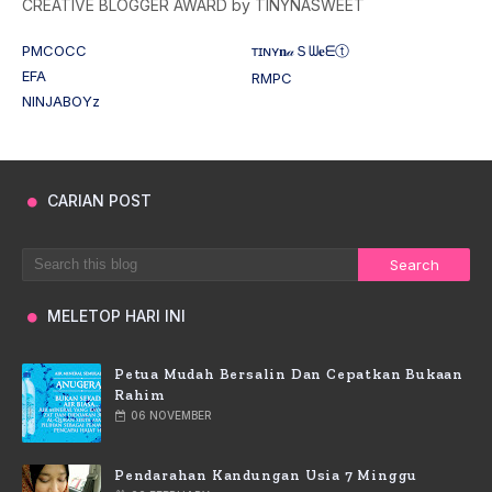
CREATIVE BLOGGER AWARD by TINYNASWEET
PMCOCC
ᴛɪɴʏ𝐧𝒶Ｓᗯ𝐞ᗴⓣ
EFA
RMPC
NINJABOYz
CARIAN POST
MELETOP HARI INI
Petua Mudah Bersalin Dan Cepatkan Bukaan
Rahim
06 NOVEMBER
Pendarahan Kandungan Usia 7 Minggu