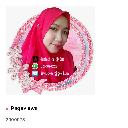
Pageviews
2
0
0
0
0
7
3