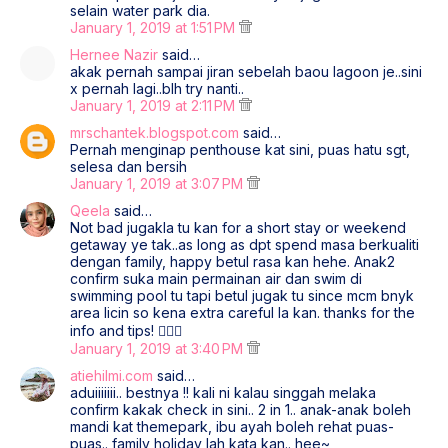
selain water park dia.
January 1, 2019 at 1:51 PM
Hernee Nazir
said…
akak pernah sampai jiran sebelah baou lagoon je..sini
x pernah lagi..blh try nanti..
January 1, 2019 at 2:11 PM
mrschantek.blogspot.com
said…
Pernah menginap penthouse kat sini, puas hatu sgt,
selesa dan bersih
January 1, 2019 at 3:07 PM
Qeela
said…
Not bad jugakla tu kan for a short stay or weekend
getaway ye tak..as long as dpt spend masa berkualiti
dengan family, happy betul rasa kan hehe. Anak2
confirm suka main permainan air dan swim di
swimming pool tu tapi betul jugak tu since mcm bnyk
area licin so kena extra careful la kan. thanks for the
info and tips! 👍🏿😁
January 1, 2019 at 3:40 PM
atiehilmi.com
said…
aduiiiiiii.. bestnya !! kali ni kalau singgah melaka
confirm kakak check in sini.. 2 in 1.. anak-anak boleh
mandi kat themepark, ibu ayah boleh rehat puas-
puas.. family holiday lah kata kan.. hee~