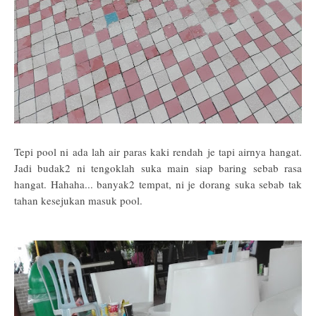
Tepi pool ni ada lah air paras kaki rendah je tapi airnya hangat.
Jadi budak2 ni tengoklah suka main siap baring sebab rasa
hangat. Hahaha... banyak2 tempat, ni je dorang suka sebab tak
tahan kesejukan masuk pool.