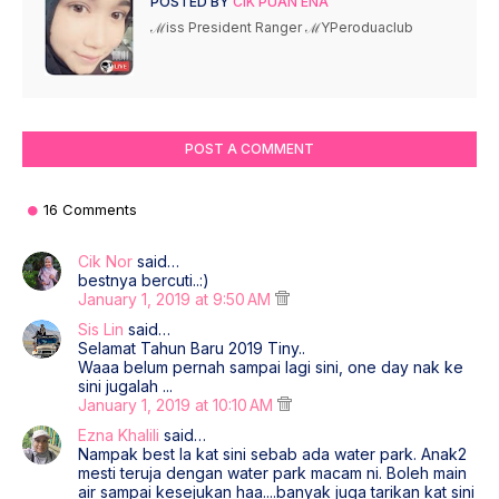
POSTED BY
CIK PUAN ENA
ℳiss President Ranger ℳYPeroduaclub
POST A COMMENT
16 Comments
Cik Nor
said…
bestnya bercuti..:)
January 1, 2019 at 9:50 AM
Sis Lin
said…
Selamat Tahun Baru 2019 Tiny..
Waaa belum pernah sampai lagi sini, one day nak ke
sini jugalah ...
January 1, 2019 at 10:10 AM
Ezna Khalili
said…
Nampak best la kat sini sebab ada water park. Anak2
mesti teruja dengan water park macam ni. Boleh main
air sampai kesejukan haa....banyak juga tarikan kat sini