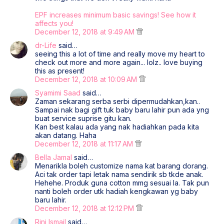
EPF increases minimum basic savings! See how it
affects you!
December 12, 2018 at 9:49 AM
dr-Life
said…
seeing this a lot of time and really move my heart to
check out more and more again... lolz.. love buying
this as present!
December 12, 2018 at 10:09 AM
Syamimi Saad
said…
Zaman sekarang serba serbi dipermudahkan,kan..
Sampai nak bagi gift tuk baby baru lahir pun ada yng
buat service suprise gitu kan.
Kan best kalau ada yang nak hadiahkan pada kita
akan datang. Haha
December 12, 2018 at 11:17 AM
Bella Jamal
said…
Menarikla boleh customize nama kat barang dorang.
Aci tak order tapi letak nama sendirik sb tkde anak.
Hehehe. Produk guna cotton mmg sesuai la. Tak pun
nanti boleh order utk hadiah kengkawan yg baby
baru lahir.
December 12, 2018 at 12:12 PM
Rini Ismail
said…