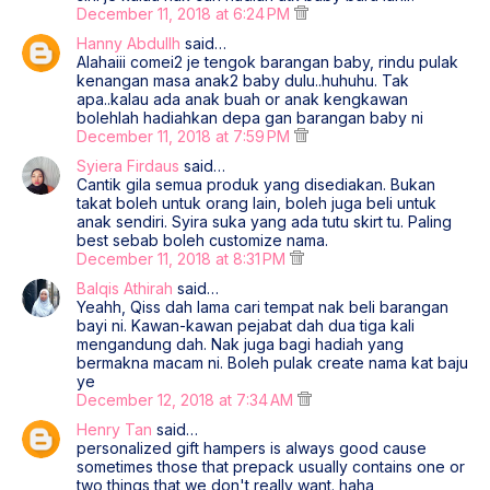
December 11, 2018 at 6:24 PM
Hanny Abdullh
said…
Alahaiii comei2 je tengok barangan baby, rindu pulak
kenangan masa anak2 baby dulu..huhuhu. Tak
apa..kalau ada anak buah or anak kengkawan
bolehlah hadiahkan depa gan barangan baby ni
December 11, 2018 at 7:59 PM
Syiera Firdaus
said…
Cantik gila semua produk yang disediakan. Bukan
takat boleh untuk orang lain, boleh juga beli untuk
anak sendiri. Syira suka yang ada tutu skirt tu. Paling
best sebab boleh customize nama.
December 11, 2018 at 8:31 PM
Balqis Athirah
said…
Yeahh, Qiss dah lama cari tempat nak beli barangan
bayi ni. Kawan-kawan pejabat dah dua tiga kali
mengandung dah. Nak juga bagi hadiah yang
bermakna macam ni. Boleh pulak create nama kat baju
ye
December 12, 2018 at 7:34 AM
Henry Tan
said…
personalized gift hampers is always good cause
sometimes those that prepack usually contains one or
two things that we don't really want. haha