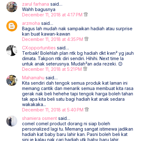
zarul farhana
said…
Wahh bagusnya
December 11, 2018 at 4:17 PM
arzmoha
said…
Bagus lah mudah nak sampaikan hadiah atau surprise
kan buat kawan-kawan
December 11, 2018 at 4:35 PM
CXopportunities
said…
Terbaik! Bolehlah plan ntk bg hadiah dkt kwn² yg jauh
dimata. Takpon ntk diri sendiri. Hihihi. Next time la
untuk anak seterusnya. Mudah²an ada rezeki. 😊
December 11, 2018 at 5:21 PM
Mahamahu
said…
Kita sendiri dah tengok semua produk kat laman ini
memang cantik dan menarik semua membuat kita rasa
gerak nak beli hehehe tapi tengok harga boleh tahan
tak apa kita beli satu bagi hadiah kat anak sedara
wakakaka...
December 11, 2018 at 5:40 PM
shamiera osment
said…
comel comel product dorang ni siap boleh
personalized lagi tu. Memang sangat istimewa jadikan
hadiah kat baby baru lahir kan. Pasni boleh beli kat
sini je kalau nak cari hadiah utk baby baru lahir.