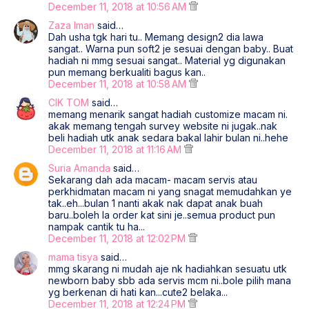
December 11, 2018 at 10:56 AM
Zaza Iman
said…
Dah usha tgk hari tu.. Memang design2 dia lawa
sangat.. Warna pun soft2 je sesuai dengan baby.. Buat
hadiah ni mmg sesuai sangat.. Material yg digunakan
pun memang berkualiti bagus kan..
December 11, 2018 at 10:58 AM
CIK TOM
said…
memang menarik sangat hadiah customize macam ni.
akak memang tengah survey website ni jugak..nak
beli hadiah utk anak sedara bakal lahir bulan ni..hehe
December 11, 2018 at 11:16 AM
Suria Amanda
said…
Sekarang dah ada macam- macam servis atau
perkhidmatan macam ni yang snagat memudahkan ye
tak..eh...bulan 1 nanti akak nak dapat anak buah
baru..boleh la order kat sini je..semua product pun
nampak cantik tu ha...
December 11, 2018 at 12:02 PM
mama tisya
said…
mmg skarang ni mudah aje nk hadiahkan sesuatu utk
newborn baby sbb ada servis mcm ni..bole pilih mana
yg berkenan di hati kan...cute2 belaka...
December 11, 2018 at 12:24 PM