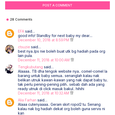
POST A COMMENT
28 Comments
EFA
said…
good info! Standby for next baby my dear....
December 10, 2018 at 8:59 PM
ctsuzie
said…
best nya..lps nie boleh buat utk bg hadiah pada org
lain pula.
December 11, 2018 at 10:00 AM
Tengkubutang
said…
Alaaaa.. TB dha tengok website nya.. comel-comel la
barang untuk baby semua.. senanglah kalau nak
belikan utnuk kawan-kawan yang nak dapat baby tu..
tak perlu pening-pening pilih.. sebab dah ada yang
ready utnuk di click masuk bakul.. hihihi
December 11, 2018 at 10:32 AM
Alia Farhan
said…
Alaaa cutenyaaaa.. Geram skirt ropol2 tu. Senang
kalau nak bg hadiah dekat org boleh guna servis ni
kan