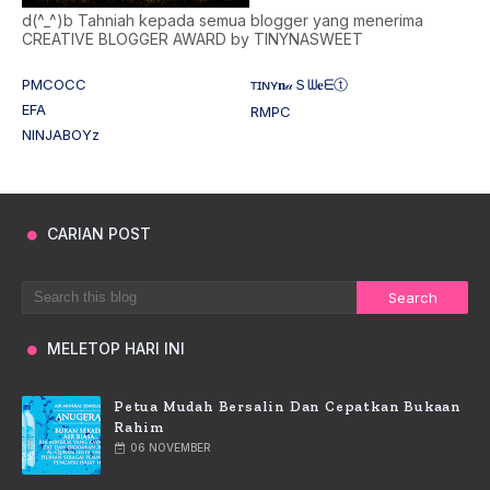
d(^_^)b Tahniah kepada semua blogger yang menerima
CREATIVE BLOGGER AWARD by TINYNASWEET
PMCOCC
ᴛɪɴʏ𝐧𝒶Ｓᗯ𝐞ᗴⓣ
EFA
RMPC
NINJABOYz
CARIAN POST
MELETOP HARI INI
Petua Mudah Bersalin Dan Cepatkan Bukaan
Rahim
06 NOVEMBER