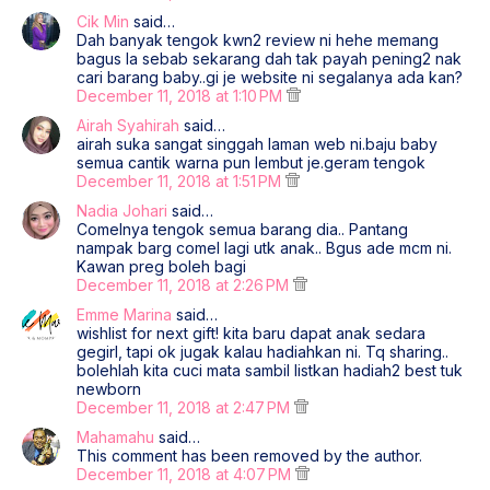
Cik Min
said…
Dah banyak tengok kwn2 review ni hehe memang
bagus la sebab sekarang dah tak payah pening2 nak
cari barang baby..gi je website ni segalanya ada kan?
December 11, 2018 at 1:10 PM
Airah Syahirah
said…
airah suka sangat singgah laman web ni.baju baby
semua cantik warna pun lembut je.geram tengok
December 11, 2018 at 1:51 PM
Nadia Johari
said…
Comelnya tengok semua barang dia.. Pantang
nampak barg comel lagi utk anak.. Bgus ade mcm ni.
Kawan preg boleh bagi
December 11, 2018 at 2:26 PM
Emme Marina
said…
wishlist for next gift! kita baru dapat anak sedara
gegirl, tapi ok jugak kalau hadiahkan ni. Tq sharing..
bolehlah kita cuci mata sambil listkan hadiah2 best tuk
newborn
December 11, 2018 at 2:47 PM
Mahamahu
said…
This comment has been removed by the author.
December 11, 2018 at 4:07 PM