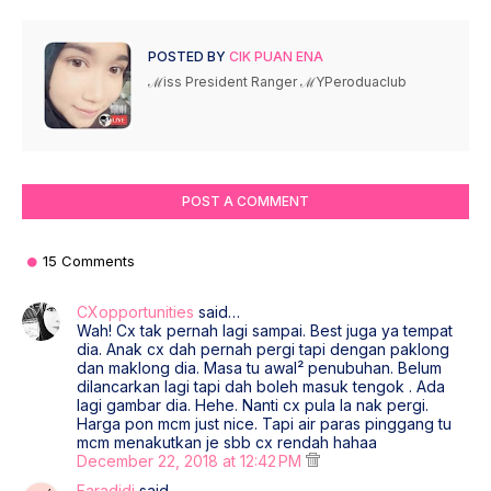
POSTED BY
CIK PUAN ENA
ℳiss President Ranger ℳYPeroduaclub
POST A COMMENT
15 Comments
CXopportunities
said…
Wah! Cx tak pernah lagi sampai. Best juga ya tempat
dia. Anak cx dah pernah pergi tapi dengan paklong
dan maklong dia. Masa tu awal² penubuhan. Belum
dilancarkan lagi tapi dah boleh masuk tengok . Ada
lagi gambar dia. Hehe. Nanti cx pula la nak pergi.
Harga pon mcm just nice. Tapi air paras pinggang tu
mcm menakutkan je sbb cx rendah hahaa
December 22, 2018 at 12:42 PM
Faradidi
said…