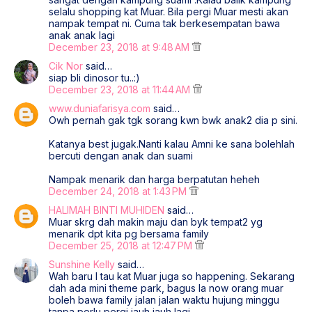
selalu shopping kat Muar. Bila pergi Muar mesti akan
nampak tempat ni. Cuma tak berkesempatan bawa
anak anak lagi
December 23, 2018 at 9:48 AM
Cik Nor
said…
siap bli dinosor tu..:)
December 23, 2018 at 11:44 AM
www.duniafarisya.com
said…
Owh pernah gak tgk sorang kwn bwk anak2 dia p sini.
Katanya best jugak.Nanti kalau Amni ke sana bolehlah
bercuti dengan anak dan suami
Nampak menarik dan harga berpatutan heheh
December 24, 2018 at 1:43 PM
HALIMAH BINTI MUHIDEN
said…
Muar skrg dah makin maju dan byk tempat2 yg
menarik dpt kita pg bersama family
December 25, 2018 at 12:47 PM
Sunshine Kelly
said…
Wah baru I tau kat Muar juga so happening. Sekarang
dah ada mini theme park, bagus la now orang muar
boleh bawa family jalan jalan waktu hujung minggu
tanpa perlu pergi jauh jauh lagi.