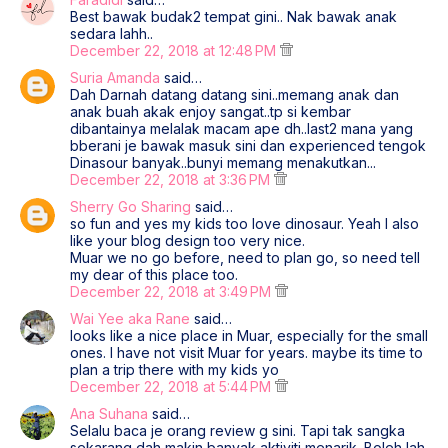
Best bawak budak2 tempat gini.. Nak bawak anak
sedara lahh..
December 22, 2018 at 12:48 PM
Suria Amanda
said…
Dah Darnah datang datang sini..memang anak dan
anak buah akak enjoy sangat..tp si kembar
dibantainya melalak macam ape dh..last2 mana yang
bberani je bawak masuk sini dan experienced tengok
Dinasour banyak..bunyi memang menakutkan...
December 22, 2018 at 3:36 PM
Sherry Go Sharing
said…
so fun and yes my kids too love dinosaur. Yeah I also
like your blog design too very nice.
Muar we no go before, need to plan go, so need tell
my dear of this place too.
December 22, 2018 at 3:49 PM
Wai Yee aka Rane
said…
looks like a nice place in Muar, especially for the small
ones. I have not visit Muar for years. maybe its time to
plan a trip there with my kids yo
December 22, 2018 at 5:44 PM
Ana Suhana
said…
Selalu baca je orang review g sini. Tapi tak sangka
sekarang dah makin banyak aktiviti menarik. Boleh lah