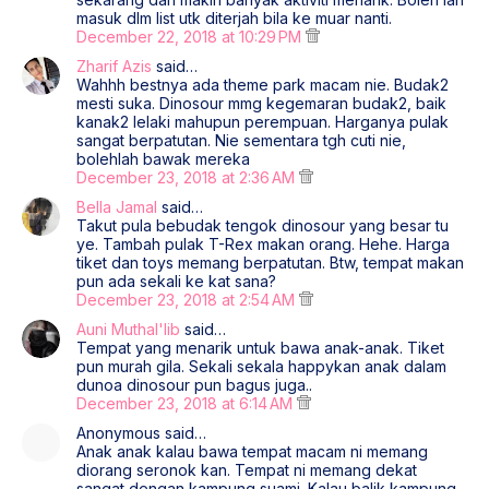
masuk dlm list utk diterjah bila ke muar nanti.
December 22, 2018 at 10:29 PM
Zharif Azis
said…
Wahhh bestnya ada theme park macam nie. Budak2
mesti suka. Dinosour mmg kegemaran budak2, baik
kanak2 lelaki mahupun perempuan. Harganya pulak
sangat berpatutan. Nie sementara tgh cuti nie,
bolehlah bawak mereka
December 23, 2018 at 2:36 AM
Bella Jamal
said…
Takut pula bebudak tengok dinosour yang besar tu
ye. Tambah pulak T-Rex makan orang. Hehe. Harga
tiket dan toys memang berpatutan. Btw, tempat makan
pun ada sekali ke kat sana?
December 23, 2018 at 2:54 AM
Auni Muthal'lib
said…
Tempat yang menarik untuk bawa anak-anak. Tiket
pun murah gila. Sekali sekala happykan anak dalam
dunoa dinosour pun bagus juga..
December 23, 2018 at 6:14 AM
Anonymous said…
Anak anak kalau bawa tempat macam ni memang
diorang seronok kan. Tempat ni memang dekat
sangat dengan kampung suami .Kalau balik kampung