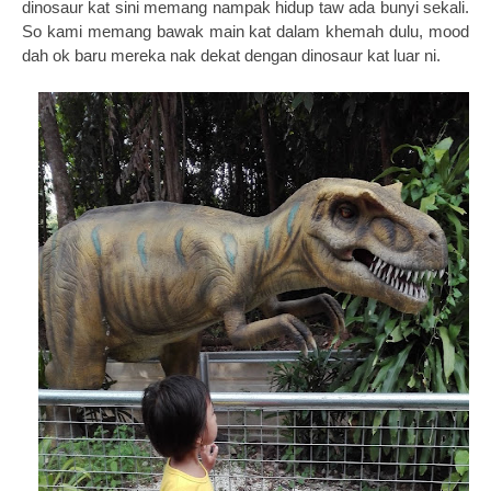
dinosaur kat sini memang nampak hidup taw ada bunyi sekali.
So kami memang bawak main kat dalam khemah dulu, mood
dah ok baru mereka nak dekat dengan dinosaur kat luar ni.