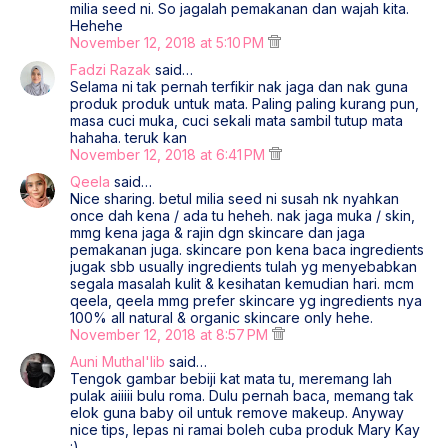
milia seed ni. So jagalah pemakanan dan wajah kita.
Hehehe
November 12, 2018 at 5:10 PM
Fadzi Razak
said…
Selama ni tak pernah terfikir nak jaga dan nak guna
produk produk untuk mata. Paling paling kurang pun,
masa cuci muka, cuci sekali mata sambil tutup mata
hahaha. teruk kan
November 12, 2018 at 6:41 PM
Qeela
said…
Nice sharing. betul milia seed ni susah nk nyahkan
once dah kena / ada tu heheh. nak jaga muka / skin,
mmg kena jaga & rajin dgn skincare dan jaga
pemakanan juga. skincare pon kena baca ingredients
jugak sbb usually ingredients tulah yg menyebabkan
segala masalah kulit & kesihatan kemudian hari. mcm
qeela, qeela mmg prefer skincare yg ingredients nya
100% all natural & organic skincare only hehe.
November 12, 2018 at 8:57 PM
Auni Muthal'lib
said…
Tengok gambar bebiji kat mata tu, meremang lah
pulak aiiiii bulu roma. Dulu pernah baca, memang tak
elok guna baby oil untuk remove makeup. Anyway
nice tips, lepas ni ramai boleh cuba produk Mary Kay
:)