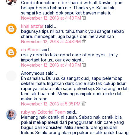
Good information to be shared with all. Rawlins pun
belajar benda baharu nie. Thanks ye. Kalau tak,
sampai ke sudah dok sapu kat bawah mata tu.
November 12, 2018 at 4:40 PM
khai artzfar
said…
bagunsya tips ni! baru tahu. thank you sangat sebab
share. mencegah juga bagus dari merawat kan
November 12, 2018 at 4:43 PM
cre8tone
said…
really need to take good care of our eyes... truly
important for us.. our eye sight...
November 12, 2018 at 4:48 PM
Anonymous said…
Eh samalah.. Dulu suka sangat cuci, sapu pelembap
sekitar mata. Ingatkan dark cricle sbb tak cukup tidur
rupanya sebab suka sapu pelembap. Sekarang ni dah
tahu tak buat dah. Memang nampak dark circle dah
makin kurang
November 12, 2018 at 5:05 PM
ruby.my Editorial Team
said…
Memang nak cantik ni susah. Sebab nak cantik bila
pakai mekap mesti dari penggunaan skin care yang
bagus dan konsisten. Milia seed tu paling mudah
keluar. Selalu orang akan pi pakar estatik untuk buang