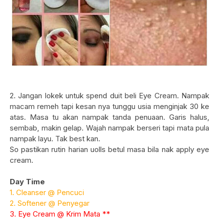
2. Jangan lokek untuk spend duit beli Eye Cream. Nampak
macam remeh tapi kesan nya tunggu usia menginjak 30 ke
atas. Masa tu akan nampak tanda penuaan. Garis halus,
sembab, makin gelap. Wajah nampak berseri tapi mata pula
nampak layu. Tak best kan.
So pastikan rutin harian uolls betul masa bila nak apply eye
cream.
Day Time
1. Cleanser @ Pencuci
2. Softener @ Penyegar
3. Eye Cream @ Krim Mata **