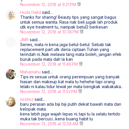
November 12, 2018 at 9:21 PM
Huda Halid
said…
Thanks for sharing! Beauty tips yang sangat bagus
untuk semua wanita. Rasa nak beli jugak lah produk
utk eye treatment tu, nampak betul2 berkesan
November 12, 2018 at 10:38 PM
JMR
said…
Series, mata ni kena jaga betul-betul. Sebab tak
replacement part utk deria ciptaan Tuhan yang
terindah ni..Nak melawa tang mata boleh, jangan efek
buruk pada mata dah la kan
November 12, 2018 at 11:46 PM
Mahamahu
said…
Tips ini sesuai untuk orang perempuan yang banyak
hiasan dan makeup kat mata tu hehehe tapi orang
lelaki ni kalau tidur lewat jer mata bengkak wakakaka..
November 12, 2018 at 11:52 PM
mrsliez
said…
baru perasan ada biji biji putih dekat bawah mata dan
kelopak mata.
kena lebih jaga wajah lepas ni..tapi tu la selalu tertido
muka tak bercuci...kena buang habit tu
November 13, 2018 at 12:58 AM