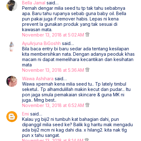
Bella Jamal
said…
Pernah dengar milia seed tu tp tak tahu sebabnya
apa. Baru tahu rupanya sebab guna baby oil. Bella
pun pakai juga if remover habis. Lepas ni kena
prevent la gunakan produk yang tak sesuai di
kawasan mata.
November 13, 2018 at 5:02 AM
AyuArjuna BiGoshh
said…
Bila baca entry bi baru sedar ada tentang kesilapan
kita membersihkan nata. Dengan adanya peoduk khas
macam ni dapat memelihara kecantikan dan kesihatan
mata
November 13, 2018 at 5:36 AM
Wawa Ashihara
said…
Wawa xpernah kena milia seed tu.. Tp lately timbul
seketul.. Tp alhamdulillah makin kecut dan pudar... Itu
pon jaga smula pemakaian skincare & guna MK ni
juga.. Mmg best..
November 13, 2018 at 6:52 AM
Emi
said…
Kalau yg biji2 ni tumbuh kat bahagian dahi, pun
dipanggil milia seed ke? Balik kg haritu mak mengadu
ada biji2 mcm ni kag dahi dia. x hilang2. kita nak tlg
pun x tahu sangat.
November 13, 2018 at 8:14 AM