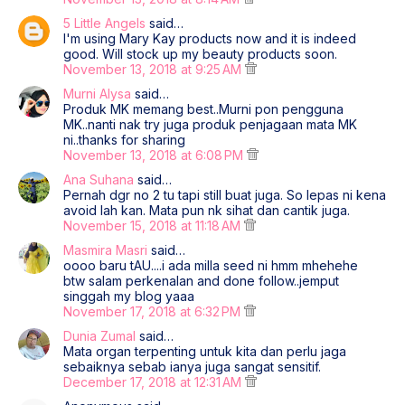
5 Little Angels
said…
I'm using Mary Kay products now and it is indeed
good. Will stock up my beauty products soon.
November 13, 2018 at 9:25 AM
Murni Alysa
said…
Produk MK memang best..Murni pon pengguna
MK..nanti nak try juga produk penjagaan mata MK
ni..thanks for sharing
November 13, 2018 at 6:08 PM
Ana Suhana
said…
Pernah dgr no 2 tu tapi still buat juga. So lepas ni kena
avoid lah kan. Mata pun nk sihat dan cantik juga.
November 15, 2018 at 11:18 AM
Masmira Masri
said…
oooo baru tAU....i ada milla seed ni hmm mhehehe
btw salam perkenalan and done follow..jemput
singgah my blog yaaa
November 17, 2018 at 6:32 PM
Dunia Zumal
said…
Mata organ terpenting untuk kita dan perlu jaga
sebaiknya sebab ianya juga sangat sensitif.
December 17, 2018 at 12:31 AM