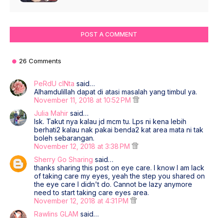
POST A COMMENT
26 Comments
PeRdU cINta
said…
Alhamdulillah dapat di atasi masalah yang timbul ya.
November 11, 2018 at 10:52 PM
Julia Mahir
said…
Isk. Takut nya kalau jd mcm tu. Lps ni kena lebih
berhati2 kalau nak pakai benda2 kat area mata ni tak
boleh sebarangan.
November 12, 2018 at 3:38 PM
Sherry Go Sharing
said…
thanks sharing this post on eye care. I know I am lack
of taking care my eyes, yeah the step you shared on
the eye care I didn't do. Cannot be lazy anymore
need to start taking care eyes area.
November 12, 2018 at 4:31 PM
Rawlins GLAM
said…