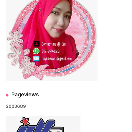
Pageviews
2
0
0
3
6
8
9