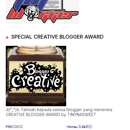
SPECIAL CREATIVE BLOGGER AWARD
d(^_^)b Tahniah kepada semua blogger yang menerima
CREATIVE BLOGGER AWARD by TINYNASWEET
PMCOCC
ᴛɪɴʏ𝐧𝒶Ｓᗯ𝐞ᗴⓣ