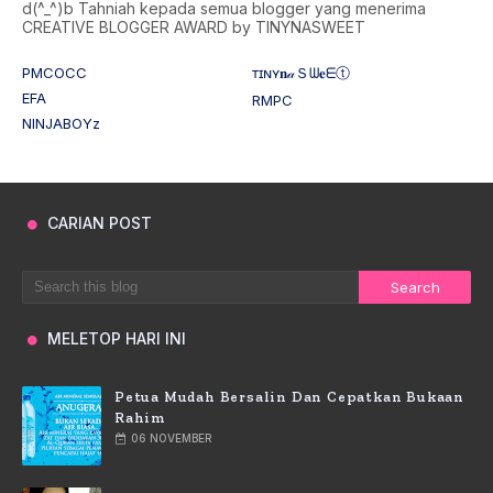
d(^_^)b Tahniah kepada semua blogger yang menerima
CREATIVE BLOGGER AWARD by TINYNASWEET
PMCOCC
ᴛɪɴʏ𝐧𝒶Ｓᗯ𝐞ᗴⓣ
EFA
RMPC
NINJABOYz
CARIAN POST
MELETOP HARI INI
Petua Mudah Bersalin Dan Cepatkan Bukaan
Rahim
06 NOVEMBER