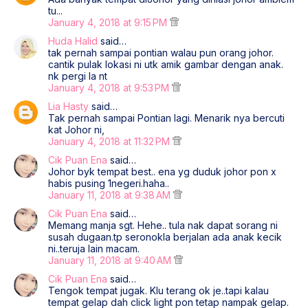
tu...
January 4, 2018 at 9:15 PM
Huda Halid
said…
tak pernah sampai pontian walau pun orang johor.
cantik pulak lokasi ni utk amik gambar dengan anak.
nk pergi la nt
January 4, 2018 at 9:53 PM
Lia Hasty
said…
Tak pernah sampai Pontian lagi. Menarik nya bercuti
kat Johor ni,
January 4, 2018 at 11:32 PM
Cik Puan Ena
said…
Johor byk tempat best.. ena yg duduk johor pon x
habis pusing 1negeri.haha..
January 11, 2018 at 9:38 AM
Cik Puan Ena
said…
Memang manja sgt. Hehe.. tula nak dapat sorang ni
susah dugaan.tp seronokla berjalan ada anak kecik
ni..teruja lain macam.
January 11, 2018 at 9:40 AM
Cik Puan Ena
said…
Tengok tempat jugak. Klu terang ok je..tapi kalau
tempat gelap dah click light pon tetap nampak gelap.