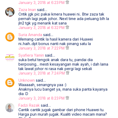
January 3, 2018 at 6:23 PM
Zaza Iman
said…
Cntik jgk pic pakai kmera huawei ni.. Btw zaza tak
pernah lagi jejak johor.. Next time ada peluang blh la
jln2 tgk yg menarik kat sana
January 3, 2018 at 6:32 PM
Suria Amanda
said…
Memang cantik la hasil kamera dari Huawei
ni..haih..dpt bonus nanti nak pinang satu la
January 3, 2018 at 7:22 PM
Syafiera Yamin
said…
suka betul tengok anak dara tu, pandai dia
berposing... mesti kesayangan mak ayah, i dah lama
tak lawat johor ni rasa nak pergi lagi sekali
January 3, 2018 at 7:24 PM
Unknown
said…
Waaaaah, senangnya yaa :)
Anaknya lucu banget ya, mana suka panta kayanya
dia :D
January 3, 2018 at 8:23 PM
Fadzi Razak
said…
Cantik cantik jugak gambar dari phone Huawei tu.
Harga pun murah jugak. Kualiti video macam mana?