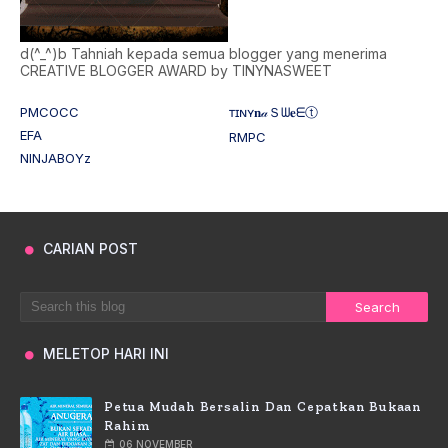
d(^_^)b Tahniah kepada semua blogger yang menerima
CREATIVE BLOGGER AWARD by TINYNASWEET
PMCOCC
ᴛɪɴʏ𝐧𝒶Ｓᗯ𝐞ᗴⓣ
EFA
RMPC
NINJABOYz
CARIAN POST
MELETOP HARI INI
Petua Mudah Bersalin Dan Cepatkan Bukaan
Rahim
06 NOVEMBER