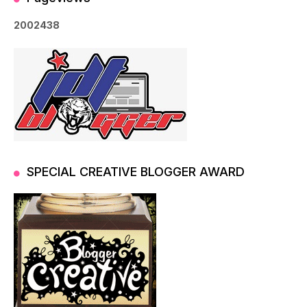
2
0
0
2
4
3
8
SPECIAL CREATIVE BLOGGER AWARD