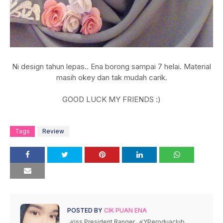
Ni design tahun lepas.. Ena borong sampai 7 helai. Material
masih okey dan tak mudah carik.
GOOD LUCK MY FRIENDS :)
Tags
Review
POSTED BY
CIK PUAN ENA
ℳiss President Ranger ℳYPeroduaclub