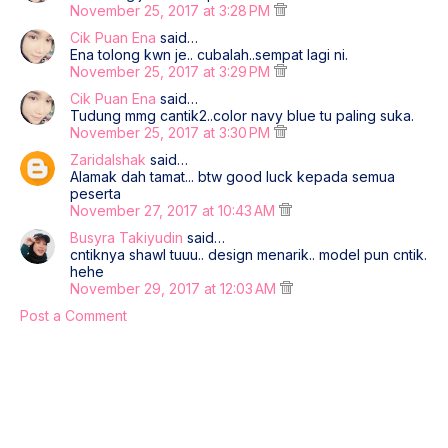
November 25, 2017 at 3:28 PM
Cik Puan Ena
said…
Ena tolong kwn je.. cubalah..sempat lagi ni.
November 25, 2017 at 3:29 PM
Cik Puan Ena
said…
Tudung mmg cantik2..color navy blue tu paling suka.
November 25, 2017 at 3:30 PM
ZaridaIshak
said…
Alamak dah tamat... btw good luck kepada semua
peserta
November 27, 2017 at 10:43 AM
Busyra Takiyudin
said…
cntiknya shawl tuuu.. design menarik.. model pun cntik.
hehe
November 29, 2017 at 12:03 AM
Post a Comment