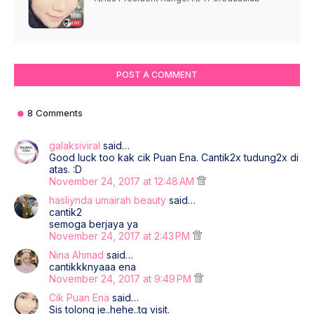
POST A COMMENT
8 Comments
galaksiviral
said…
Good luck too kak cik Puan Ena. Cantik2x tudung2x di
atas. :D
November 24, 2017 at 12:48 AM
hasliynda umairah beauty
said…
cantik2
semoga berjaya ya
November 24, 2017 at 2:43 PM
Nina Ahmad
said…
cantikkknyaaa ena
November 24, 2017 at 9:49 PM
Cik Puan Ena
said…
Sis tolong je..hehe..tq visit.