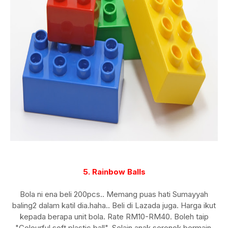
5. Rainbow Balls
Bola ni ena beli 200pcs.. Memang puas hati Sumayyah
baling2 dalam katil dia.haha.. Beli di Lazada juga. Harga ikut
kepada berapa unit bola. Rate RM10-RM40. Boleh taip
"Colourful soft plastic ball". Selain anak seronok bermain,