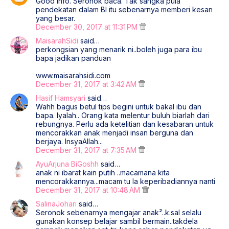
Good info. Seronok baca. Tak sangka pula
pendekatan dalam BI itu sebenarnya memberi kesan
yang besar.
December 30, 2017 at 11:31 PM
MaisarahSidi
said…
perkongsian yang menarik ni..boleh juga para ibu
bapa jadikan panduan
www.maisarahsidi.com
December 31, 2017 at 3:42 AM
Hasif Hamsyari
said…
Wahh bagus betul tips begini untuk bakal ibu dan
bapa. Iyalah.. Orang kata melentur buluh biarlah dari
rebungnya. Perlu ada ketelitian dan kesabaran untuk
mencorakkan anak menjadi insan berguna dan
berjaya. InsyaAllah...
December 31, 2017 at 7:35 AM
AyuArjuna BiGoshh
said…
anak ni ibarat kain putih ..macamana kita
mencorakkannya...macam tu la keperibadiannya nanti
December 31, 2017 at 10:48 AM
SalinaJohari
said…
Seronok sebenarnya mengajar anak²..k.sal selalu
gunakan konsep belajar sambil bermain..takdela