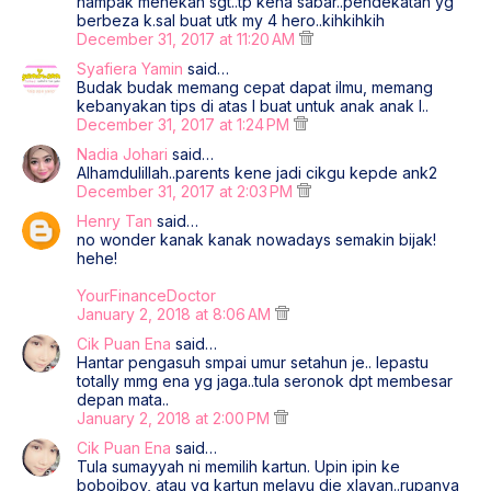
nampak menekan sgt..tp kena sabar..pendekatan yg
berbeza k.sal buat utk my 4 hero..kihkihkih
December 31, 2017 at 11:20 AM
Syafiera Yamin
said…
Budak budak memang cepat dapat ilmu, memang
kebanyakan tips di atas I buat untuk anak anak I..
December 31, 2017 at 1:24 PM
Nadia Johari
said…
Alhamdulillah..parents kene jadi cikgu kepde ank2
December 31, 2017 at 2:03 PM
Henry Tan
said…
no wonder kanak kanak nowadays semakin bijak!
hehe!
YourFinanceDoctor
January 2, 2018 at 8:06 AM
Cik Puan Ena
said…
Hantar pengasuh smpai umur setahun je.. lepastu
totally mmg ena yg jaga..tula seronok dpt membesar
depan mata..
January 2, 2018 at 2:00 PM
Cik Puan Ena
said…
Tula sumayyah ni memilih kartun. Upin ipin ke
boboiboy, atau yg kartun melayu die xlayan..rupanya