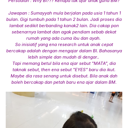
Persoalan : Why BI??? Kenapa tak ajar anak guna BM?
Jawapan : Sumayyah mula berjalan pada usia 1 tahun 1
bulan. Gigi tumbuh pada 1 tahun 2 bulan. Jadi proses dia
lambat sedikit berbanding kanak2 lain. Dia cakap pon
sebenarnya lambat dan agak pendiam sebab dekat
rumah yang ada cuma ibu dan ayah.
So inisiatif yang ena research untuk anak cepat
bercakap adalah dengan mengajar dalam BI. Bahasanya
lebih simple dan mudah di dengar..
Tapi memang betul bila ena ajar sebut "MATA", dia
taknak sebut, then ena sebut "EYES" baru dia ikut.
Maybe dia rasa senang untuk disebut. Bila anak dah
boleh bercakap dan petah baru ena ajar dalam BM.