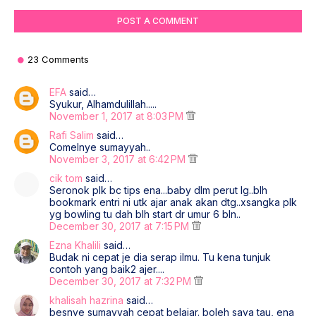
POST A COMMENT
23 Comments
EFA
said…
Syukur, Alhamdulillah.....
November 1, 2017 at 8:03 PM
Rafi Salim
said…
Comelnye sumayyah..
November 3, 2017 at 6:42 PM
cik tom
said…
Seronok plk bc tips ena...baby dlm perut lg..blh
bookmark entri ni utk ajar anak akan dtg..xsangka plk
yg bowling tu dah blh start dr umur 6 bln..
December 30, 2017 at 7:15 PM
Ezna Khalili
said…
Budak ni cepat je dia serap ilmu. Tu kena tunjuk
contoh yang baik2 ajer....
December 30, 2017 at 7:32 PM
khalisah hazrina
said…
besnye sumayyah cepat belajar. boleh saya tau, ena