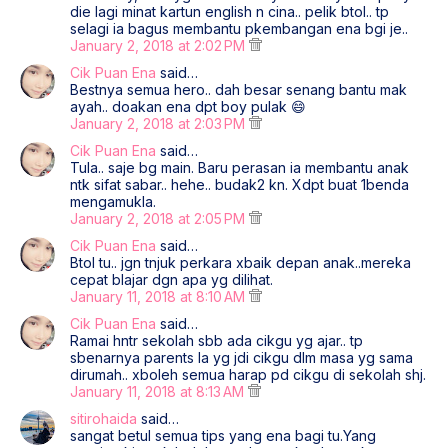
die lagi minat kartun english n cina.. pelik btol.. tp
selagi ia bagus membantu pkembangan ena bgi je..
January 2, 2018 at 2:02 PM
Cik Puan Ena
said…
Bestnya semua hero.. dah besar senang bantu mak
ayah.. doakan ena dpt boy pulak 😄
January 2, 2018 at 2:03 PM
Cik Puan Ena
said…
Tula.. saje bg main. Baru perasan ia membantu anak
ntk sifat sabar.. hehe.. budak2 kn. Xdpt buat 1benda
mengamukla.
January 2, 2018 at 2:05 PM
Cik Puan Ena
said…
Btol tu.. jgn tnjuk perkara xbaik depan anak..mereka
cepat blajar dgn apa yg dilihat.
January 11, 2018 at 8:10 AM
Cik Puan Ena
said…
Ramai hntr sekolah sbb ada cikgu yg ajar.. tp
sbenarnya parents la yg jdi cikgu dlm masa yg sama
dirumah.. xboleh semua harap pd cikgu di sekolah shj.
January 11, 2018 at 8:13 AM
sitirohaida
said…
sangat betul semua tips yang ena bagi tu.Yang