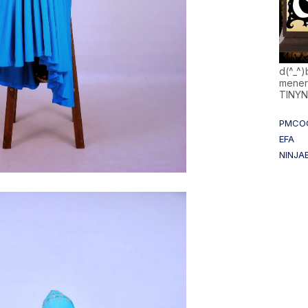
d(^_^
mener
TINY
PMCO
EFA
NINJA