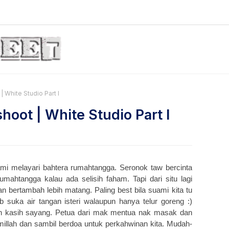
 White Studio Part I
oot | White Studio Part I
kami melayari bahtera rumahtangga. Seronok taw bercinta
umahtangga kalau ada selisih faham. Tapi dari situ lagi
 bertambah lebih matang. Paling best bila suami kita tu
 suka air tangan isteri walaupun hanya telur goreng :)
uh kasih sayang. Petua dari mak mentua nak masak dan
millah dan sambil berdoa untuk perkahwinan kita. Mudah-