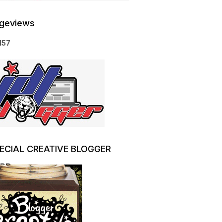
geviews
1
5
7
ECIAL CREATIVE BLOGGER
RD