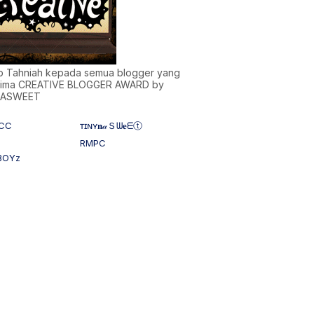
)b Tahniah kepada semua blogger yang
ima CREATIVE BLOGGER AWARD by
NASWEET
CC
ᴛɪɴʏ𝐧𝒶Ｓᗯ𝐞ᗴⓣ
RMPC
BOYz