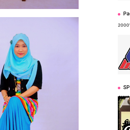
Pa
2
0
0
0
SP
AWA