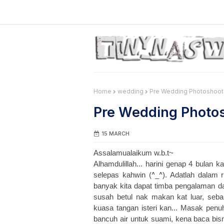
Home
wedding
Pre Wedding Photoshoot |
Pre Wedding Photosh
15 MARCH
Assalamualaikum w.b.t~
Alhamdulillah... harini genap 4 bulan 
^
^
selepas kahwin (
_
). Adatlah dalam r
banyak kita dapat timba pengalaman dan
susah betul nak makan kat luar, sebab
kuasa tangan isteri kan... Masak pen
bancuh air untuk suami, kena baca bis