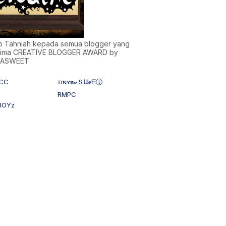
)b Tahniah kepada semua blogger yang
ima CREATIVE BLOGGER AWARD by
NASWEET
CC
ᴛɪɴʏ𝐧𝒶Ｓᗯ𝐞ᗴⓣ
RMPC
BOYz