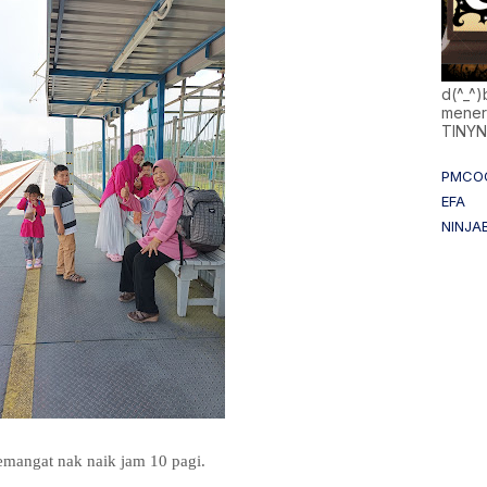
d(^_^
mener
TINY
PMCO
EFA
NINJA
emangat nak naik jam 10 pagi.