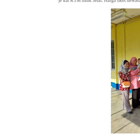
je kat KTM balik Jelai. Harga tiket de