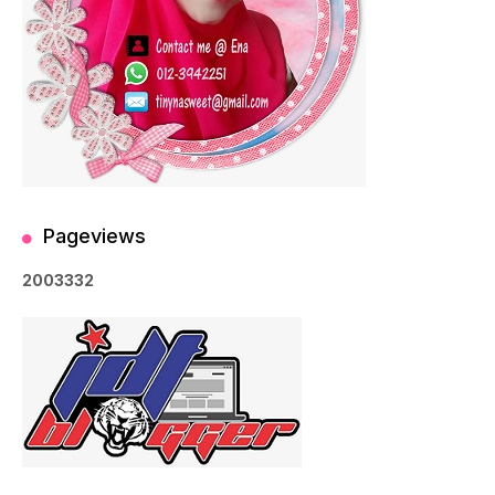
Pageviews
2
0
0
3
3
3
2