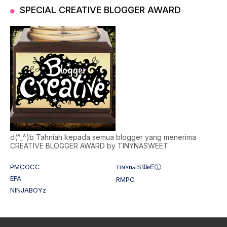
SPECIAL CREATIVE BLOGGER AWARD
d(^_^)b Tahniah kepada semua blogger yang menerima
CREATIVE BLOGGER AWARD by TINYNASWEET
PMCOCC
ᴛɪɴʏ𝐧𝒶Ｓᗯ𝐞ᗴⓣ
EFA
RMPC
NINJABOYz