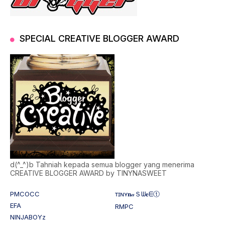
SPECIAL CREATIVE BLOGGER AWARD
d(^_^)b Tahniah kepada semua blogger yang menerima
CREATIVE BLOGGER AWARD by TINYNASWEET
PMCOCC
ᴛɪɴʏ𝐧𝒶Ｓᗯ𝐞ᗴⓣ
EFA
RMPC
NINJABOYz