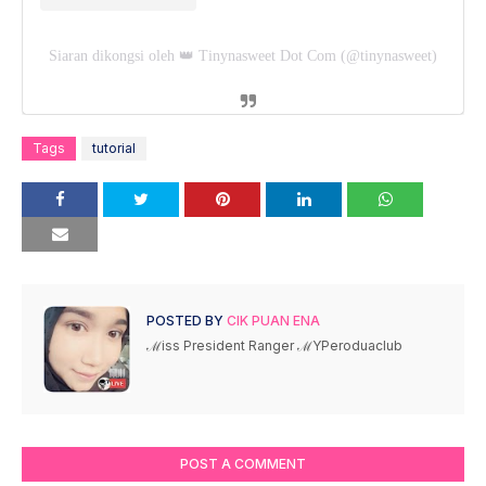
Siaran dikongsi oleh 👑 Tinynasweet Dot Com (@tinynasweet)
Tags
tutorial
POSTED BY
CIK PUAN ENA
ℳiss President Ranger ℳYPeroduaclub
POST A COMMENT