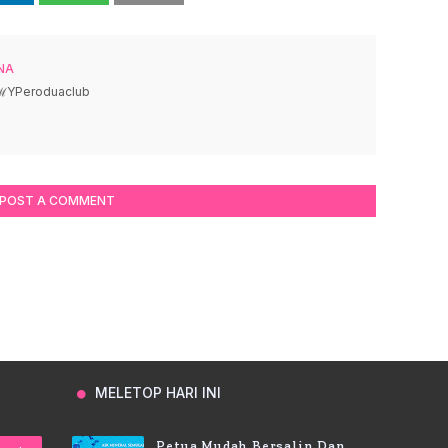
NA
 ℳYPeroduaclub
POST A COMMENT
MELETOP HARI INI
Petua Mudah Bersalin Dan