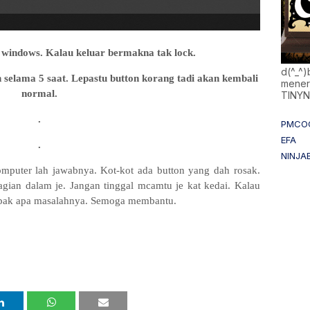
n windows. Kalau keluar bermakna tak lock.
d(^_^
 selama 5 saat. Lepastu button korang tadi akan kembali
mener
normal.
TINY
.
PMCO
EFA
.
NINJA
omputer lah jawabnya. Kot-kot ada button yang dah rosak.
ian dalam je. Jangan tinggal mcamtu je kat kedai. Kalau
ampak apa masalahnya. Semoga membantu.