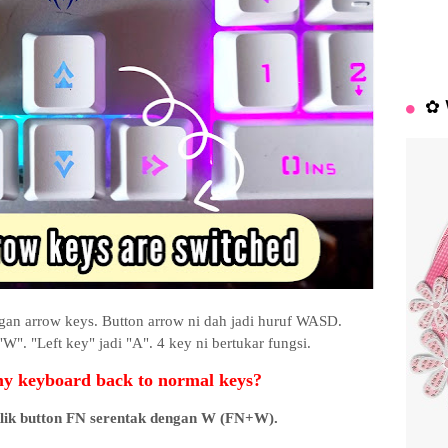
✿ 
n arrow keys. Button arrow ni dah jadi huruf WASD.
W". "Left key" jadi "A". 4 key ni bertukar fungsi.
y keyboard back to normal keys?
klik button FN serentak dengan W (FN+W).