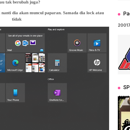
au tak berubah juga?
i nanti dia akan muncul paparan. Samada dia lock atau
Pa
tidak
2
0
0
1
SP
AWA