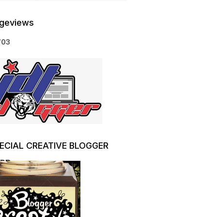
geviews
7
0
3
ECIAL CREATIVE BLOGGER
RD