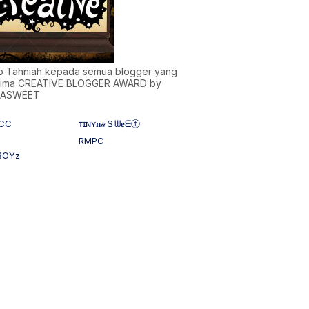
)b Tahniah kepada semua blogger yang
ima CREATIVE BLOGGER AWARD by
NASWEET
CC
ᴛɪɴʏ𝐧𝒶Ｓᗯ𝐞ᗴⓣ
RMPC
BOYz