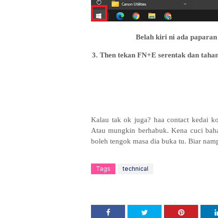
Belah kiri ni ada papara
3. Then tekan FN+E serentak dan tahan
Kalau tak ok juga? haa contact kedai k
Atau mungkin berhabuk. Kena cuci bahag
boleh tengok masa dia buka tu. Biar n
Tags
technical