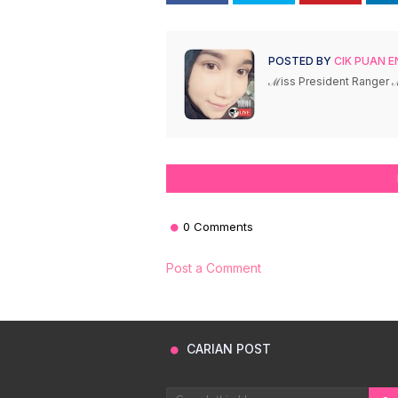
POSTED BY
CIK PUAN E
ℳiss President Ranger
0 Comments
Post a Comment
CARIAN POST