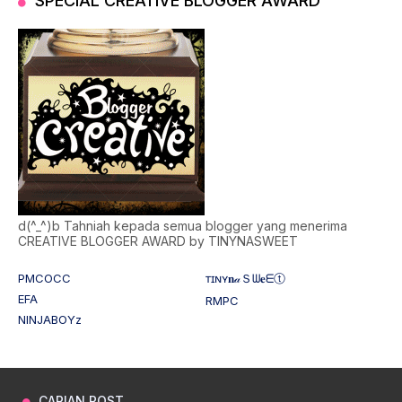
SPECIAL CREATIVE BLOGGER AWARD
d(^_^)b Tahniah kepada semua blogger yang menerima
CREATIVE BLOGGER AWARD by TINYNASWEET
PMCOCC
ᴛɪɴʏ𝐧𝒶Ｓᗯ𝐞ᗴⓣ
EFA
RMPC
NINJABOYz
CARIAN POST