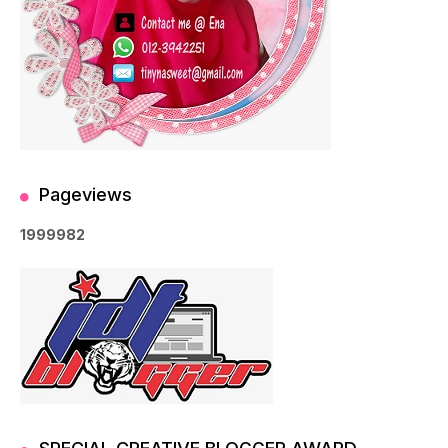
Pageviews
1
9
9
9
9
8
2